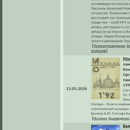
оставившую отголоски 
Писатель Анатолий Мак
отголоски. Талантливо 
воссоздает на страница
Среди них – клуб МГУ 
актёра, рестораны и го
автора (в частности о
Олеше, Марке Розовском
эпохи в декорациях Пу
[
Литературоведение
,
В
]
ИЗДАНИЕ
Мос
пам
Кон
Орг
пам
199
13.05.2026
Сост
92. 
[Ан
Матери – благословение
строительной культуры 
Бычков А.Ю. Голгофа Ба
[
История
,
Краеведение
Бол