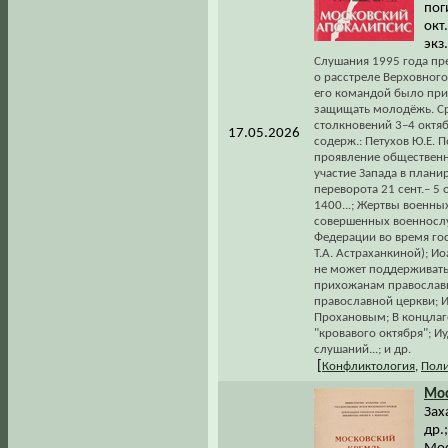
пог
окт
экз
Слушания 1995 года пр
о расстреле Верховного
его командой было при
защищать молодёжь. Ср
столкновений 3–4 октя
17.05.2026
содерж.: Петухов Ю.Е. 
проявление общественно
участие Запада в плани
переворота 21 сент.– 5 
1400...; Жертвы военны
совершенных военносл
Федерации во время госп
Т.А. Астраханкиной); И
не может поддерживать 
прихожанам православн
православной церкви; И
Прохановым; В концлаг
"кровавого октября"; 
слушаний...; и др.
[
Конфликтология
,
Поли
Мос
Зах
др.