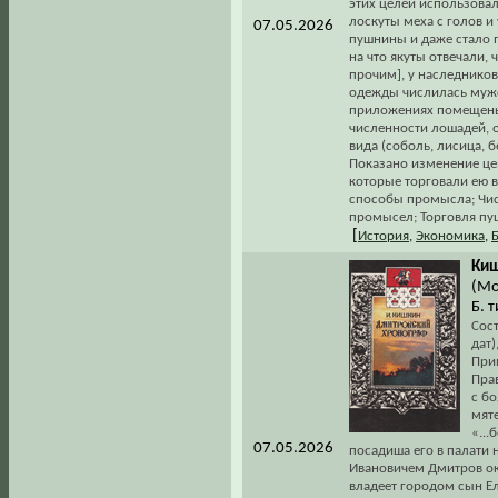
этих целей использовал
лоскуты меха с голов и
07.05.2026
пушнины и даже стало п
на что якуты отвечали,
прочим], у наследников
одежды числилась мужск
приложениях помещены
численности лошадей, 
вида (соболь, лисица, б
Показано изменение це
которые торговали ею во
способы промысла; Чис
промысел; Торговля пу
[
История
,
Экономика
,
Киш
(Мо
Б. т
Сос
дат)
Прим
Пра
с б
мят
«...
07.05.2026
посадиша его в палати 
Ивановичем Дмитров ок
владеет городом сын Ел