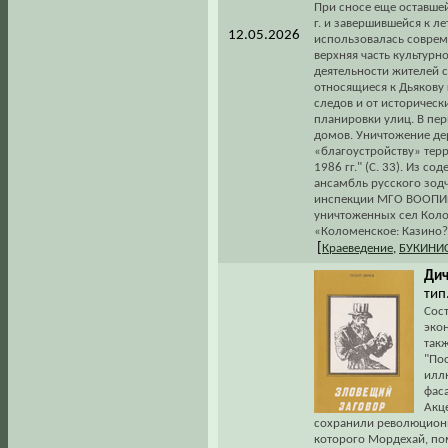
При сносе еще оставшей
г. и завершившейся к л
12.05.2026
использовалась соврем
верхняя часть культурн
деятельности жителей с
относящиеся к Дьякову 
следов и от историческ
планировки улиц. В пер
домов. Уничтожение де
«благоустройству» тер
1986 гг." (С. 33). Из с
ансамбль русского зод
инспекции МГО ВООПИиК
уничтоженных сел Колом
«Коломенское: Казино? 
[
Краеведение
,
БУКИНИ
Дич
тип
Сост
эко
так
"По
илл
фас
Акц
сохранили революционн
которого Мордехай, пом