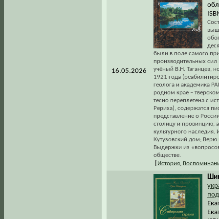
обл
ISB
Сос
выш
обо
деся
были в поле самого пр
производительных сил 
учёный В.Н. Таганцев, н
16.05.2026
1921 года (реабилитиро
геолога и академика Р
родном крае – тверском
тесно переплетена с ис
Рериха), содержатся пи
представление о Росси
столицу и провинцию, 
культурного наследия. 
Кутузовский дом; Верю 
Выдержки из «вопросов 
обществе.
[
История
,
Воспоминани
Шин
укр
под
Ека
Ека