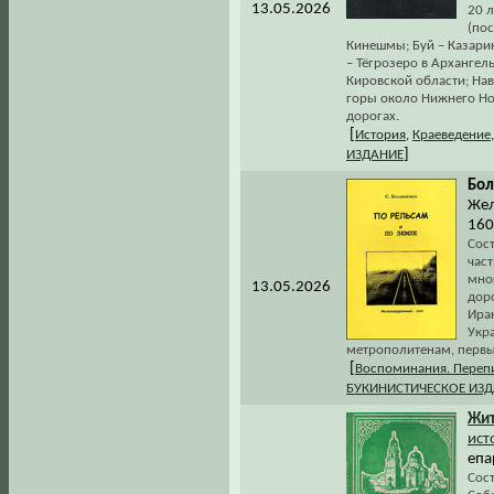
13.05.2026
20 л
(по
Кинешмы; Буй – Казари
– Тёгрозеро в Архангел
Кировской области; На
горы около Нижнего Нов
дорогах.
[
История
,
Краеведение
]
ИЗДАНИЕ
Бол
Жел
160 
Сос
част
мно
13.05.2026
доро
Ира
Укр
метрополитенам, первые
[
Воспоминания. Переп
БУКИНИСТИЧЕСКОЕ ИЗ
Жи
ист
епар
Сост