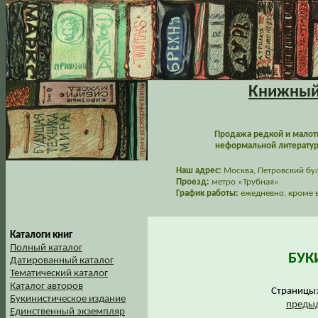
Книжный 
Продажа редкой и малот
неформальной литературы
Наш адрес:
Москва, Петровский буль
Проезд:
метро «Трубная»
График работы:
ежедневно, кроме в
Каталоги книг
Полный каталог
БУК
Датированный каталог
Тематический каталог
Каталог авторов
Страниц
Букинистическое издание
предыд
Единственный экземпляр