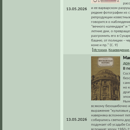
расс
и ее варварском разруш
13.05.2026
редкие фотографии из 
репродукции известных 
говорится о наблюдении
“вечного календаря” и “
летние дни, о превраще
разгромить его в Сухар
башню, от полиции – че
коне и пр." (С. 9)
[
История
,
Краеведение
Мак
до
В п
Сос
без
сам
но 
дра
эпох
Нын
всякому безошибочно и 
выражение "культовые 
наверняка вспомнит пе
13.05.2026
собирались светила дор
подумает об усадьбе Со
вспомнят эпоху 1960–1