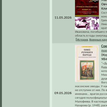
Мат
Овч
Клин
Сост
ком
11.05.2026
Греч
Нико
кра
Ивановича, погибшего п
область в годы оккупац
[
История
,
Военные нау
Со
пор
(Ку
984
"«Ду
буд
кото
Мих
душ
бог
масонские звезды. У н
не отступим от нее. П
09.05.2026
именами... врагов русс
сегодня полуофициальн
Малофеева. В настояще
Назарова (р. 1948), ра