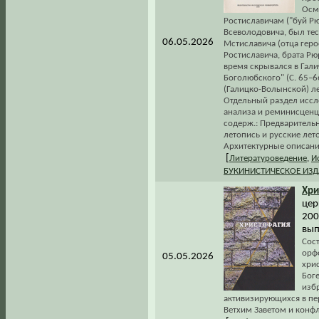
Осм
Ростиславичам ("буй Рю
Всеволодовича, был те
06.05.2026
Мстиславича (отца геро
Ростиславича, брата Рюри
время скрывался в Гал
Боголюбского" (С. 65–66
(Галицко-Волынской) ле
Отдельный раздел иссл
анализа и реминисценци
содерж.: Предваритель
летопись и русские лет
Архитектурные описани
[
Литературоведение
,
И
БУКИНИСТИЧЕСКОЕ ИЗ
Хри
цер
200
вып
Сост
орфо
05.05.2026
хри
Боге
изб
активизирующихся в пе
Ветхим Заветом и конф