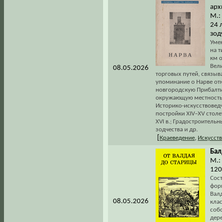
арх
М.:
24 
зод
Уме
на т
км о
Вел
08.05.2026
торговых путей, связыв
упоминание о Нарве отно
новгородскую Прибалтик
окружающую местность в
Историко-искусствоведч
постройки XIV–XV столе
XVI в.; Градостроитель
зодчества и др.
[
Краеведение
,
Искусст
Бал
М.:
120
Сос
форм
Валд
08.05.2026
кла
собо
дере