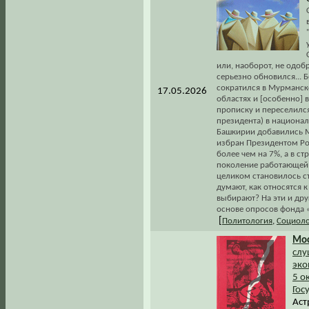
или, наоборот, не одобр
серьезно обновился... Б
сократился в Мурманск
17.05.2026
областях и [особенно] 
прописку и переселился
президента) в национал
Башкирии добавились Мо
избран Президентом Рос
более чем на 7%, а в с
поколение работающей
целиком становилось ст
думают, как относятся к
выбирают? На эти и др
основе опросов фонда 
[
Политология
,
Социоло
Мос
слу
эко
5 о
Гос
Аст