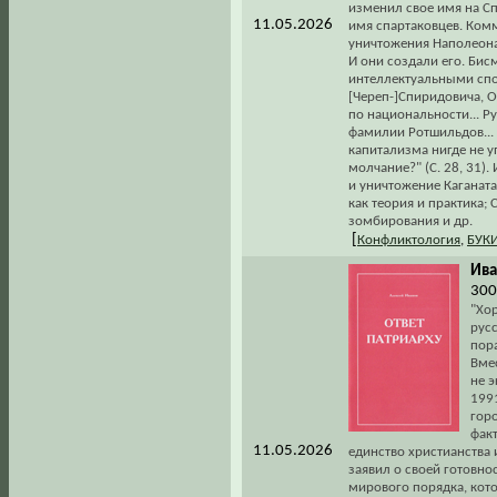
изменил свое имя на С
11.05.2026
имя спартаковцев. Комм
уничтожения Наполеона
И они создали его. Бис
интеллектуальными спо
[Череп-]Спиридовича, 
по национальности... Р
фамилии Ротшильдов... 
капитализма нигде не у
молчание?" (С. 28, 31)
и уничтожение Каганата
как теория и практика;
зомбирования и др.
[
Конфликтология
,
БУК
Ива
300
"Хо
рус
пор
Вмес
не 
1991
гор
фак
11.05.2026
единство христианства и
заявил о своей готовно
мирового порядка, кото