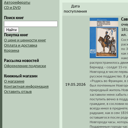
Авторефераты
Дата
CD и DVD
поступления
Поиск книг
Сав
оче
1812
ил.
Покупка книг
Сос
О цене и ценности книг
рас
Оплата и доставка
по 3
Корзина
как 
нако
Рассылка новостей
распространилось движе
Оформление подписки
Бернард – солдат 15-го
Новгород в числе первы
Книжный магазин
русское подданство. В 
«Родясь во Франции, в
О магазине
19.05.2026
был почтенным Новгоро
Контактная информация
природный житель Новг
Оставить отзыв
заставили меня забыть
поступить вечно в подд
граждане, в сословии к
всегда имел в предмете
радушие, как в сем 183
оставшегося после роди
Новгорода часы, которы
Подаренные городу час