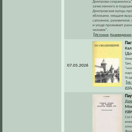
Дмитрова сохранилось".
зачисленного в подушн
Дмитровские купцы пр
яблоками, мещане выращ
сапожное, руковичное, 
и уезде проживает раз
человек".
[
История
,
Краеведение
Пас
Кал
(До
Умен
Там,
07.05.2026
"мо
наро
Усад
[
Ис
ИЗД
Пау
Дре
Мос
ISB
Сост
княз
отн
Яро