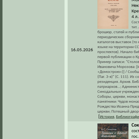
Мос
Нек
Кре
4 л.
Сос
тит.
брошюр, статей и публ
периодических сборнико
каталогов выставок (то
языке на территории СС
16.05.2026
проспектов). Начало би
первой публикации о К
Пример записи: "Столо
Ивановича Морозова: [И
«Домострою»)] / Сообщ. 
(Паг. 3-я)" (С. 111). И
резиденция. Архив. Би
патриархов...; Админис
Синодальные учреждени
Соборы, церкви, монас
памятники: Чудов монас
Рождества Иоанна Пред
церкви; Потешный дворе
[
История
,
Библиограф
Сок
сос
гос