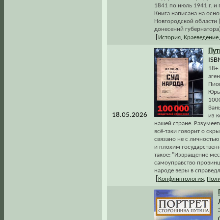
1841 по июль 1941 г. и
Книга написана на осно
Новгородской области (
донесений губернатора)
[
История
,
Краеведение
Пут
ISB
18+
аге
Пио
Юрье
1000
Вань
18.05.2026
из 
нашей стране. Разумее
всё-таки говорит о скр
связано не с личностью
и плохим государствен
такое: "Извращение ме
самоуправство провинц
народе веры в справедл
[
Конфликтология
,
Поли