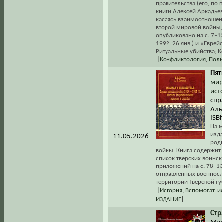
правительства (его, по п
книги Алексей Аркадье
касаясь взаимоотношени
второй мировой войны,
опубликовано на с. 7–1
1992. 26 янв.) и «Еврей
Ритуальные убийства; 
[
Конфликтология
,
Поли
Пят
мир
ист
спр
Аль
ISB
На м
изд
11.05.2026
род
войны. Книга содержит 
список тверских воинс
приложений на с. 78–1
отправленных военносл
территории Тверской гу
[
История
,
Вспомогат. 
]
ИЗДАНИЕ
Стр