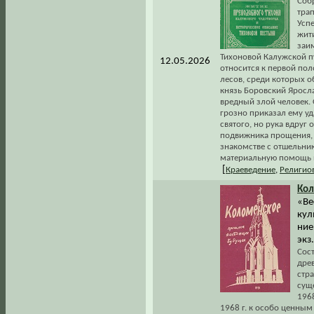
Соб
трап
Усп
жит
заи
Тихоновой Калужской пу
12.05.2026
относится к первой пол
лесов, среди которых о
князь Боровский Яросла
вредный злой человек.
грозно приказал ему уд
святого, но рука вдруг
подвижника прощения, 
знакомстве с отшельни
материальную помощь и
[
Краеведение
,
Религио
Кол
«Ве
кул
ние
экз.
Сос
дре
стр
сущ
196
1968 г. к особо ценным