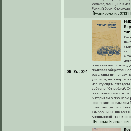
Исламе; Женщина в исл
Ранний брак; Однажды К
[
Культурология
,
БУКИН
Ник
Вор
тип.
Сос
нах
стар
след
акто
дети
получают жалованье, да
приказов общественног
08.05.2026
разъяснил им пользу пр
училище, но и жертвова
испытующим взглядом н
собрано 408 рублей. Су
протяжении многих лет
материалы о прошлом р
городском и сельском б
советских реалиях Ник
Тамбовщины: писателя А
Корниловой, народного 
[
История
,
Краеведение
Кос