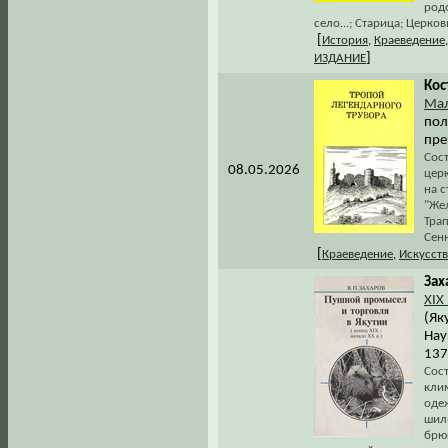
род
село...; Старица; Церко
[
История
,
Краеведение
]
ИЗДАНИЕ
Кос
Мал
пол
пре
Сос
08.05.2026
церк
на 
"Же
Тра
Сенн
[
Краеведение
,
Искусст
Зах
XIX
(Як
Нау
137
Сос
кли
оде
шил
брюк