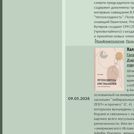
смерти председателя пр
содержит документы трё
интервью-завещание В.М
"теплохладность"; Полем
знающий Евангелия; Пт
Кучеров создают СРН (ЛГ
(чрезвычайного) съезд
о принятии новых члено
[
Конфликтология
,
Поли
Хал
Гар
Дар
ISB
Шта
прои
врем
соо
в Ам
основанный на вневреме
09.05.2026
засильем "либеральных
ЛГБТ+ и прочего" (С. 4)
которыми вынуждены ст
Коране и связанных с 
картину всего мусульма
религиозности, Или во 
«американского Ислама
Айюби; Кредиты, женщи