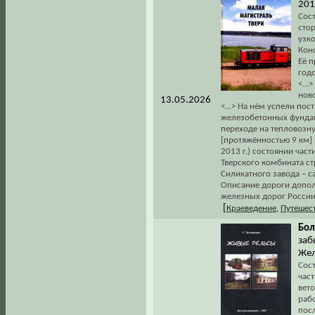
2013
Сост
стор
узк
Кон
Её п
год
<...
ново
13.05.2026
<...> На нём успели пос
железобетонных фундам
переходе на тепловозну
[протяжённостью 9 км] 
2013 г.) состоянии ча
Тверского комбината с
Силикатного завода – 
Описание дороги допо
железных дорог России
[
Краеведение
,
Путешест
Бол
заб
Жел
Сос
част
вет
раб
пос