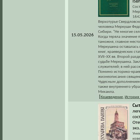
ISB
Сост
Мер
1642
Верхотурье Свердловско
человека Меркуши Федо
Сибири. "Не многие се
15.05.2026
Когда теряла значение 
таможня, главное мест
Меркушина оставалась ц
книг, краеведческих ст
XVII–ХХ вв. Второй ра
судьбе Меркушина. Зак
служителей; в ней расс
Помимо историко-краев
жизнеописания священн
Чудесным дополнением
также внутреннего убра
Михаила.
[
Краеведение
,
История
Сыт
лег
сос
Оте
экз
Уме
изве