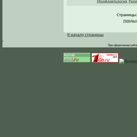
[
Конфликтология
,
Рели
Страниц
предыд
К началу страницы
.
При оформлении сайта