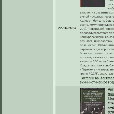
свир
от 
либ
взирает на развитие хо
зимой начались первые
Холера – болезнь бедно
все те, кому приходится
22.10.2024
209). "Товарищи! Черна
предводительством пол
Кацаурова члены Союза
сознательных рабочих, 
опасности!.. Объясняй
нарочно ведут черносот
братскую семью пролета
архивах, а также в хра
выявили 300 и опублико
Каждая листовка снаб
«Перечень листовок, не
групп РСДРП, указатель
[
История
,
Конфликтоло
БУКИНИСТИЧЕСКОЕ ИЗ
Акт
про
Меж
Отв
496
978