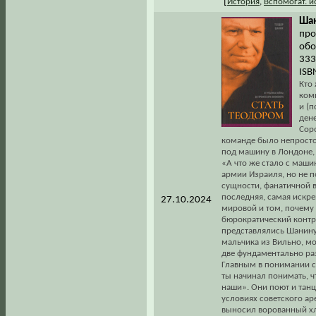
[
История
,
Вспомогат. 
Шан
про
обо
333
ISB
Кто 
ком
и (
ден
Соро
команде было непросто,
под машину в Лондоне, 
«А что же стало с маши
армии Израиля, но не 
сущности, фанатичной 
последняя, самая искре
27.10.2024
мировой и том, почему
бюрократический конт
представлялись Шанину
мальчика из Вильно, м
две фундаментально раз
Главным в понимании сам
ты начинал понимать, ч
наши». Они поют и танцу
условиях советского аре
выносил ворованный хл