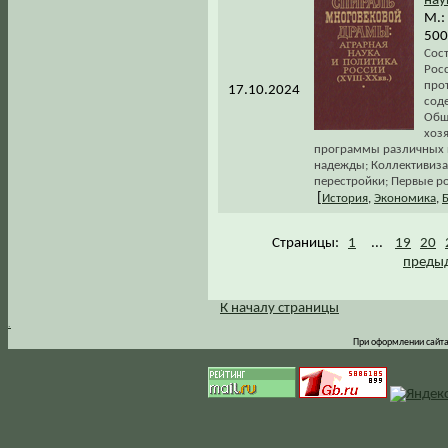
нау
М.:
500
Сос
Рос
прот
17.10.2024
сод
Общ
хоз
программы различных п
надежды; Коллективизац
перестройки; Первые ро
[
История
,
Экономика
,
Страницы:
1
...
19
20
предыд
К началу страницы
.
При оформлении сайта