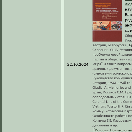
люд
нау
Ват
ред.
анг
с.:
Сбо
Люк
Австрии, Белоруссии, Б
Словении, США, Эстони
проблемы левой альтер
партий и общественных
мира", а также вопрос
22.10.2024
архивных документов. 
членов эмигрантского р
Руководство коммунист
истории, 1933–1938 гг.;
Giudici A. Memories and 
Spain; Исхаков С.М. Пр
сопредельных стран на I
Colonial Line of the Comm
Vietnam; Tosstorff R. Ei
коммунистическая парт
Особенности работы Ко
Критика Е.Е. Лазаревы
движении и др.
[
История
,
Политология