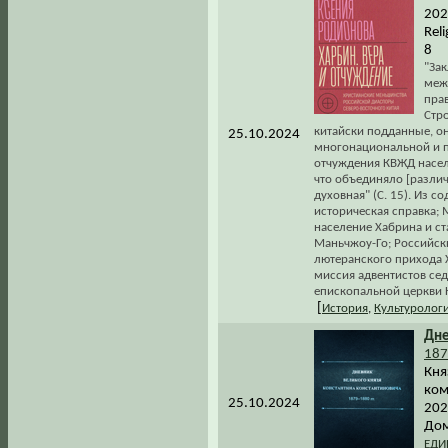
2024
Rel
8
"За
меж
прав
Стр
китайски подданные, он
25.10.2024
многонациональной и п
отчуждения КВЖД насел
что объединяло [различн
духовная" (С. 15). Из с
историческая справка;
население Хабрина и с
Маньчжоу-Го; Российски
лютеранского прихода Х
миссия адвентистов се
епископальной церкви 
[
История
,
Культуролог
Дне
187
Кня
ком
25.10.2024
202
Дом
ЕДИ