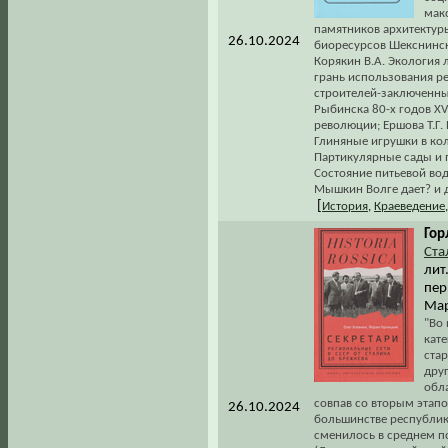
мак
памятников архитектуры
26.10.2024
биоресурсов Шекснинск
Корякин В.А. Экология 
грань использования ре
строителей-заключенных
Рыбинска 80-х годов XVI
революции; Ершова Т.Г.
Глиняные игрушки в кол
Партикулярные сады и па
Состояние питьевой во
Мышкин Волге дает? и 
[
История
,
Краеведение
Гор
Ста
лит
пер.
Мар
"Во
кате
стар
дру
обл
совпав со вторым этап
26.10.2024
большинстве республик,
сменилось в среднем по