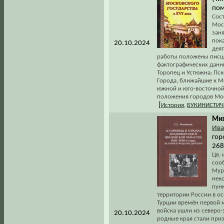
пом
Сос
Моск
зан
пок
20.10.2024
деят
работы положены писцо
фактографических данн
Торопец и Устюжна; Пск
Города, ближайшие к М
южной и юго-восточной 
положения городов Моск
[
История
,
БУКИНИСТИЧ
Мих
Ива
гор
268
Цв. 
сооб
Мур
нек
пун
территории России в ос
Турции времён первой 
войска ушли из северо
20.10.2024
родные края стали при