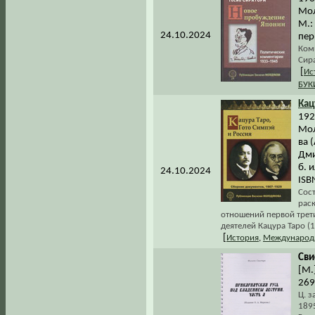
Мол
М.:
24.10.2024
пер
Ком
Сир
[
Ис
БУК
Кац
1929
Мол
ва 
Дми
б. 
24.10.2024
ISB
Сос
рас
отношений первой трети
деятелей Кацура Таро (
[
История
,
Международ
Сви
[М.]
269 
Ц. з
1895