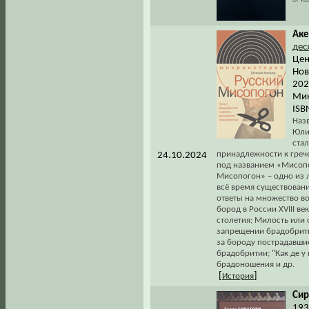
Аке
дес
Цен
Нов
202
Мик
ISB
Наз
Юли
ста
принадлежности к греч
24.10.2024
под названием «Мисопог
Мисопогон» – одно из 
всё время существован
ответы на множество в
бород в России XVIII ве
столетия; Милость или 
запрещении брадобрити
за бороду пострадавшие
брадобритии; "Как де у
брадоношения и др.
[
]
История
Сир
193