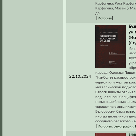
Карфагена; Рост Карфаг
Карфагена; Мазей («Ма
др.
[
]
История
Буз
ун-
(Ис
(Ст
Из 
нар
Дух
укр
обр
народа: Одежда; Пища;
22.10.2024
"Наиболее распростран
черной или желтой кож
металлической подковой
Сапоги шляхты отличал
под коленом. Специфич
невысокие башмаки или
украшенные аппликацией
Белоруссии была извест
иногда деревянной дел
соседнего балтского на
[
История
,
Этнография
,
Лев