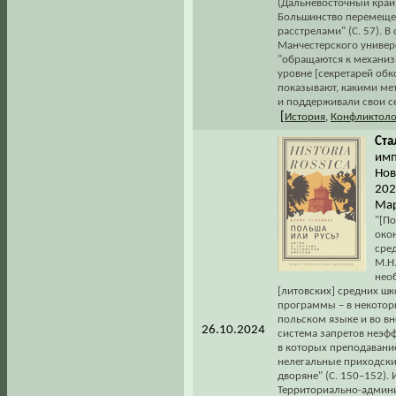
(Дальневосточный край,
Большинство перемеще
расстрелами" (С. 57). 
Манчестерского универ
"обращаются к механиз
уровне [секретарей обк
показывают, какими ме
и поддерживали свои сет
[
История
,
Конфликтоло
Ста
имп
Нов
2024
Мар
"[По
око
сре
М.Н.
нео
[литовских] средних шк
программы – в некотор
польском языке и во вне
26.10.2024
система запретов неэфф
в которых преподавание
нелегальные приходски
дворяне" (С. 150–152).
Территориально-админи