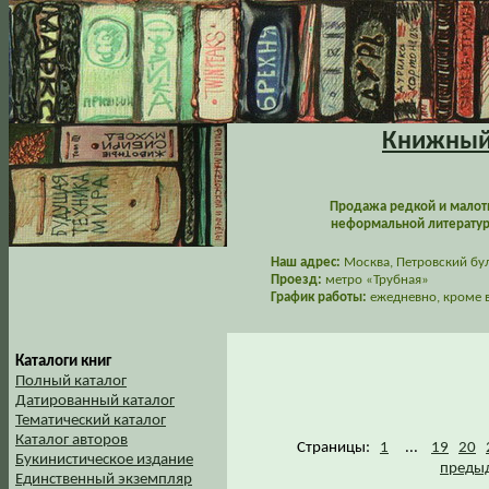
Книжный 
Продажа редкой и малот
неформальной литературы
Наш адрес:
Москва, Петровский буль
Проезд:
метро «Трубная»
График работы:
ежедневно, кроме в
Каталоги книг
Полный каталог
Датированный каталог
Тематический каталог
Каталог авторов
Страницы:
1
...
19
20
Букинистическое издание
предыд
Единственный экземпляр