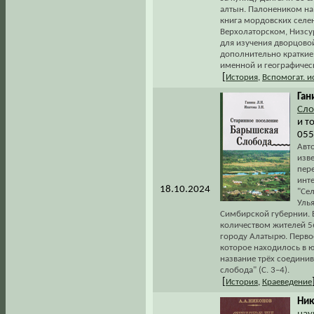
алтын. Палонеником на 
книга мордовских селен
Верхолаторском, Низсу
для изучения дворцовой
дополнительно краткие
именной и географичес
[
История
,
Вспомогат. 
Ган
Сло
и т
055
Авт
изв
пер
инт
18.10.2024
"Се
Уль
Симбирской губернии. 
количеством жителей 5
городу Алатырю. Перво
которое находилось в ю
название трёх соедини
слобода" (С. 3–4).
[
История
,
Краеведение
Ник