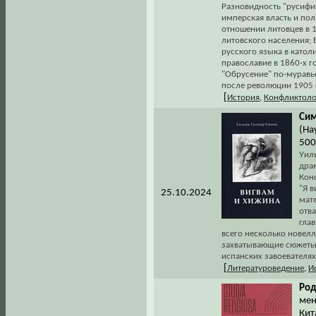
Разновидность "русифик
имперская власть и пол
отношении литовцев в 
литовского населения; 
русского языка в като
православие в 1860-х г
"Обрусение" по-муравье
после революции 1905 г
[
История
,
Конфликтоло
Сим
(Нау
500
Уил
дра
Кон
"Я 
25.10.2024
мате
отв
гла
всего несколько новелл 
захватывающие сюжеты 
испанских завоевателях
[
Литературоведение
,
И
Род
мен
Кит