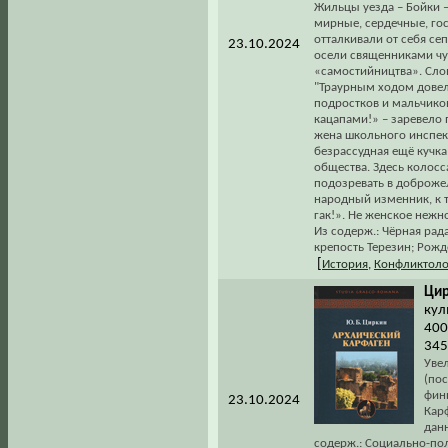
Жильцы уезда – Бойки 
мирные, сердечные, гос
отталкивали от себя сеп
23.10.2024
осели священниками ч
«самостийництва». Слов
"Траурным ходом довели
подростков и мальчиков
кацапами!» – заревело 
жена школьного инспек
безрассудная ещё кучк
общества. Здесь колосс
подозревать в доброжел
народный изменник, к т
гак!». Не женское нежно
Из содерж.: Чёрная рада
крепость Терезин; Рожде
[
История
,
Конфликтоло
Цир
кул
400
345
Уве
(пос
фин
23.10.2024
Кар
дан
содерж.: Социально-пол