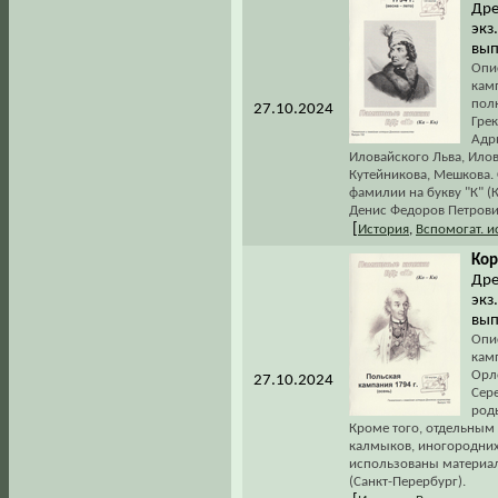
Дре
экз
вып
Опи
камп
полк
27.10.2024
Грек
Адр
Иловайского Льва, Илов
Кутейникова, Мешкова.
фамилии на букву "К" (
Денис Федоров Петрович
[
История
,
Вспомогат. 
Кор
Дре
экз
вып
Опи
камп
Орло
27.10.2024
Сер
род
Кроме того, отдельны
калмыков, иногородних
использованы материал
(Санкт-Перербург).