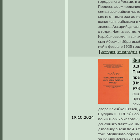
городов юга России, в 
Процесс формирования 
семьи ассирийцев част
месте от полугода до не
шапатная прибывали в А
знаем... Ассирийцы-шап
х годах. Нам известно, 
Карабанове жил и зани
сын Абрама (Ибрагима)
ней в феврале 1938 года
[
История
,
Этнография
,
Кни
В.Д
Пра
пра
(Но
978
Ошиб
Путя
речк
дворе Кемайко Базаев, у
Шугурка <...> (Л. 167 о
19.10.2024
по имяном 26 человек; в
денежнаго платежю: ямс
даполнку в ясак по 4 ал
тож. Медвенаго оброку 7
за куницу денгами 13 а