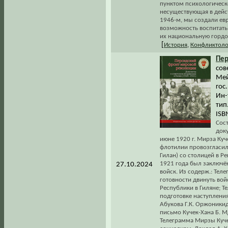
пунктом психологическ
несуществующая в дейст
1946-м, мы создали ев
возможность воспитать
их национальную гордос
[
История
,
Конфликтоло
Пер
сов
Мей
гос
Ин-
тип
ISB
Сос
доку
июне 1920 г. Мирза Ку
флотилии провозгласил
Гилан) со столицей в Р
1921 года был заключё
27.10.2024
войск. Из содерж.: Тел
готовности двинуть вой
Республики в Гиляне; Т
подготовке наступления
Абукова Г.К. Оржоникид
письмо Кучек-Хана Б. 
Телеграмма Мирзы Кучек