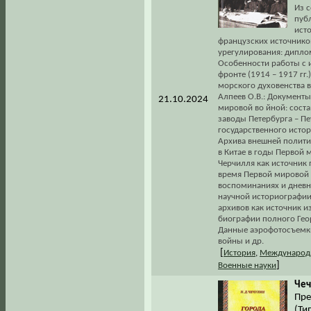
Из с
пуб
ист
французских источнико
урегулирования: диплом
Особенности работы с 
фронте (1914 – 1917 гг.
морского духовенства в
Алпеев О.В.: Документы
21.10.2024
мировой во йной: соста
заводы Петербурга – Пе
государственного истор
Архива внешней полит
в Китае в годы Первой 
Черчилля как источник
время Первой мировой 
воспоминаниях и дневн
научной историографии;
архивов как источник 
биографии полного Геор
Данные аэрофотосъемки
войны и др.
[
История
,
Международ
]
Военные науки
Чеч
Пре
(Тип