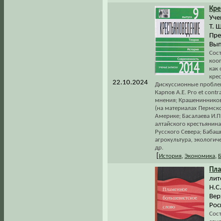
Кре
Уче
Т. 
Пре
Вып
Сост
коо
как
крес
22.10.2024
Дискуссионные пробле
Карпов А.Е. Pro et con
мнения; Крашенинников
(на материалах Пермско
Америке; Басалаева И.П
алтайского крестьянина
Русского Севера; Бабаш
агрокультура, экологич
др.
[
История
,
Экономика
,
Пл
лит
Н.С
Вер
Рос
Сост