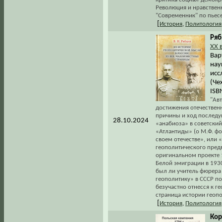
Революция и нравственно
"Современник" по пьесе
[
История
,
Политология
Ряб
ХХ 
Вар
нау
исс
(Чех
ISB
"Авт
достижения отечественн
причины и ход последу
28.10.2024
«анабиоза» в советский
«Атлантиды» (о М.Ф. фо
своем отечестве», или «
геополитического предви
оригинальном проекте 
Белой эмиграции в 1930
был ли учитель фюрера
геополитику» в СССР по
безучастно отнесся к г
страница истории геоп
[
История
,
Политология
Кор