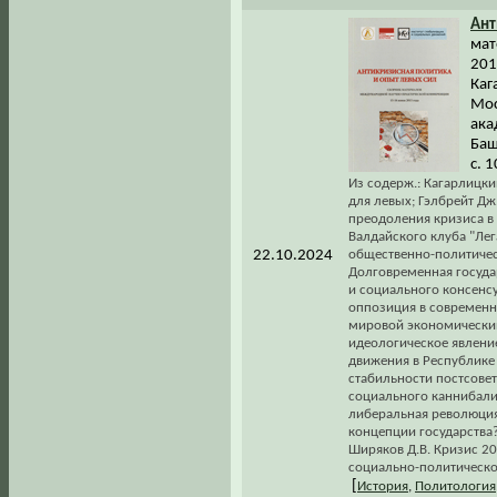
Ант
мат
201
Каг
Мос
ака
Баш
с. 
Из содерж.: Кагарлицк
для левых; Гэлбрейт Дж
преодоления кризиса в 
Валдайского клуба "Ле
22.10.2024
общественно-политическ
Долговременная госуда
и социального консенсу
оппозиция в современн
мировой экономический 
идеологическое явление
движения в Республике 
стабильности постсове
социального каннибализ
либеральная революция
концепции государства?
Ширяков Д.В. Кризис 2
социально-политическо
[
История
,
Политология