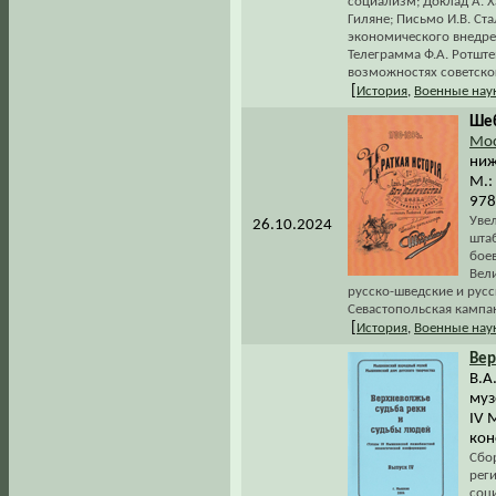
социализм; Доклад А. Х
Гиляне; Письмо И.В. Ста
экономического внедрен
Телеграмма Ф.А. Ротште
возможностях советског
[
История
,
Военные нау
Шеб
Мос
ниж
М.:
978
Увел
26.10.2024
шта
бое
Вел
русско-шведские и рус
Севастопольская кампан
[
История
,
Военные нау
Вер
В.А
муз
IV 
кон
Сбо
рег
соц