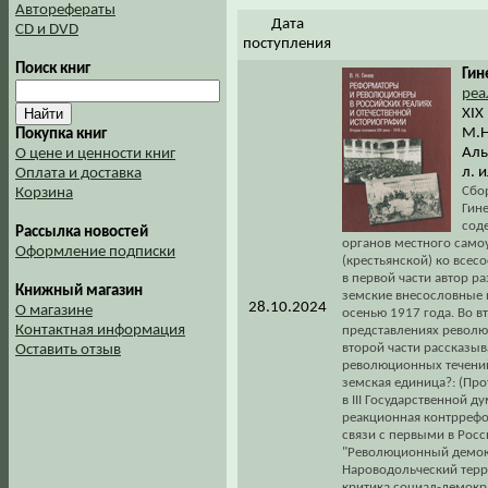
Авторефераты
Дата
CD и DVD
поступления
Поиск книг
Гин
реа
XIX
М.Н
Покупка книг
Аль
О цене и ценности книг
л. 
Оплата и доставка
Сбо
Корзина
Гине
сод
Рассылка новостей
органов местного самоу
Оформление подписки
(крестьянской) ко всес
в первой части автор р
Книжный магазин
земские внесословные 
28.10.2024
О магазине
осенью 1917 года. Во в
Контактная информация
представлениях револю
второй части рассказы
Оставить отзыв
революционных течений 
земская единица?: (Пр
в III Государственной 
реакционная контрреф
связи с первыми в Росс
"Революционный демокр
Нароводольческий терр
критика социал-демокра