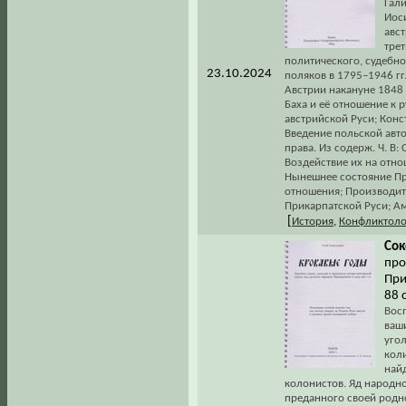
Гал
Иос
авст
трет
политического, судебн
23.10.2024
поляков в 1795–1946 гг
Австрии накануне 1848 
Баха и её отношение к 
австрийской Руси; Конс
Введение польской авто
права. Из содерж. Ч. В:
Воздействие их на отно
Нынешнее состояние Пр
отношения; Производит
Прикарпатской Руси; Ам
[
История
,
Конфликтоло
Сок
про
При
88 с
Восп
ваш
угол
коли
най
колонистов. Яд народн
преданного своей родно