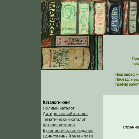
Про
неф
Наш адрес:
Мо
Проезд:
метр
График работ
Каталоги книг
Полный каталог
Датированный каталог
Тематический каталог
Каталог авторов
Страни
Букинистическое издание
Единственный экземпляр