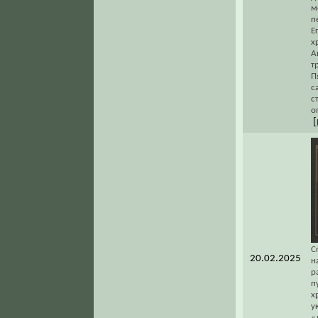
м
п
Е
х
А
т
П
с
с
о
[
С
20.02.2025
н
р
п
х
у
«