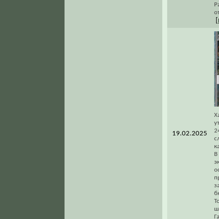
Р
о
[
Х
у
2
19.02.2025
с
к
В
э
о
п
з
б
Т
ш
Г