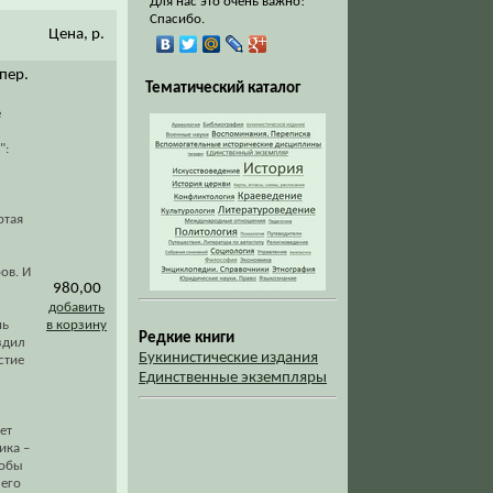
Для нас это очень важно!
Спасибо.
Цена, р.
 пер.
Тематический каталог
е
":
м
ртая
ов. И
980,00
добавить
нь
в корзину
Редкие книги
ездил
Букинистические издания
стие
Единственные экземпляры
ет
ика –
тобы
 его