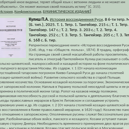
 обретший иное виденье, теряет общий язык с ветхими людьми и не может им
объяснить». Он может жизнью своей показать истину" (С. 315).
]
История
,
Конфликтология
,
БУКИНИСТИЧЕСКОЕ ИЗДАНИЕ
Кулиш П.А.
История воссоединения Руси
. В 6-ти тетр. 
(Б. тип.), 2025. Т. 1. Тетр. 1. Тангейзер. 215 с.; Т. 1. Тетр.
Тангейзер. 147 с.; Т. 2. Тетр. 3. 203 с.; Т. 2. Тетр. 4.
Тангейзер. 252 с.; Т. 3. Тетр. 5. Тангейзер. 205 с.; Т. 3. Те
6. 168 с. Б. тир.
Репринтное переиздание книги «История воссоединения Рус
(Спб.: Изд. т-ва «Обществ. польза», 1874). В традиц. орфограф
На страницах своей самой масштабной работы просветитель,
писатель и этнограф Пантелеймон Кулиш рассказывает о соб
ольско-шляхетской, малороссийской и казацкой истории на фоне политическог
ультурного возрастания Москвы. Из содерж. т. 1 (От начала колонизации
пустошённой татарским погромом Киево-Галицкой Руси до начала столетней
озацко-шляхетской войны): Развитие сельского хозяйства в старой Польше;
оявление козачества; Основание козацкой колонии за порогами; Экономически
ыт запорожской колонии; Наплыв в Украину польской неоседлой шляхты и ее р
еремена в политической жизни татар; Ропот на казаков между поляками;
динаковая неспособность русской и польской шляхты к деятельному благочест
ъезды православных иерархов в Бресте Литовском и соглашение устроить
ерковную унию и др. Из содерж. т. 2 (От начала столетней козацко-шляхетской 
о восстановления в Киеве православной иерархии, в 1620 году): Козачество пан
о отношению к запорожскому; Ополяченные русины служат бессознательно ру
дее; Разбойничанье обоих войск, панского и козацкого; Козаки уступают панам
равую сторону Днепра; Необходимость временного примирения двух врагов ру
илы – мусульман и поляков; Козаки спасают польское войско в Московщине;