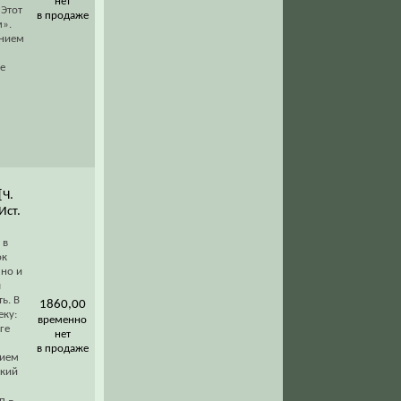
нет
 Этот
в продаже
м».
ением
е
[Ч.
Ист.
 в
ок
 но и
я
ь. В
1860,00
еку:
временно
ге
нет
в продаже
нием
ский
п –