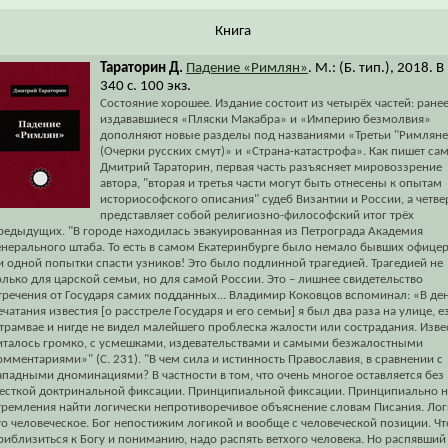
Книга
Тараторин Д.
Падение «Римлян»
. М.: (Б. тип.), 2018. В
340 с. 100 экз.
Состояние хорошее. Издание состоит из четырёх частей: ране
издававшиеся «Пляски Макабра» и «Империю безмолвия»
дополняют новые разделы под названиями «Третьи "Римляне
(Очерки русских смут)» и «Страна-катастрофа». Как пишет са
Дмитрий Тараторин, первая часть разъясняет мировоззрение
автора, "вторая и третья части могут быть отнесены к опытам
историософского описания" судеб Византии и России, а четве
представляет собой религиозно-философский итог трёх
редыдущих. "В городе находилась эвакуированная из Петрограда Академия
енерального штаба. То есть в самом Екатеринбурге было немало бывших офицер
и одной попытки спасти узников! Это было подлинной трагедией. Трагедией не
олько для царской семьи, но для самой России. Это – лишнее свидетельство
тречения от Государя самих подданных... Владимир Коковцов вспоминал: «В де
ечатания известия [о расстреле Государя и его семьи] я был два раза на улице, 
 трамвае и нигде не видел малейшего проблеска жалости или сострадания. Изве
италось громко, с усмешками, издевательствами и самыми безжалостными
омментариями»" (С. 231). "В чем сила и истинность Православия, в сравнении с
ападными дноминациями? В частности в том, что очень многое оставляется без
есткой доктринальной фиксации. Принципиальной фиксации. Принципиально н
тремления найти логически непротиворечивое объяснение словам Писания. Лог
то человеческое. Бог непостижим логикой и вообще с человеческой позиции. Ч
риблизиться к Богу и пониманию, надо распять ветхого человека. Но распявший