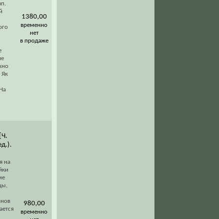
ип.
й
1380,00
временно
ого
нет
в продаже
е
ие
жно
 Як
 На
[Ч.
ед.).
я на
йки
ме
цы,
инов
980,00
ается
временно