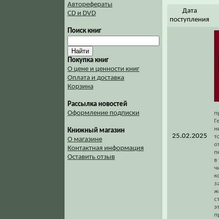
Авторефераты
Дата
CD и DVD
поступления
Поиск книг
Покупка книг
О цене и ценности книг
Оплата и доставка
Корзина
Рассылка новостей
Оформление подписки
п
Г
н
Книжный магазин
25.02.2025
т
О магазине
о
Контактная информация
п
Оставить отзыв
в
ч
к
з
ж
с
э
п