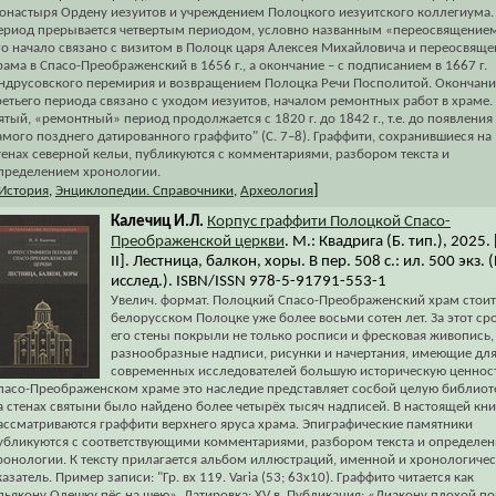
онастыря Ордену иезуитов и учреждением Полоцкого иезуитского коллегиума.
ериод прерывается четвертым периодом, условно названным «переосвящение
го начало связано с визитом в Полоцк царя Алексея Михайловича и переосвящ
рама в Спасо-Преображенский в 1656 г., а окончание – с подписанием в 1667 г.
ндрусовского перемирия и возвращением Полоцка Речи Посполитой. Окончани
ретьего периода связано с уходом иезуитов, началом ремонтных работ в храме.
ятый, «ремонтный» период продолжается с 1820 г. до 1842 г., т.е. до появления
амого позднего датированного граффито" (С. 7–8). Граффити, сохранившиеся на
тенах северной кельи, публикуются с комментариями, разбором текста и
пределением хронологии.
]
История
,
Энциклопедии. Справочники
,
Археология
Калечиц И.Л.
Корпус граффити Полоцкой Спасо-
Преображенской церкви
. М.: Квадрига (Б. тип.), 2025. 
II]. Лестница, балкон, хоры. В пер. 508 с.: ил. 500 экз. (
исслед.). ISBN/ISSN 978-5-91791-553-1
Увелич. формат. Полоцкий Спасо-Преображенский храм стоит
белорусском Полоцке уже более восьми сотен лет. За этот ср
его стены покрыли не только росписи и фресковая живопись,
разнообразные надписи, рисунки и начертания, имеющие дл
современных исследователей большую историческую ценност
пасо-Преображенском храме это наследие представляет сосбой целую библиот
а стенах святыни было найдено более четырёх тысяч надписей. В настоящей кни
ассматриваются граффити верхнего яруса храма. Эпиграфические памятники
убликуются с соответствующими комментариями, разбором текста и определе
ронологии. К тексту прилагается альбом иллюстраций, именной и хронологиче
казатель. Пример записи: "Гр. вх 119. Varia (53; 63x10). Граффито читается как
дьякону Олешку пёс на шею». Датировка: XV в. Публикация: «Диакону плохой по