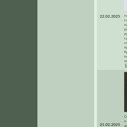
г
22.02.2025
с
н
р
р
с
с
п
К
п
п
[
С
и
21.02.2025
д