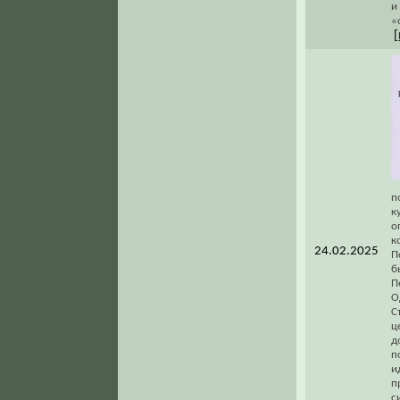
и
«
[
п
к
о
к
24.02.2025
П
б
П
О
С
ц
д
п
и
п
с