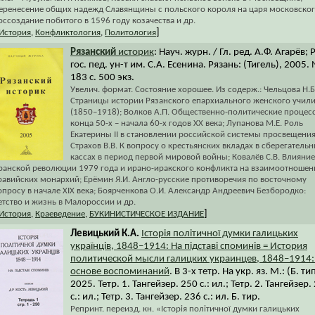
еренесение общих надежд Славянщины с польского короля на царя московског
оссоздание побитого в 1596 году козачества и др.
]
История
,
Конфликтология
,
Политология
Рязанский
историк
: Науч. журн. / Гл. ред. А.Ф. Агарёв; 
гос. пед. ун-т им. С.А. Есенина. Рязань: (Тигель), 2005.
183 с. 500 экз.
Увелич. формат. Состояние хорошее. Из содерж.: Чельцова Н.Б
Страницы истории Рязанского епархиального женского учил
(1850–1918); Волков А.П. Общественно-политические процес
конца 50-х – начала 60-х годов XX века; Лупанова М.Е. Роль
Екатерины II в становлении российской системы просвещения
Страхов В.В. К вопросу о крестьянских вкладах в сберегатель
кассах в период первой мировой войны; Ковалёв С.В. Влияние
ранской революции 1979 года и ирано-иракского конфликта на взаимоотношен
равийских монархий; Ерёмин Я.И. Англо-русские противоречия по восточному
опросу в начале XIX века; Боярченкова О.И. Александр Андреевич Безбородко:
етство и жизнь в Малороссии и др.
]
История
,
Краеведение
,
БУКИНИСТИЧЕСКОЕ ИЗДАНИЕ
Левицький К.А.
Історія політичної думки галицьких
українців, 1848–1914: На пiдставi споминiв = История
политической мысли галицких украинцев, 1848–1914:
основе воспоминаний
. В 3-х тетр. На укр. яз. М.: (Б. тип
2025. Тетр. 1. Тангейзер. 250 с.: ил.; Тетр. 2. Тангейзер.
с.: ил.; Тетр. 3. Тангейзер. 236 с.: ил. Б. тир.
Репринт. переизд. кн. «Історія політичної думки галицьких