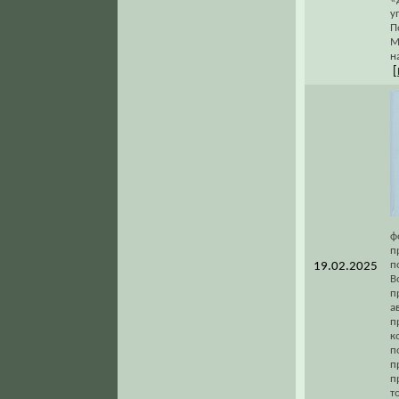
у
П
М
н
[
ф
п
п
19.02.2025
В
п
а
п
к
п
п
п
т