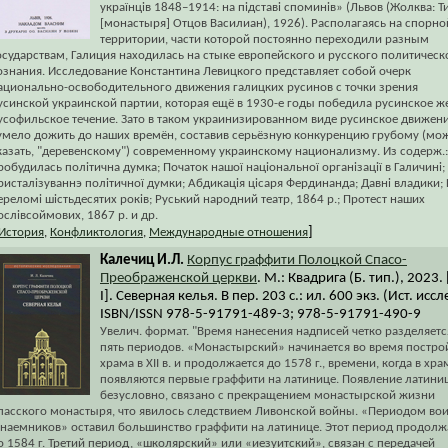
українців 1848–1914: на пiдставi споминiв» (Львов (Жолква: Т
[монастыря] Отцов Василиан), 1926). Располагаясь на спорно
территории, части которой постоянно переходили разным
осударствам, Галиция находилась на стыке европейского и русского политическ
ознания. Исследование Константина Левицкого представляет собой очерк
ационально-освободительного движения галицких русинов с точки зрения
усинской украинской партии, которая ещё в 1930-е годы победила русинское ж
усофильское течение. Зато в таком украинизированном виде русинское движен
умело дожить до наших времён, составив серьёзную конкуренцию грубому (мо
казать, "деревенскому") современному украинскому национализму. Из содерж.:
робудилась полiтична думка; Початок нашої нацiональної органiзацiї в Галичинi;
ристалiзуваннэ полiтичної думки; Абдикацiя цiсаря Фердинанда; Давнi владики;
ереломi шiстьдесятих рокiв; Руський народний театр, 1864 р.; Протест наших
ослiвсоймових, 1867 р. и др.
]
История
,
Конфликтология
,
Международные отношения
Калечиц И.Л.
Корпус граффити Полоцкой Спасо-
Преображенской церкви
. М.: Квадрига (Б. тип.), 2023. 
I]. Северная келья. В пер. 203 с.: ил. 600 экз. (Ист. иссл
ISBN/ISSN 978-5-91791-489-3; 978-5-91791-490-9
Увелич. формат. "Время нанесения надписей четко разделяетс
пять периодов. «Монастырский» начинается во время постро
храма в XII в. и продолжается до 1578 г., времени, когда в хра
появляются первые граффити на латинице. Появление латини
безусловно, связано с прекращением монастырской жизни
пасского монастыря, что явилось следствием Ливонской войны. «Периодом во
 наемников» оставил большинство граффити на латинице. Этот период продолж
о 1584 г. Третий период, «школярский» или «иезуитский», связан с передачей