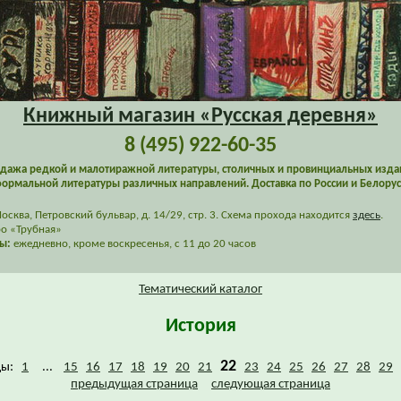
Книжный магазин «Русская деревня»
8 (495) 922-60-35
дажа редкой и малотиражной литературы, столичных и провинциальных изда
ормальной литературы различных направлений. Доставка по России и Белорус
сква, Петровский бульвар, д. 14/29, стр. 3. Схема прохода находится
здесь
.
о «Трубная»
ы:
ежедневно, кроме воскресенья, с 11 до 20 часов
Тематический каталог
История
22
цы:
1
...
15
16
17
18
19
20
21
23
24
25
26
27
28
29
предыдущая страница
следующая страница