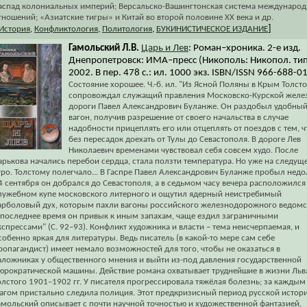
аспад колониальных империй; Версальско-Вашингтонская система междунаро
тношений; «Азиатские тигры» и Китай во второй половине ХХ века и др.
]
История
,
Конфликтология
,
Политология
,
БУКИНИСТИЧЕСКОЕ ИЗДАНИЕ
Гамольский Л.В.
Царь и Лев
: Роман–хроника. 2-е изд.
Днепропетровск: ИМА–пресс (Никополь: Никопол. тип
2002. В пер. 478 с.: ил. 1000 экз. ISBN/ISSN 966-688-0
Состояние хорошее. Ч.-б. ил. "Из Ясной Поляны в Крым Толст
сопровождал служащий правления Московско-Курской желе
дороги Павел Александрович Буланже. Он раздобыл удобны
вагон, получив разрешение от своего начальства в случае
надобности прицеплять его или отцеплять от поездов с тем, 
без пересадок доехать от Тулы до Севастополя. В дороге Лев
Николаевич временами чувствовал себя совсем худо. После
арькова начались перебои сердца, стала ползти температура. Но уже на следущ
тро. Толстому полегчало... В Гаспре Павел Александрович Буланже пробыл недол
4 сентября он добрался до Севастополя, а в седьмом часу вечера расположился
лужебном купе московского литерного и ощутил ядерный неистребимый
арболовый дух, которым пахли вагоны российского железнодорожного ведомс
 последнее время он привык к иным запахам, чаще ездил заграничными
кспрессами" (С. 92–93). Конфликт художника и власти – тема неисчерпаемая, и
собенно яркая для литературы. Ведь писатель (в какой-то мере сам себе
ропагандист) имеет немало возможностей для того, чтобы не оказаться в
аложниках у общественного мнения и выйти из-под давления государственной
юрократической машины. Действие романа охватывает труднейшие в жизни Льв
олстого 1901–1902 гг. У писателя прогрессировала тяжёлая болезнь; за каждым
агом пристально следила полиция. Этот предкризисный период русской истор
амольский описывает с почти научной точностью и художественной фантазией,