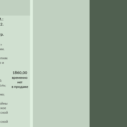
М.:
 2.
тр.
и»
ии.
ытиях
о и
1860,00
временно
й
нет
оль;
в продаже
ию;
войны
ское
сской
сской