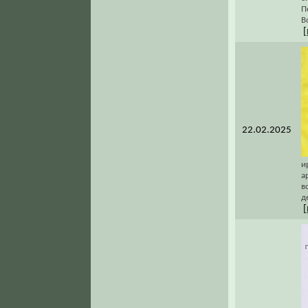
П
В
[
22.02.2025
и
а
в
д
[