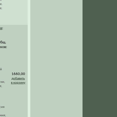
е.
е;
ов
:
общ.
ехов:
ый
1660,00
добавить
гии,
в корзину
е,
сия
ния;