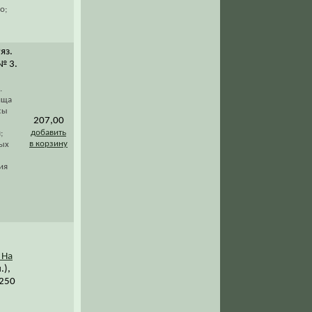
о;
Ряз.
 № 3.
.
ища
сы
207,00
добавить
;
в корзину
ных
ия
 На
.),
 250