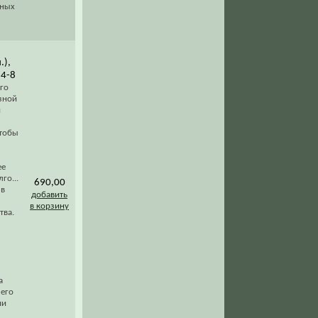
дных
.),
14-8
ого
зной
й
чтобы
ее
го...
690,00
 в
добавить
в корзину
тва.
а
 его
ии