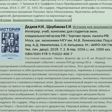
пырь на шею» // Залилов И.З. Граффити Спасо-Преображенской церкви в Полоцк
олоцк, 2014. С. 69". (С. 105). Из содерж.: Недатированные автографы на латиниц
олитвенные прошения; Рисунки; Varia; Монограммы; Фрагменты азбучных
адписей; Датированные надписи на кириллице и др.
]
История
,
Энциклопедии. Справочники
,
Археология
Дедков Н.И., Щербакова Е.И.
История для экономист
Интегрир. учеб. комплекс для студентов экон.
специальностей вузов РФ / Торгово-пром. палата РФ;
Моск. шк. экономики МГУ им. М.В. Ломоносова; Под 
ред. А.Д. Некипелова, С.Н. Катырина. М.: АИРО-ХХI (Ч
Чех. печ. двор), 2018. Т. 2. В пер. 1056 с.: ил. 1000 экз.
ISBN/ISSN 978-5-91022-406-7
Состояние хорошее. Увелич. формат. Цв. и ч.-б. ил. Второй том
охватывает события с начала XVII до конца ХХ в. – период
ормирования глобальной капиталистической системы. Этот долгий асинхронн
роцесс включал в себя крупные политические кризисы, перемены в социальной
олитике и появление в противовес эксплуатации масс «призрака коммунизма».
озникали и рассыпались в прах империалистские режимы, множились техноло
риручался и становился мирным атом. Делая значительный акцент на экономик
вторы остаются по-европейски либеральными в оценке исторических событий,
росто предлагая для них новую оптику, позволяющую получить более чёткое и
онтрастное изображение. В соответствии с таким подходом авторами были
одобраны замечательные цветные иллюстрации, сильно облегчающие усвоение
редмета. Из содерж.: Мир в эпоху становления капиталистической системы; Рос
ри Петре I; «Золотой век» русского дворянства; Мировые войны, революции,
оталитарные режимы; Мировой экономический кризис и способы его преодоле