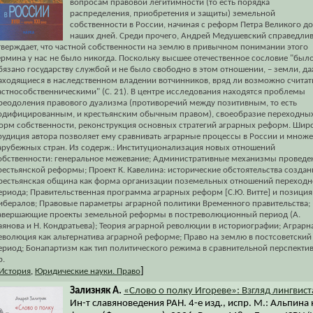
вопросам правовой легитимности (то есть порядка
распределения, приобретения и защиты) земельной
собственности в России, начиная с реформ Петра Великого до
наших дней. Среди прочего, Андрей Медушевский справедли
тверждает, что частной собственности на землю в привычном понимании этого
ермина у нас не было никогда. Поскольку высшее отечественное сословие "был
бязано государству службой и не было свободно в этом отношении, – земли, д
аходящиеся в наследственном владении вотчинников, вряд ли возможно считат
астнособственническими" (С. 21). В центре исследования находятся проблемы
реодоления правового дуализма (противоречий между позитивным, то есть
одифицированным, и крестьянским обычным правом), своеобразие переходны
орм собственности, реконструкция основных стратегий аграрных реформ. Шир
рудиция автора позволяет ему сравнивать аграрные процессы в России и множе
арубежных стран. Из содерж.: Институционализация новых отношений
обственности: генеральное межевание; Административные механизмы проведе
рестьянской реформы; Проект К. Кавелина: исторические обстоятельства создан
рестьянская община как форма организации поземельных отношений переходн
ериода; Правительственная программа аграрных реформ [С.Ю. Витте] и позиция
ибералов; Правовые параметры аграрной политики Временного правительства;
авершающие проекты земельной реформы в постреволюционный период (А.
аянова и Н. Кондратьева); Теория аграрной революции в историографии; Аграрн
еволюция как альтернатива аграрной реформе; Право на землю в постсоветский
ериод; Бонапартизм как тип политического режима в сравнительной перспектив
р.
]
История
,
Юридические науки. Право
Зализняк А.
«Слово о полку Игореве»: Взгляд лингвист
Ин-т славяноведения РАН. 4-е изд., испр. М.: Альпина 