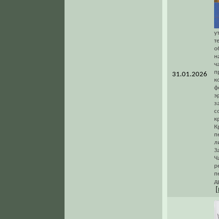
у
т
о
н
ч
п
31.01.2026
к
ф
э
з
с
к
К
п
л
З
Ч
р
п
д
[