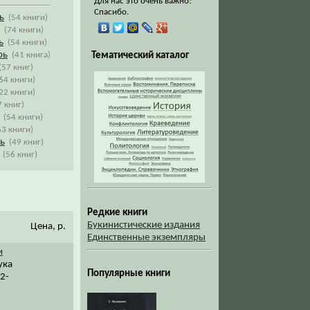
Для нас это очень важно!
Спасибо.
ь
(54 книги)
(74 книги)
ь
(54 книги)
рь
(41 книга)
Тематический каталог
(57 книг)
64 книги)
22 книги)
7 книг)
(54 книги)
63 книги)
ь
(49 книг)
(56 книг)
Редкие книги
Букинистические издания
Цена, р.
Единственные экземпляры
и
ука
Популярные книги
02-