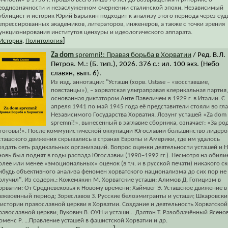
еоднозначности и незаслуженном очернении сталинской эпохи. Независимый
ублицист и историк Юрий Барыкин подходит к анализу этого периода через су
епрессированных академиков, литераторов, инженеров, а также с точки зрения
ункционирования институтов цензуры и идеологического аппарата.
]
История
,
Политология
Za dom
spremni!: Правая борьба в Хорватии
/ Ред. В.Л.
Петров. М.: (Б. тип.), 2026. 376 с.: ил. 100 экз. (Небо
славян, вып. 6).
Из изд. аннотации: "Усташи (хорв. Ustase – «восставшие,
повстанцы»), – хорватская ультраправая клерикальная партия,
основанная диктатором Анте Павеличем в 1929 г. в Италии. С
апреля 1941 по май 1945 года её представители стояли во гл
Независимого Государства Хорватия. Лозунг усташей «Za dom
spremni!», вынесенный в заглавие сборника, означает: «За ро
 готовы!». После коммунистической оккупации Югославии большинство лидеро
сташского движения скрывались в странах Европы и Америки, где им удалось
оздать сеть радикальных организаций. Вопрос оценки деятельности усташей и 
новь был поднят в годы распада Югославии (1990–1992 гг.). Несмотря на обили
олее или менее «эмоциональных» оценок (в т.ч. и в русской печати) никакого ск
ибудь объективного анализа феномен хорватского национализма до сих пор не
олучил". Из содерж.: Кожемякин М. Хорватские усташи; Алимов Д. Готицизм в
орватии: От Средневековья к Новому времени; Хаймвег Э. Усташское движение в
ежвоенный период; Зореславов З. Русские белоэмигранты и усташи; Шкаровски
 истории православной церкви в Хорватии. Создание и деятельность Хорватской
равославной церкви; Вукович В. ОУН и усташи... Далтон Т. Разоблачённый Ясено
оменс Р. ...Правление усташей в фашистской Хорватии и др.