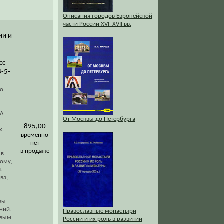
Описания городов Европейской
части России XVI–XVII вв.
ии и
сс
8-5-
по
ГА
От Москвы до Петербурга
895,00
х.
временно
нет
в продаже
в]
ому,
.
ва,
вы
ний.
Православные монастыри
овым
России и их роль в развитии