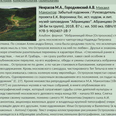
]
История
,
Конфликтология
,
Политология
Некрасов М.А., Городнянский А.В.
Михаил
Мамонтов
: Забытый художник / Руководитель
проекта Е.К. Воронина; Гос. ист.-худож. и лит.
музей-заповедник "Абрамцево". Абрамцево (М
Эй би ти групп), 2018. 87 с.: ил. 500 экз. ISBN/
978-5-902407-28-7
Альбом. формат. "Избранницей Ильи [Остроухова] с
дочь московского чаеторговца Надежда Петровна
откина. По словам Александра Бенуа, «она была уродливо толста, что исключал
сякую мысль о том, что Остроухов женился на ней по любви». Друзья и знаком
скоре отметили разительные перемены в характере Ильи. «Стесненный ранее в
редствах, – писал И. Грабарь, – он сразу разбогател, завел свой особняк в
рубниковском переулке, на его журфиксы, обеды и ужины съезжалась избранна
осква... Остроухов не по дням, а по часам становился балованнее, капризнее и
евоздержаннее. Кровь московского самодура, чистокровного Тит Титыча в нем т
ело просачивалась сквозь холеную кожу европейца». Остроухов перестал серье
аботать. Одновременно со сказочным возвышением его положения, он падал к
удожник" (С. 27). Кроме множества репродукций живописи М.А. Мамонтова (18
919?) из различных музеев и частных собраний, в книге опубликован его
иографический очерк, который затрагивает судьбы сотен деятелей культуры и
редставителей московского делового мира конца XIX – начала XX века. Слегка
опреки своему названию, помимо самого М. Мамонтова (первого сына А.И.
амонтова, акционера железных дорог и владельца крупной типографии) очерк
освящён двум его друзьям, тоже художникам: Илье Остроухову и Валентину (в к
накомых – Антону) Серову. Текст очерка иллюстрирован рисунками Остроухова 
ранящегося в Абрамцеве альбома, многочисленными фотографиями, заставкам