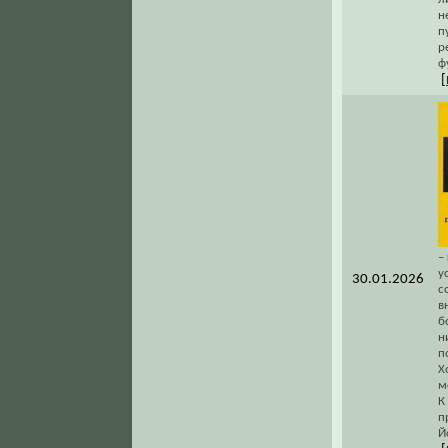
н
п
р
ф
[
–
у
30.01.2026
с
в
б
н
п
Х
м
К
п
Й