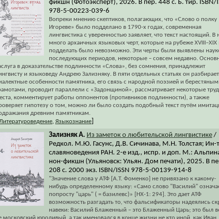
фикшн (Фотоэксперт), 2026. В пер. 448 с. Б. тир. ISBN/
978-5-00223-039-6
Вопреки мнению скептиков, полагающих, что «Слово о полку
Игореве» было подделано в 1790-х годах, современная
лингвистика с уверенностью заявляет, что текст настоящий. В
много архаичных языковых черт, которые на рубеже XVIII–XIX 
подделать было невозможно. Эти черты были выявлены наук
последующих периодов, некоторые – совсем недавно. Основ
аслуга в доказательстве подлинности «Слова», без сомнения, принадлежит
ингвисту и языковеду Андрею Зализняку. В пяти отдельных статьях он разбирает
иалектные особенности памятника, его связь с народной поэзией и берестяным
рамотами, проводит параллели с «Задонщиной», рассматривает некоторые тру
еста, комментирует работы оппонентов (противников подлинности), а также
роверяет гипотезу о том, можно ли было создать подобный текст путём имитац
одражания древним памятникам.
]
Литературоведение
,
Языкознание
Зализняк А.
Из заметок о любительской лингвистике
/
Редкол. М.Ю. Гасунс, Д.В. Сичинава, М.Н. Толстая; Ин-
славяноведения РАН. 2-е изд., испр. и доп. М.: Альпин
нон-фикшн (Ульяновск: Ульян. Дом печати), 2025. В пе
208 с. 2000 экз. ISBN/ISSN 978-5-00139-914-8
"Значение слова у АТФ [А.Т. Фоменко] не привязано к какому-
нибудь определенному языку: «Само слово "Василий" означа
попросту "царь" ( = базилевс)» [НХ-1: 294]. Это дает АТФ
возможность разгадать то, что фальсификаторы надеялись ск
навеки: Василий Блаженный – это Блаженный Царь; это был в
е московский юродивый, а так именовался в конце жизни не кто иной, как Иван