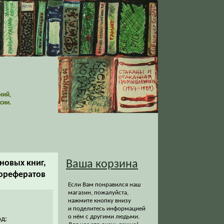
ний,
сии.
новых книг,
Ваша корзина
торефератов
Если Вам понравился наш
магазин, пожалуйста,
нажмите кнопку внизу
и поделитесь информацией
о нём с другими людьми.
од: