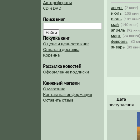
Авторефераты
август
(7 книг)
CD и DVD
июль
(105 книг
июнь
(102 книг
Поиск книг
май
(140 книг)
апрель
(92 кни
март
(74 книги
Покупка книг
февраль
(83 к
О цене и ценности книг
январь
(83 кни
Оплата и доставка
Корзина
Рассылка новостей
Оформление подписки
Книжный магазин
О магазине
Контактная информация
Дата
Оставить отзыв
поступления