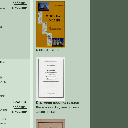
добавить
в корзину
ное
ет
Москва – Углич
рии
.
00
в, в
кие-
1240,00
К истории древних трактов
добавить
Восточного Подмосковья и
дные
в корзину
Замосковья
, но
льта