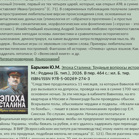
розный (точнее, первый из тех четырех царей, которые, как открыл АТФ, в сумме
оставляют Ивана Грозного" (С. 71). В современных публикациях получили замет
аспространение любительские версии происхождения слов, основанные на
антастических домыслах (этимология от «обратного прочтения») и простых
овпадениях: семантических, морфологических или фонетических («этруски – это
усские»). Извейстнейший языковед Андрей Зализняк любовно противопоставля
илетантским методам основы лингвистики и сравнительно-исторического
зыкознания, демонстрируя, на какие выдумки хитра псевдонаучная мысль. Из
одерж.: Вольные игры со звуковым составом слова; Примеры любительских
ингвистических построений; Фантазии об истории; «Отмена» целых языков; Как
одделать летописи; О «Велесовой книге» и др.
]
Литературоведение
,
Языкознание
Барыкин Ю.М.
Эпоха Сталина: Трудные вопросы исто
М.: Родина (Б. тип.), 2026. В пер. 464 с.: ил. Б. тир.
ISBN/ISSN 978-5-00269-274-3
"Следствие продолжалось 11 месяцев, за которые Вавилов 4
раз вызывался на допросы, проведя на них в сумме 1700 часо
основном ночью. За эти месяцы в кабинете Вавилова, на его
квартирах в Москве и Ленинграде были проведены обыски.
Вскрывали полы, обыскивали чердаки и подвалы. «Искали ка
то бомбы», – пишет в своих воспоминаниях профессор Е.Н.
Синская. По слухам, находили. Начала расползаться и
фициальная версия ареста академика: якобы он предпринял экспедицию в запа
айоны Украины, чтобы бежать за рубеж, и его удалось задержать при переходе
раницы. В ВИР [Всероссийском институте растениеводства] этому никто не верил
ех, кто это придумал, подобная мелочь не смущала" (С. 121). После разгома «ку
ичности» в 1956 г. прошло всего лишь 70 лет до возвращения к риторике о