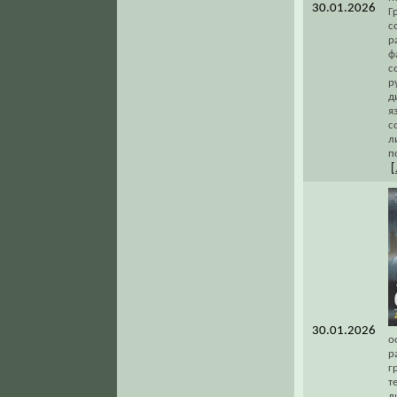
30.01.2026
Г
с
р
ф
с
р
д
я
с
л
п
[
30.01.2026
о
р
г
т
л