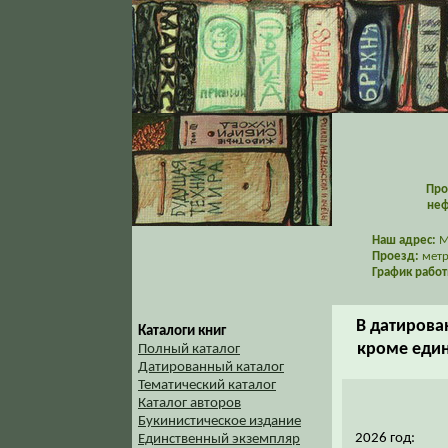
Про
неф
Наш адрес:
Мо
Проезд:
метр
График работ
В датирова
Каталоги книг
кроме един
Полный каталог
Датированный каталог
Тематический каталог
Каталог авторов
Букинистическое издание
2026 год:
Единственный экземпляр