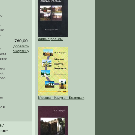
во
о
аже
ь
Живые рельсы
760,00
добавить
х
в корзину
окая
стве
ния
ия;
ого
ая
Москва – Калуга – Козельск
е и
а
/
нон-