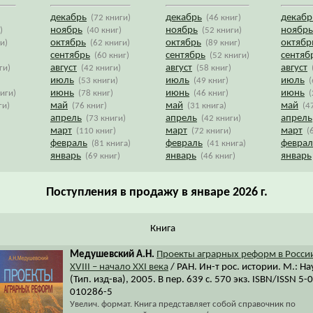
декабрь
декабрь
декабр
(72 книги)
(46 книг)
ноябрь
ноябрь
ноябрь
)
(40 книг)
(52 книги)
октябрь
октябрь
октябр
и)
(62 книги)
(89 книг)
сентябрь
сентябрь
сентяб
(60 книг)
(52 книги)
август
август
август
ги)
(42 книги)
(58 книг)
июль
июль
июль
)
(53 книги)
(49 книг)
(
июнь
июнь
июнь
ниги)
(78 книг)
(46 книг)
(
май
май
май
ги)
(76 книг)
(31 книга)
(4
апрель
апрель
апрель
(73 книги)
(42 книги)
март
март
март
(110 книг)
(72 книги)
(
февраль
февраль
феврал
(81 книга)
(41 книга)
январь
январь
январь
(69 книг)
(46 книг)
Поступления в продажу в январе 2026 г.
Книга
Медушевский А.Н.
Проекты аграрных реформ в Росси
XVIII – начало XXI века
/ РАН. Ин-т рос. истории. М.: На
(Тип. изд-ва), 2005. В пер. 639 с. 570 экз. ISBN/ISSN 5-
010286-5
Увелич. формат. Книга представляет собой справочник по