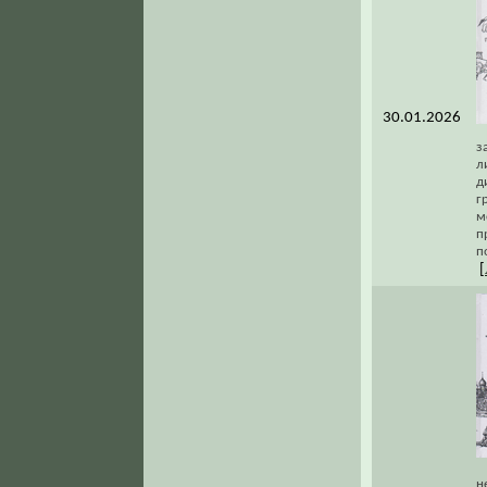
30.01.2026
з
л
д
г
м
п
п
[
н