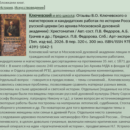
бложками книг.
]
История
,
Искусствоведение
Ключевский
и его школа
: Отзывы В.О. Ключевского о
магистерских и кандидатских работах по истории Росс
русской церкви (из архива Московской духовной
академии): Хрестоматия / Авт.-сост. П.В. Федоров, А.Б.
Грачев и др.; Предисл. П.В. Федорова. Спб.: Арт-экспре
(Тип. изд-ва), 2026. В пер. 320 с. 300 экз. ISBN/ISSN 97
4391-1042-1
Ключевский читал в Московской духовной академии лекции 
гражданской истории и руководил выпускными работами,
андидатскими и магистерскими диссертациями на протяжении 35 лет, с 1871 до
906 г. В книге собрано около 240 отзывов историка (из Архива МДА в фондах Ц
осквы и Отдела рукописей РГБ), дополненных обширными комментариями,
рхивными ссылками на работы соискателей и краткими биографиями последни
Отдельный вопрос – говорится в предисловии, – темы сочинений... Ключевскому
равились сквозные проблемы, позволявшие сравнить материал разных веков,
еномены на стыке церковной и светской истории. Отдельные [поданные на отзы
иссертации были посвящены персонам русской духовной культуры (Нилу Сорск
осифу Волоцкому, патриарху Никону и т.д.), а также вопросам источниковедения
екоторые работы были построены на материалах летописей, судебников, Стогла
оборного уложения и др. По-новаторски для того времени выглядели темы о
оложении женщины или семьи в древней Руси. Отдельное место занимали
сследования церковно-политических метаморфоз Юго-Западной России... Отзы
лючевского, в целом довольно гуманные, включали немало критических замеча
ченый опирался на идеи «прагматической истории», продвигаемые Н.Г. Устрял