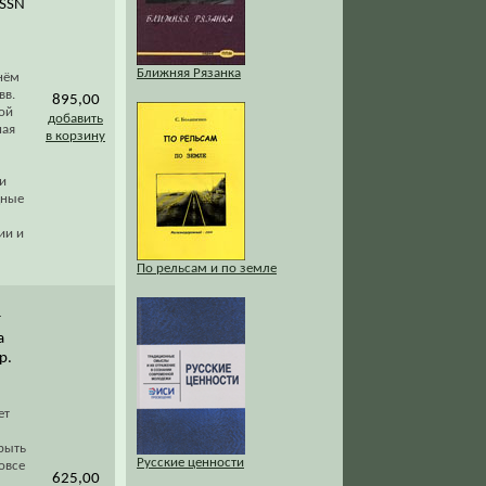
ISSN
Ближняя Рязанка
 нём
вв.
895,00
ой
добавить
ная
в корзину
и
дные
ии и
По рельсам и по земле
т
а
р.
ет
рыть
Русские ценности
овсе
625,00