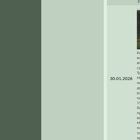
[
Б
в
в
с
Т
М
30.01.2026
н
д
р
х
1
б
п
в
М
п
з
х