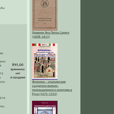
дьбы
Дневник Яна Петра Сапеги
(1608–1611)
аве
дину
895,00
в
временно
нет
НГХ
в продаже
е
оль-
Фрязины – итальянские
создатели военно-
промышленного комплекса
Руси (1475–1531)
й М.
вац;