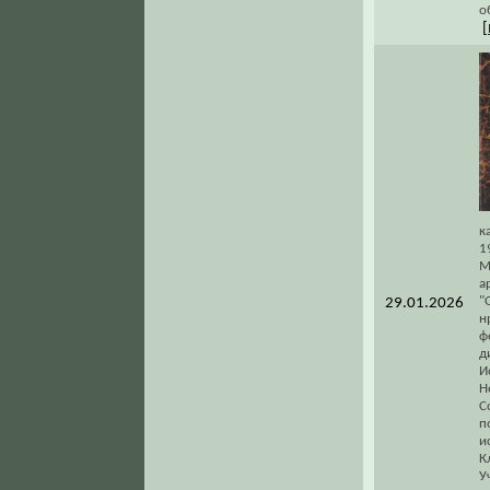
о
[
к
1
М
а
"
29.01.2026
н
ф
д
И
Н
С
п
и
К
У