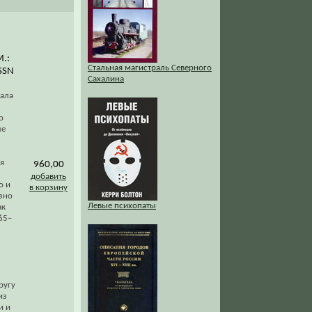
.:
Стальная магистраль Северного
ISSN
Сахалина
тала
о
ые
я
960,00
добавить
о и
в корзину
зно
Левые психопаты
ак
65–
ругу
из
и и