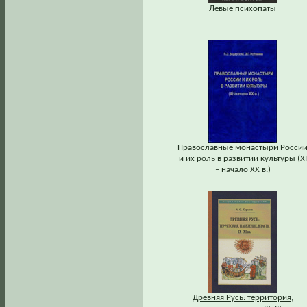
Левые психопаты
Православные монастыри Росси
и их роль в развитии культуры (XI
– начало XX в.)
Древняя Русь: территория,