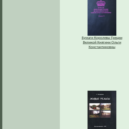
Бумаги Королевы Греции
Великой Княгини Ольги
Константиновны