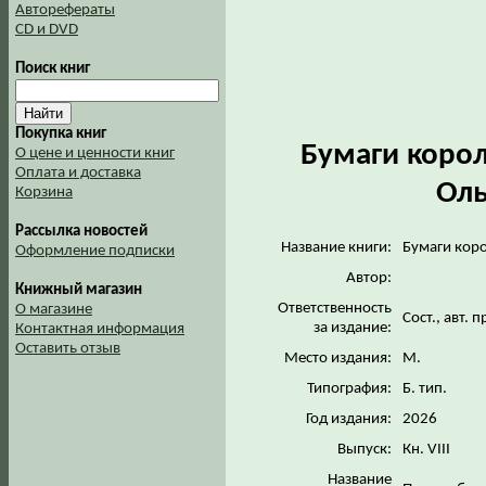
Авторефераты
CD и DVD
Поиск книг
Покупка книг
Бумаги коро
О цене и ценности книг
Оплата и доставка
Оль
Корзина
Рассылка новостей
Название книги:
Бумаги кор
Оформление подписки
Автор:
Книжный магазин
Ответственность
О магазине
Сост., авт.
за издание:
Контактная информация
Оставить отзыв
Место издания:
М.
Типография:
Б. тип.
Год издания:
2026
Выпуск:
Кн. VIII
Название