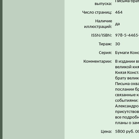
Письма брат
выпуска:
Число страниц:
464
Наличие
да
иллюстраций:
ISSN/ISBN:
978-5-4465
Тираж:
30
Серия:
Бумаги Кон
Комментарии:
В издании 
великой кн
Князя Конст
брату велик
Письма охва
послании б
связанные к
событиями:
Александров
присутствов
все подробн
планы о за
Цена:
5800 руб. 0