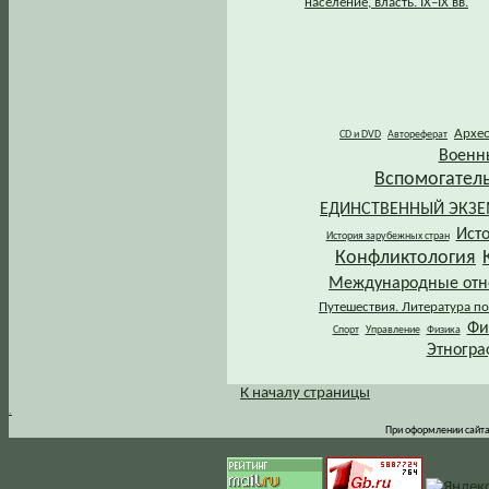
население, власть. IХ–IХ вв.
Архе
CD и DVD
Автореферат
Военн
Вспомогател
ЕДИНСТВЕННЫЙ ЭКЗ
Ист
История зарубежных стран
Конфликтология
Международные от
Путешествия. Литература по
Фи
Спорт
Управление
Физика
Этногра
К началу страницы
.
При оформлении сайта