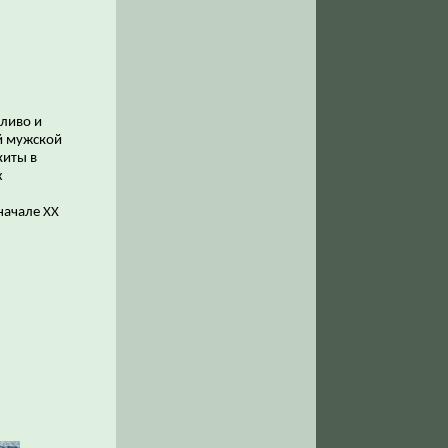
еливо и
й мужской
киты в
х
начале ХХ