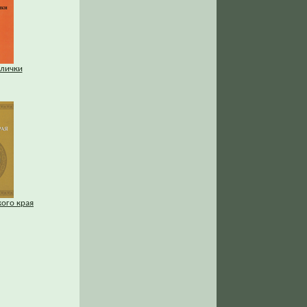
лички
ого края