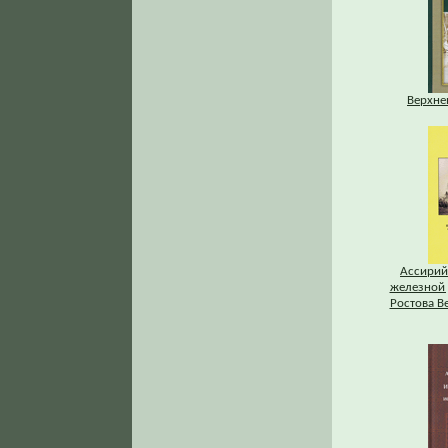
Верхне
Ассирий
железной 
Ростова В