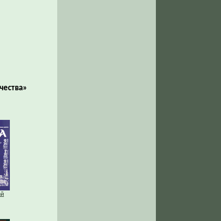
чества»
ай