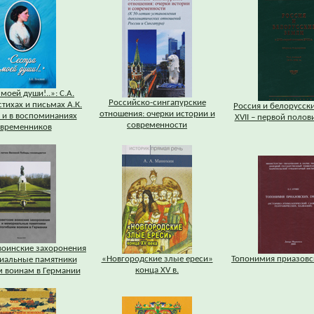
моей души!..»: С.А.
Российско-сингапурские
стихах и письмах А.К.
Россия и белорусск
отношения: очерки истории и
 и в воспоминаниях
XVII – первой половин
современности
временников
воинские захоронения
«Новгородские злые ереси»
Топонимия приазовс
иальные памятники
конца XV в.
 воинам в Германии