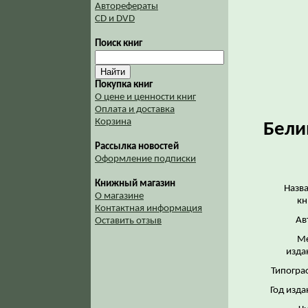
Авторефераты
CD и DVD
Поиск книг
Покупка книг
О цене и ценности книг
Оплата и доставка
Корзина
Бели
Рассылка новостей
Оформление подписки
Книжный магазин
Назв
О магазине
кн
Контактная информация
Ав
Оставить отзыв
Ме
изда
Типогра
Год изда