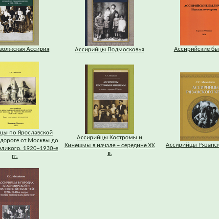
волжская Ассирия
Ассирийские бы
Ассирийцы Подмосковья
цы по Ярославской
Ассирийцы Костромы и
дороге от Москвы до
Ассирийцы Рязанск
Кинешмы в начале – середине XX
еликого. 1920–1930-е
в.
гг.