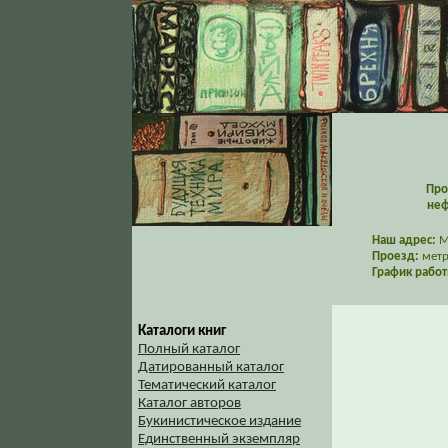
Про
неф
Наш адрес:
Мо
Проезд:
метр
График работ
Каталоги книг
Полный каталог
Датированный каталог
Тематический каталог
Каталог авторов
Букинистическое издание
Единственный экземпляр