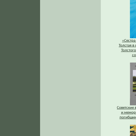
«Сестра 
Толстая в 
Толстого
со
Советские 
и мемор
погибшим