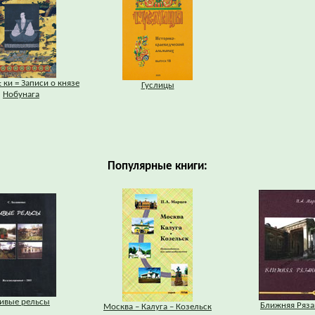
: ки = Записи о князе
Гуслицы
Нобунага
Популярные книги:
ивые рельсы
Ближняя Ряза
Москва – Калуга – Козельск