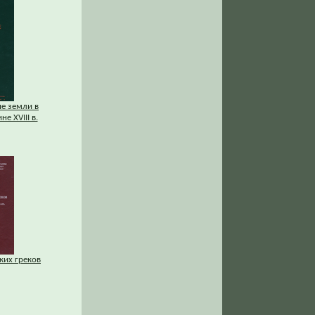
ие земли в
е XVIII в.
ких греков