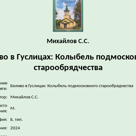
Михайлов С.С.
во в Гуслицах: Колыбель подмоско
старообрядчества
ание
Беливо в Гуслицах: Колыбель подмосковного старообрядчества
иги:
тор:
Михайлов С.С.
сто
М.
ния:
фия:
Б. тип.
ния:
2024