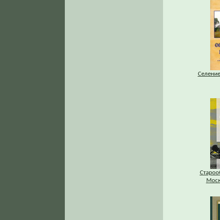
Селение
Староо
Моск