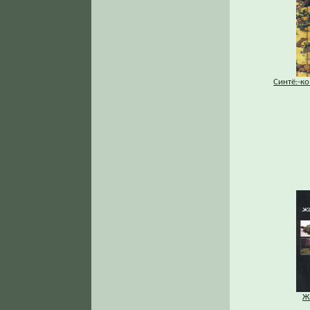
Синтё:-ко
Ж