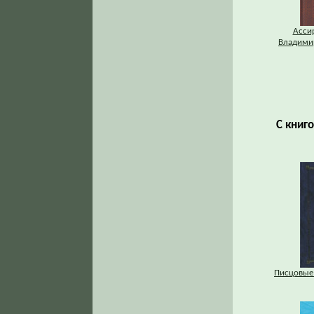
Асси
Владими
С книг
Писцовые