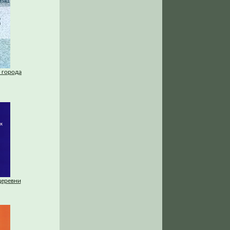
 города
деревни