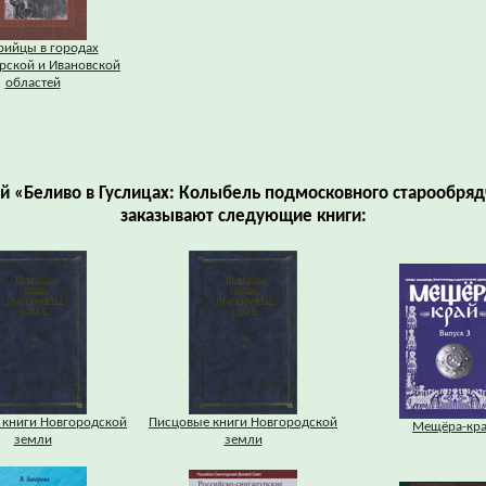
рийцы в городах
рской и Ивановской
областей
ой «Беливо в Гуслицах: Колыбель подмосковного старообряд
заказывают следующие книги:
 книги Новгородской
Писцовые книги Новгородской
Мещёра-кр
земли
земли