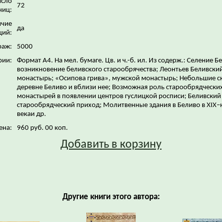
исло
72
ниц:
ичие
да
ций:
раж:
5000
рии:
Формат А4. На мел. бумаге. Цв. и ч.-б. ил. Из содерж.: Селение Б
возникновение беливского старообрячества; Леонтьев Беливски
монастырь; «Осипова грива», мужской монастырь; Небольшие с
деревне Беливо и вблизи нее; Возможная роль старообрядчески
монастырей в появлении центров гуслицкой росписи; Беливский
старообрядческий приход; Молитвенные здания в Беливо в ХIХ–
векаи др.
ена:
960 руб. 00 коп.
Добавить в корзину
Другие книги этого автора: