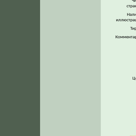
Ч
стра
Нал
иллюстра
Ти
Коммента
Ц