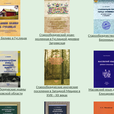
Старообрядческий храм-
Старообрядчество
 Беливо в Гуслицах
моленная в Гуслицкой деревне
Бронницы
Загряжская
Старообрядческие иноческие
брядческие храмы
Масовский язык 
поселения в Западной Мещере в
овской области
Елизарово
XVIII – XX веках