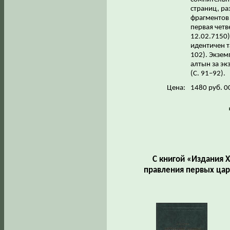
страниц, ра
фрагментов 
первая четве
12.02.7150)
идентичен т
102). Экзем
алтын за эк
(С. 91–92).
Цена:
1480 руб. 0
С книгой «Издания 
правления первых ца