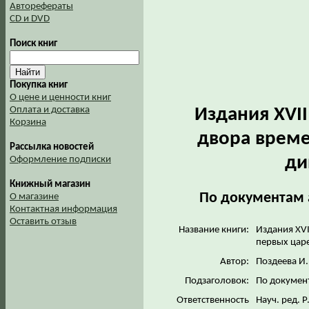
Авторефераты
CD и DVD
Поиск книг
Покупка книг
О цене и ценности книг
Издания XVII
Оплата и доставка
Корзина
двора време
Рассылка новостей
ди
Оформление подписки
Книжный магазин
По документам 
О магазине
Контактная информация
Оставить отзыв
Название книги:
Издания XVI
первых цар
Автор:
Поздеева И.
Подзаголовок:
По докумен
Ответственность
Науч. ред. Р