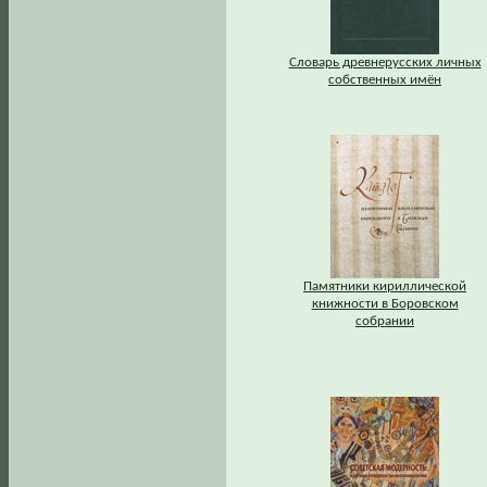
Словарь древнерусских личных
собственных имён
Памятники кириллической
книжности в Боровском
собрании