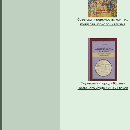
Советская модерность: критика
концепта неоколониализма
Служилый «город» Юрьев-
Польского уезда XVI–XVII веков