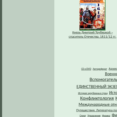
Князь Дмитрий Трубецкой –
спаситель Отечества. 1611/12 гг.
Архе
CD и DVD
Автореферат
Военн
Вспомогател
ЕДИНСТВЕННЫЙ ЭКЗ
Ист
История зарубежных стран
Конфликтология
Международные от
Путешествия. Литература по
Фи
Спорт
Управление
Физика