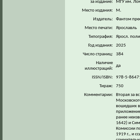
за издание:
МГУ им. Ло
Место издания:
М.
Издатель:
Фантом пре
Место печати:
Ярославль
Типография:
Яросл. поли
Год издания:
2025
Число страниц:
384
Наличие
да
иллюстраций:
ISSN/ISBN:
978-5-8647
Тираж:
750
Комментарии:
Вторая за 
Московского
вошедших в
приложение,
ранее неиз
1642) и Си
Комиссии по
1919 г., и 
сомнительн