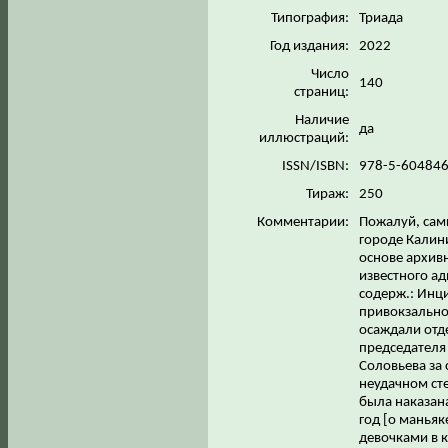
Типография:
Триада
Год издания:
2022
Число
140
страниц:
Наличие
да
иллюстраций:
ISSN/ISBN:
978-5-60484
Тираж:
250
Комментарии:
Пожалуй, сам
городе Калин
основе архив
известного ад
содерж.: Инци
привокзальной
осаждали отд
председателя
Соловьева за 
неудачном ст
была наказан
год [о манья
девочками в 