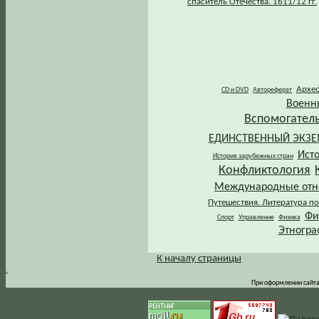
спаситель Отечества. 1611/12 гг.
Архе
CD и DVD
Автореферат
Военн
Вспомогател
ЕДИНСТВЕННЫЙ ЭКЗ
Ист
История зарубежных стран
Конфликтология
Международные от
Путешествия. Литература по
Фи
Спорт
Управление
Физика
Этногра
К началу страницы
.
При оформлении сайта