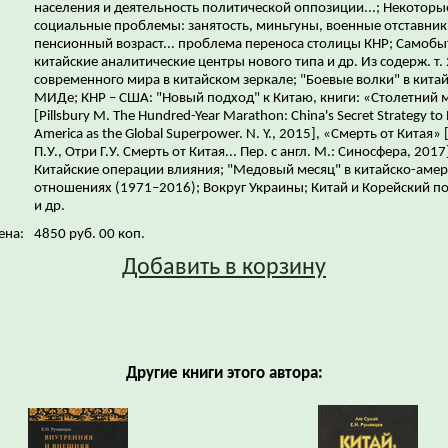
населения и деятельность политической оппозиции...; Некоторы
социальные проблемы: занятость, миньгуны, военные отставник
пенсионный возраст... проблема переноса столицы КНР; Самоб
китайские аналитические центры нового типа и др. Из содерж. т. 
современного мира в китайском зеркале; "Боевые волки" в кита
МИДе; КНР – США: "Новый подход" к Китаю, книги: «Столетний
[Pillsbury M. The Hundred-Year Marathon: China's Secret Strategy to
America as the Global Superpower. N. Y., 2015], «Смерть от Китая»
П.У., Отри Г.У. Смерть от Китая... Пер. с англ. М.: Синосфера, 2017
Китайские операции влияния; "Медовый месяц" в китайско-аме
отношениях (1971–2016); Вокруг Украины; Китай и Корейский п
и др.
ена:
4850 руб. 00 коп.
Добавить в корзину
Другие книги этого автора: