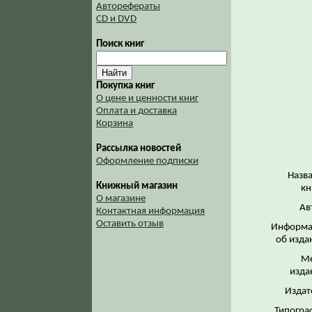
Авторефераты
CD и DVD
Поиск книг
Покупка книг
О цене и ценности книг
Оплата и доставка
Корзина
Рассылка новостей
Оформление подписки
Назв
Книжный магазин
кн
О магазине
Ав
Контактная информация
Оставить отзыв
Информа
об изда
Ме
изда
Издат
Типогра