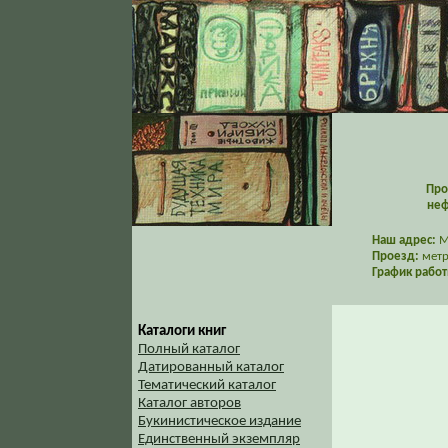
Про
неф
Наш адрес:
Мо
Проезд:
метр
График работ
Каталоги книг
Полный каталог
Датированный каталог
Тематический каталог
Каталог авторов
Букинистическое издание
Единственный экземпляр