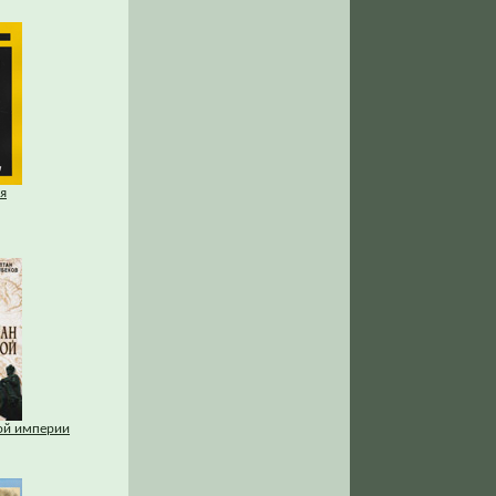
я
кой империи