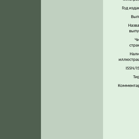
Год изда
Вып
Назв
выпу
Ч
стра
Нал
иллюстра
ISSN/I
Ти
Коммента