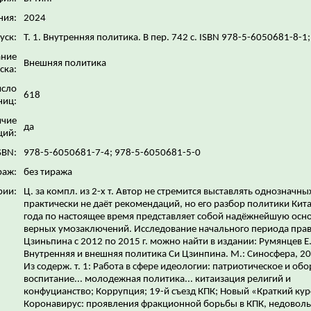
ния:
2024
уск:
Т. 1. Внутренняя политика. В пер. 742 с. ISBN 978-5-6050681-8-1;
ание
Внешняя политика
ска:
исло
618
ниц:
ичие
да
ций:
SBN:
978-5-6050681-7-4; 978-5-6050681-5-0
раж:
без тиража
рии:
Ц. за компл. из 2-х т. Автор не стремится выставлять однозначны
практически не даёт рекомендаций, но его разбор политики Кита
года по настоящее время представляет собой надёжнейшую осно
верных умозаключений. Исследование начального периода пра
Цзиньпина с 2012 по 2015 г. можно найти в издании: Румянцев Е
Внутренняя и внешняя политика Си Цзинпина. М.: Синосфера, 201
Из содерж. т. 1: Работа в сфере идеологии: патриотическое и об
воспитание... молодежная политика... китаизация религий и
конфуцианство; Коррупция; 19-й съезд КПК; Новый «Краткий кур
Коронавирус: проявления фракционной борьбы в КПК, недоволь