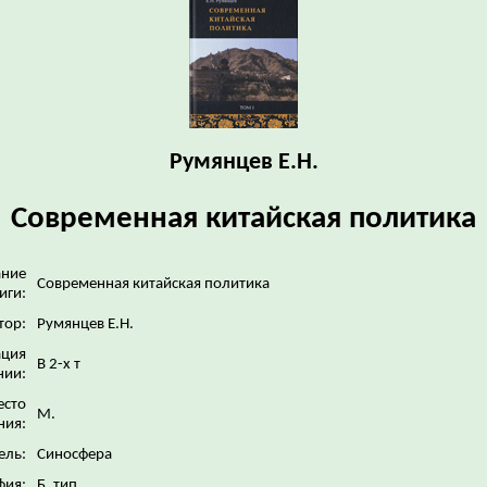
Румянцев Е.Н.
Современная китайская политика
ание
Современная китайская политика
иги:
тор:
Румянцев Е.Н.
ция
В 2-х т
нии:
сто
М.
ния:
ель:
Синосфера
фия:
Б. тип.