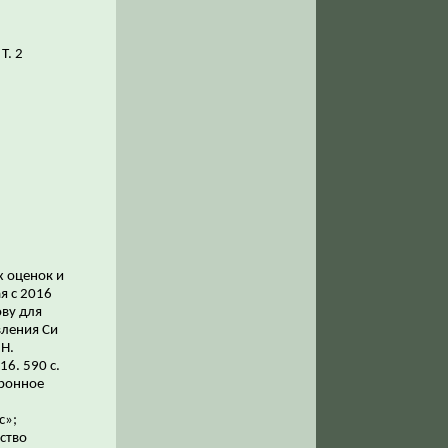
 Т. 2
х оценок и
я с 2016
ву для
вления Си
.Н.
6. 590 с.
оронное
с»;
ство