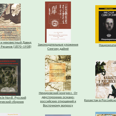
 и неизвестный Давид
Законодательные уложения
Нациократи
 Рязанов (1870–1938)
Сэнгоку даймё
Немировский конгресс. От
двусторонних османо-
cie Nordi. Русский
Казахстан в Российс
российских отношений к
ический сборник
Восточному вопросу