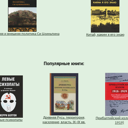
яя и внешняя политика Си Цзиньпина
Китай, каким я его знаю
Популярные книги:
Древняя Русь: территория,
Прибалтийский изл
вые психопаты
население, власть. IХ–IХ вв.
1919)