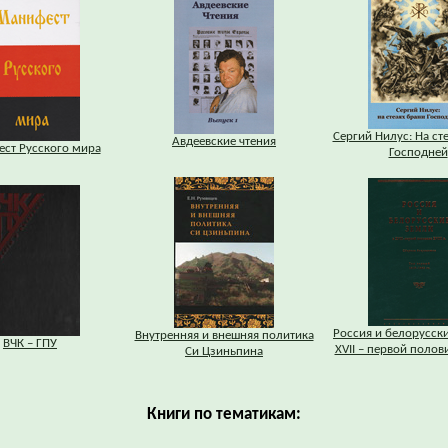
Сергий Нилус: На ст
Авдеевские чтения
ст Русского мира
Господней
Россия и белорусск
Внутренняя и внешняя политика
ВЧК – ГПУ
XVII – первой половин
Си Цзиньпина
Книги по тематикам: