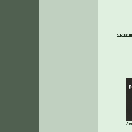
Внутренн
Ле