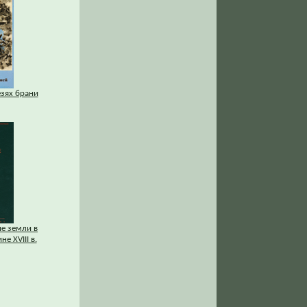
езях брани
ие земли в
е XVIII в.