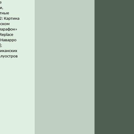
е
и,
ытные
2: Картина
йском
 марафон»
 Replace
 [Наварро
];
риканских
олуостров