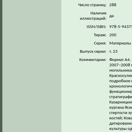
Число страниц:
288
Наличие
да
иллюстраций:
ISSN/ISBN:
978-5-9437
Тираж:
200
Серия:
Материалы с
Выпуск серии:
т. 23
Комментарии:
Формат А4. 
2007–2008 г
могильника
Красносулин
подробное 
хронологич
функциониро
стратиграфи
Казарницкий
кургана Яси
стертости з
костей; Ков
датировани
культуры од