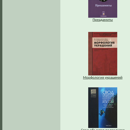
Преадамиты
Морфология украшений