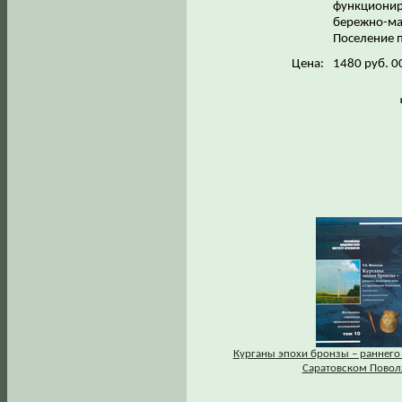
функционир
бережно-мае
Поселение п
Цена:
1480 руб. 0
Курганы эпохи бронзы – раннего 
Саратовском Повол