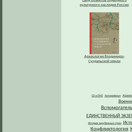
Свод объектов подводного
культурного наследия России
Археология Владимиро-
Суздальской земли
Архе
CD и DVD
Автореферат
Военн
Вспомогател
ЕДИНСТВЕННЫЙ ЭКЗ
Ист
История зарубежных стран
Конфликтология