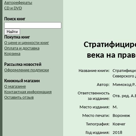
Авторефераты
CD и DVD
Поиск книг
Покупка книг
Стратифицир
О цене и ценности книг
Оплата и доставка
века на пра
Корзина
Рассылка новостей
Оформление подписки
Название книги:
Стратифици
Северского
Книжный магазин
Автор:
Мимоход Р.
О магазине
Контактная информация
Ответственность
Отв. ред. А
Оставить отзыв
за издание:
Место издания:
М.
Место печати:
Воронеж
Типография:
Ковчег
Год издания:
2018