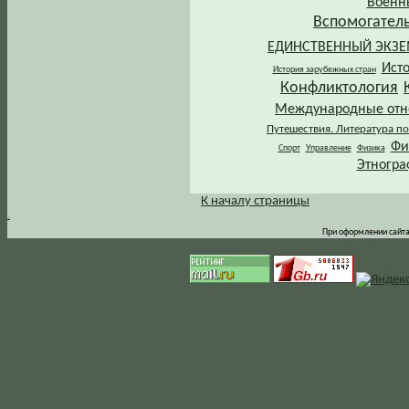
Военн
Вспомогател
ЕДИНСТВЕННЫЙ ЭКЗ
Ист
История зарубежных стран
Конфликтология
Международные от
Путешествия. Литература по
Фи
Спорт
Управление
Физика
Этногра
К началу страницы
.
При оформлении сайта