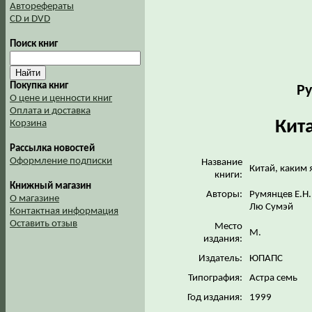
Авторефераты
CD и DVD
Поиск книг
Покупка книг
Ру
О цене и ценности книг
Оплата и доставка
Кит
Корзина
Рассылка новостей
Оформление подписки
Название
Китай, каким 
книги:
Книжный магазин
Авторы:
Румянцев Е.Н.
О магазине
Лю Сумэй
Контактная информация
Оставить отзыв
Место
М.
издания:
Издатель:
ЮПАПС
Типография:
Астра семь
Год издания:
1999