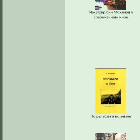
Махатхир бин Мохамад о
современном мире
По рельсам и по земле