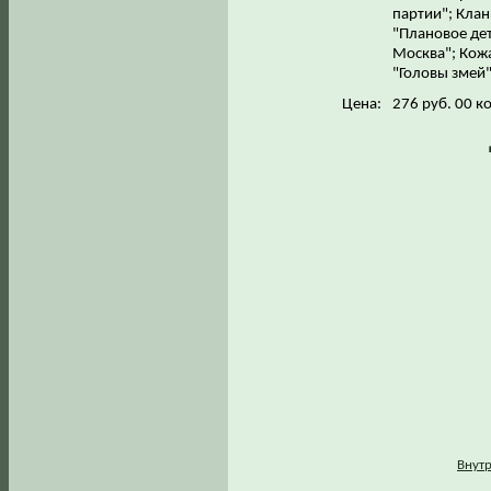
партии"; Клан
"Плановое де
Москва"; Кожа
"Головы змей"
Цена:
276 руб. 00 к
Внутр