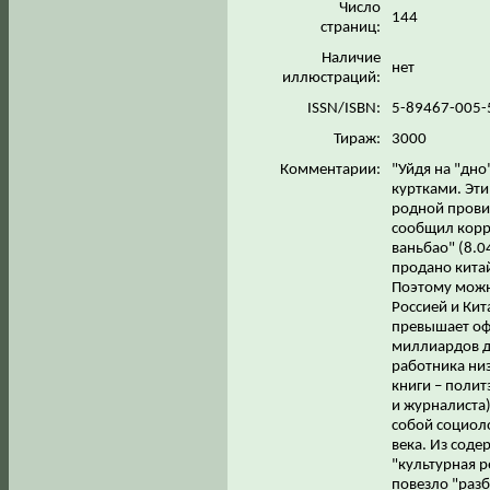
Число
144
страниц:
Наличие
нет
иллюстраций:
ISSN/ISBN:
5-89467-005
Тираж:
3000
Комментарии:
"Уйдя на "дно
куртками. Эти
родной прови
сообщил корр
ваньбао" (8.0
продано кита
Поэтому можн
Россией и Кит
превышает офи
миллиардов д
работника низ
книги – поли
и журналиста)
собой социол
века. Из сод
"культурная 
повезло "разб