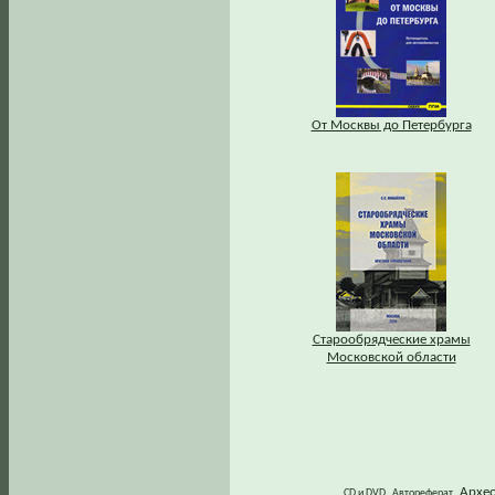
От Москвы до Петербурга
Старообрядческие храмы
Московской области
Архе
CD и DVD
Автореферат