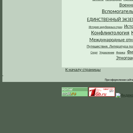
Военн
Вспомогател
ЕДИНСТВЕННЫЙ ЭКЗ
Ист
История зарубежных стран
Конфликтология
Международные от
Путешествия. Литература по
Фи
Спорт
Управление
Физика
Этногра
К началу страницы
.
При оформлении сайта