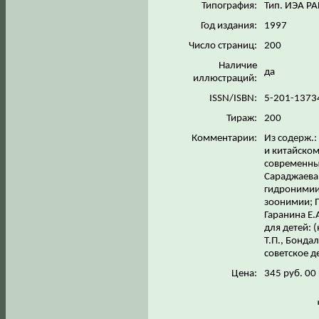
Типография:
Тип. ИЭА Р
Год издания:
1997
Число страниц:
200
Наличие
да
иллюстраций:
ISSN/ISBN:
5-201-1373
Тираж:
200
Комментарии:
Из содерж.:
и китайском
современны
Сараджаева 
гидронимии
зоонимии; П
Гаранина Е.
для детей: 
Т.П., Бонда
советское д
Цена:
345 руб. 00