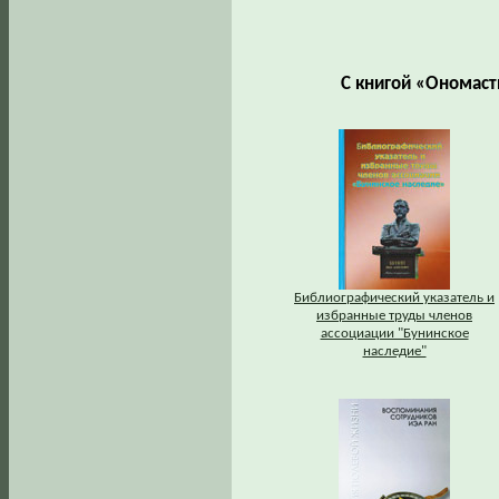
С книгой «Ономаст
Библиографический указатель и
избранные труды членов
ассоциации "Бунинское
наследие"