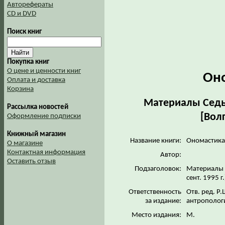
Авторефераты
CD и DVD
Поиск книг
Покупка книг
О цене и ценности книг
Он
Оплата и доставка
Корзина
Материалы Седь
Рассылка новостей
[Волг
Оформление подписки
Книжный магазин
Название книги:
Ономастика
О магазине
Контактная информация
Автор:
Оставить отзыв
Подзаголовок:
Материалы 
сент. 1995 г
Ответственность
Отв. ред. Р
за издание:
антропологи
Место издания:
М.