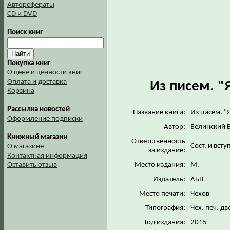
Авторефераты
CD и DVD
Поиск книг
Покупка книг
О цене и ценности книг
Оплата и доставка
Из писем. "
Корзина
Рассылка новостей
Название книги:
Из писем. "
Оформление подписки
Автор:
Белинский В
Книжный магазин
Ответственность
Сост. и всту
О магазине
за издание:
Контактная информация
Место издания:
М.
Оставить отзыв
Издатель:
АБВ
Место печати:
Чехов
Типография:
Чех. печ. д
Год издания:
2015