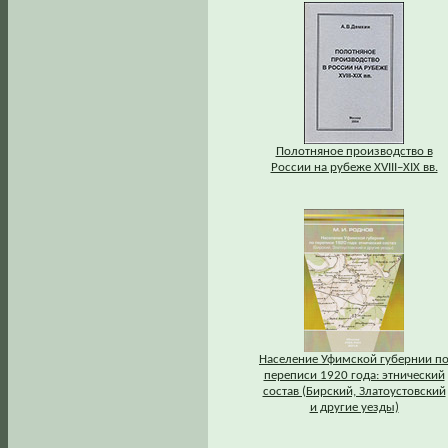
Полотняное производство в
России на рубеже XVIII–XIX вв.
Население Уфимской губернии п
переписи 1920 года: этнический
состав (Бирский, Златоустовский
и другие уезды)