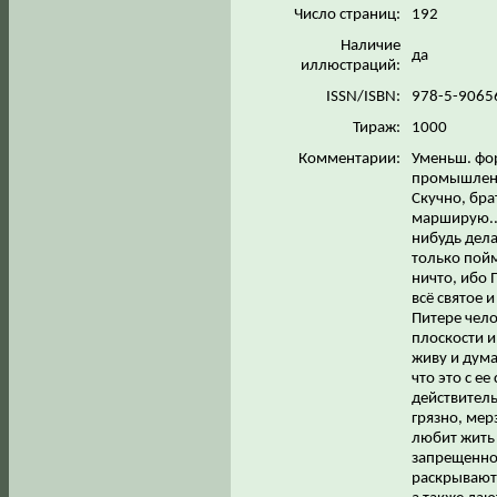
Число страниц:
192
Наличие
да
иллюстраций:
ISSN/ISBN:
978-5-9065
Тираж:
1000
Комментарии:
Уменьш. фор
промышленн
Скучно, брат
марширую...
нибудь дела
только пойм
ничто, ибо 
всё святое 
Питере чело
плоскости и
живу и дума
что это с е
действитель
грязно, мер
любит жить 
запрещенном
раскрывают 