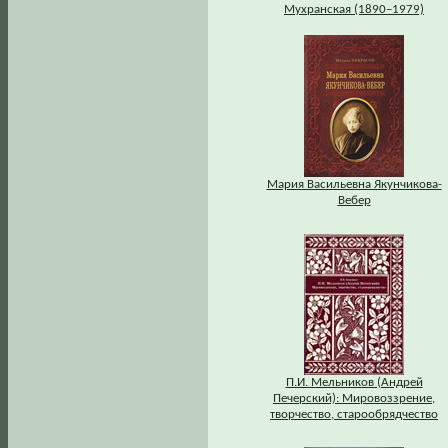
Мухранская (1890–1979)
Мария Васильевна Якунчикова-
Вебер
П.И. Мельников (Андрей
Печерский): Мировоззрение,
творчество, старообрядчество