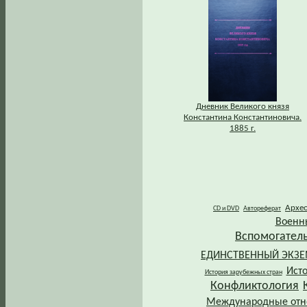
Дневник Великого князя
Константина Константиновича.
1885 г.
Архе
CD и DVD
Автореферат
Военн
Вспомогател
ЕДИНСТВЕННЫЙ ЭКЗ
Ист
История зарубежных стран
Конфликтология
Международные от