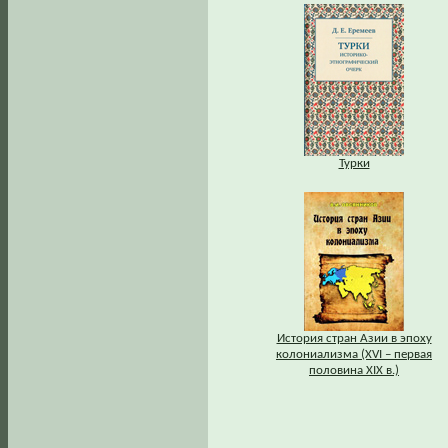
Турки
История стран Азии в эпоху
колониализма (XVI – первая
половина XIX в.)