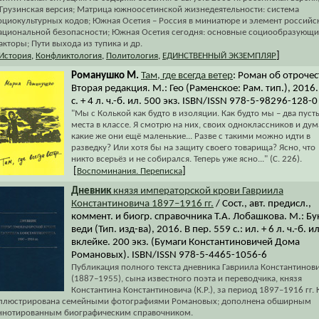
..Грузинская версия; Матрица южноосетинской жизнедеятельности: система
оциокультурных кодов; Южная Осетия – Россия в миниатюре и элемент российс
ациональной безопасности; Южная Осетия сегодня: основные социообразующи
акторы; Пути выхода из тупика и др.
]
История
,
Конфликтология
,
Политология
,
ЕДИНСТВЕННЫЙ ЭКЗЕМПЛЯР
Романушко М.
Там, где всегда ветер
: Роман об отрочес
Вторая редакция. М.: Гео (Раменское: Рам. тип.), 2016
с. + 4 л. ч.-б. ил. 500 экз. ISBN/ISSN 978-5-98296-128-0
"Мы с Колькой как будто в изоляции. Как будто мы – два пуст
места в классе. Я смотрю на них, своих одноклассников и дум
какие же они ещё маленькие... Разве с такими можно идти в
разведку? Или хотя бы на защиту своего товарища? Ясно, что
никто всерьёз и не собирался. Теперь уже ясно..." (С. 226).
[
]
Воспоминания. Переписка
Дневник
князя императорской крови Гавриила
Константиновича 1897–1916 гг.
/ Сост., авт. предисл.,
коммент. и биогр. справочника Т.А. Лобашкова. М.: Бу
веди (Тип. изд-ва), 2016. В пер. 559 с.: ил. + 6 л. ч.-б. ил
вклейке. 200 экз. (Бумаги Константиновичей Дома
Романовых). ISBN/ISSN 978-5-4465-1056-6
Публикация полного текста дневника Гавриила Константинов
(1887–1955), сына известного поэта и переводчика, князя
Константина Константиновича (К.Р.), за период 1897–1916 гг. 
ллюстрирована семейными фотографиями Романовых; дополнена обширным
ннотированным биографическим справочником.