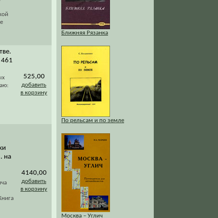
кой
е
Ближняя Рязанка
тве.
. 461
525,00
ых
добавить
аю:
в корзину
По рельсам и по земле
ки
. на
4140,00
добавить
ича
в корзину
Книга
Москва – Углич