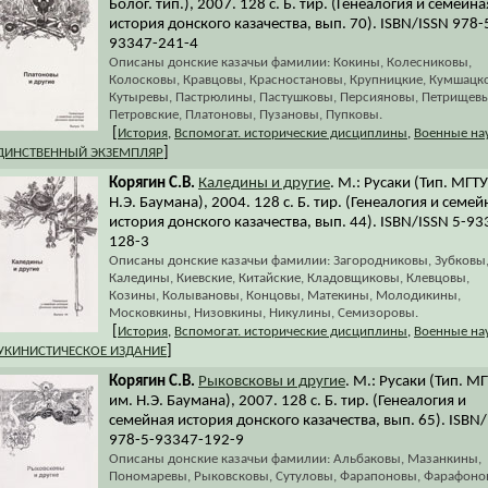
Болог. тип.), 2007. 128 с. Б. тир. (Генеалогия и семейна
история донского казачества, вып. 70). ISBN/ISSN 978-
93347-241-4
Описаны донские казачьи фамилии: Кокины, Колесниковы,
Колосковы, Кравцовы, Красностановы, Крупницкие, Кумшацк
Кутыревы, Пастрюлины, Пастушковы, Персияновы, Петрищевы
Петровские, Платоновы, Пузановы, Пупковы.
[
История
,
Вспомогат. исторические дисциплины
,
Военные на
]
ДИНСТВЕННЫЙ ЭКЗЕМПЛЯР
Корягин С.В.
Каледины и другие
. М.: Русаки (Тип. МГТУ
Н.Э. Баумана), 2004. 128 с. Б. тир. (Генеалогия и семей
история донского казачества, вып. 44). ISBN/ISSN 5-93
128-3
Описаны донские казачьи фамилии: Загородниковы, Зубковы
Каледины, Киевские, Китайские, Кладовщиковы, Клевцовы,
Козины, Колывановы, Концовы, Матекины, Молодикины,
Московкины, Низовкины, Никулины, Семизоровы.
[
История
,
Вспомогат. исторические дисциплины
,
Военные на
]
УКИНИСТИЧЕСКОЕ ИЗДАНИЕ
Корягин С.В.
Рыковсковы и другие
. М.: Русаки (Тип. М
им. Н.Э. Баумана), 2007. 128 с. Б. тир. (Генеалогия и
семейная история донского казачества, вып. 65). ISBN
978-5-93347-192-9
Описаны донские казачьи фамилии: Альбаковы, Мазанкины,
Пономаревы, Рыковсковы, Сутуловы, Фарапоновы, Фарафоно