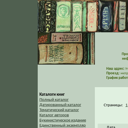
Про
неф
Наш адрес:
Мо
Проезд:
метр
График работ
Каталоги книг
Полный каталог
Датированный каталог
Страницы:
1
Тематический каталог
Каталог авторов
Букинистическое издание
Единственный экземпляр
Дата