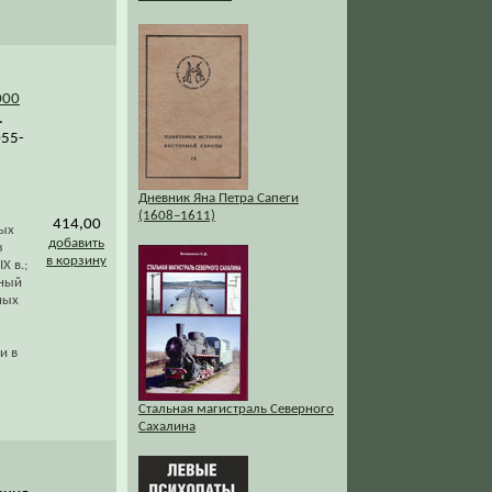
000
.
055-
Дневник Яна Петра Сапеги
(1608–1611)
414,00
ных
добавить
з
в корзину
X в.;
ьный
ных
и в
Стальная магистраль Северного
Сахалина