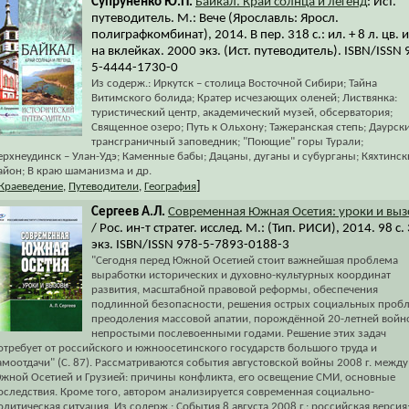
Супруненко Ю.П.
Байкал. Край солнца и легенд
: Ист.
путеводитель. М.: Вече (Ярославль: Яросл.
полиграфкомбинат), 2014. В пер. 318 с.: ил. + 8 л. цв. и
на вклейках. 2000 экз. (Ист. путеводитель). ISBN/ISSN 
5-4444-1730-0
Из содерж.: Иркутск – столица Восточной Сибири; Тайна
Витимского болида; Кратер исчезающих оленей; Листвянка:
туристический центр, академический музей, обсерватория;
Священное озеро; Путь к Ольхону; Тажеранская степь; Даурск
трансграничный заповедник; "Поющие" горы Турали;
ерхнеудинск – Улан-Удэ; Каменные бабы; Дацаны, дуганы и субурганы; Кяхтинск
айон; В краю шаманизма и др.
]
Краеведение
,
Путеводители
,
География
Сергеев А.Л.
Современная Южная Осетия: уроки и вы
/ Рос. ин-т стратег. исслед. М.: (Тип. РИСИ), 2014. 98 с.
экз. ISBN/ISSN 978-5-7893-0188-3
"Сегодня перед Южной Осетией стоит важнейшая проблема
выработки исторических и духовно-культурных координат
развития, масштабной правовой реформы, обеспечения
подлинной безопасности, решения острых социальных проб
преодоления массовой апатии, порождённой 20-летней войн
непростыми послевоенными годами. Решение этих задач
отребует от российского и южноосетинского государств большого труда и
амоотдачи" (С. 87). Рассматриваются события августовской войны 2008 г. между
жной Осетией и Грузией: причины конфликта, его освещение СМИ, основные
оследствия. Кроме того, автором анализируется современная социально-
олитическая ситуация. Из содерж.: События 8 августа 2008 г.: российская версия