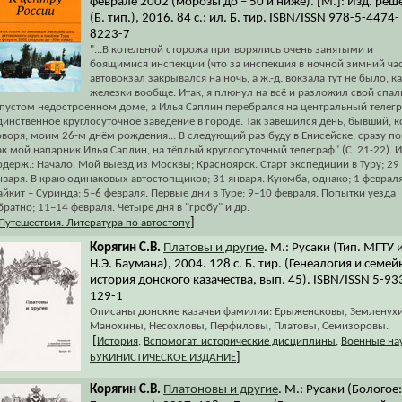
феврале 2002 (морозы до – 50 и ниже). [М.]: Изд. реш
(Б. тип.), 2016. 84 с.: ил. Б. тир. ISBN/ISSN 978-5-4474-
8223-7
"...В котельной сторожа притворялись очень занятыми и
боящимися инспекции (что за инспекция в ночной зимний час
автовокзал закрывался на ночь, а ж.-д. вокзала тут не было, ка
железки вообще. Итак, я плюнул на всё и разложил свой спал
 пустом недостроенном доме, а Илья Саплин перебрался на центральный телегр
динственное круглосуточное заведение в городе. Так завешился день, бывший, к
оворя, моим 26-м днём рождения... В следующий раз буду в Енисейске, сразу по
ак мой напарник Илья Саплин, на тёплый круглосуточный телеграф" (С. 21-22). 
одерж.: Начало. Мой выезд из Москвы; Красноярск. Старт экспедиции в Туру; 29
нваря. В краю одинаковых автостопщиков; 31 января. Куюмба, однако; 1 февраля
айкит – Суринда; 5–6 февраля. Первые дни в Туре; 9–10 февраля. Попытки уезда
братно; 11–14 февраля. Четыре дня в "гробу" и др.
]
Путешествия. Литература по автостопу
Корягин С.В.
Платовы и другие
. М.: Русаки (Тип. МГТУ 
Н.Э. Баумана), 2004. 128 с. Б. тир. (Генеалогия и семей
история донского казачества, вып. 45). ISBN/ISSN 5-93
129-1
Описаны донские казачьи фамилии: Ерыженсковы, Земленух
Манохины, Несохловы, Перфиловы, Платовы, Семизоровы.
[
История
,
Вспомогат. исторические дисциплины
,
Военные на
]
БУКИНИСТИЧЕСКОЕ ИЗДАНИЕ
Корягин С.В.
Платоновы и другие
. М.: Русаки (Бологое: