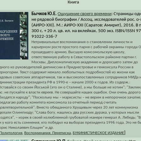
Книга
Бычков Ю.Е.
Ощущение своего времени
: Страницы од
не рядовой биографии / Ассоц. исследователей рос. о-
(АИРО-XXI). М.: АИРО-XXI (Саратов: Амирит), 2016. В 
300 с. + 20 л. цв. ил. на вклейках. 500 экз. ISBN/ISSN 9
91022-336-7
Нетривиальные воспоминания о становлении личности и
карьерном росте простого парня с рабочей окраины города О
прошедшего армию, Высшую комсомольскую школу,
ответственную работу в Севастопольском райкоме партии г.
Москвы, Дипломатическую академию и доросшего затем до
дного из руководителей дипмиссии в Приднестровье и генконсула России в
ерногории. Текст содержит немало любопытных подробностей из жизни как
ядовых советских аппаратчиков, так и высокопоставленных сотрудников МИДа 
дминистрации президента РФ в 1990-е – начале 2000-х годов. Из содерж.:
Оставайся со своим Йоськой (это он о Сталине), а мы больше не хотим"; "Заклин
ас: не пускайте к власти евреев. Не совершайте наших ошибок. Они очень дорого
бходятся народу"; "Поскольку мы – марксисты – не верим в непорочное зачатие
редлагаю работу комитета комсомола за отчетный период считать
довлетворительной"; Вместо обещанного Хрущевым через 20 лет коммунизма
делали Олимпиаду; "Слава богу, нашлись два русских дурака, у которых мысли
ходятся", – изрек в своей излюбленной грубоватой манере генерал А. Лебедь; "
и у кого есть сомнения, кто победил на выборах президента 1996 года. Это не 
орис Николаевич Ельцин" и др.
]
Политология
,
Воспоминания. Переписка
,
БУКИНИСТИЧЕСКОЕ ИЗДАНИЕ