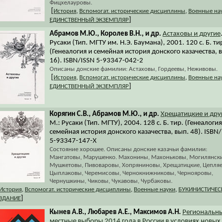
Фицхелауровы.
[
История
,
Вспомогат. исторические дисциплины
,
Военные на
]
ЕДИНСТВЕННЫЙ ЭКЗЕМПЛЯР
Абрамов М.Ю., Королев В.Н., и др.
Астаховы и другие
Русаки (Тип. МГТУ им. Н.Э. Баумана), 2001. 120 с. Б. ти
(Генеалогия и семейная история донского казачества, 
16). ISBN/ISSN 5-93347-042-2
Описаны донские фамилии: Астаховы, Гордеевы, Неживовы.
[
История
,
Вспомогат. исторические дисциплины
,
Военные на
]
ЕДИНСТВЕННЫЙ ЭКЗЕМПЛЯР
Корягин С.В., Абрамов М.Ю., и др.
Хрещатицкие и дру
М.: Русаки (Тип. МГТУ), 2004. 128 с. Б. тир. (Генеалогия
семейная история донского казачества, вып. 48). ISBN
5-93347-147-X
Состояние хорошее. Описаны донские казачьи фамилии:
Мангатовы, Марушенко. Махонины, Махоньковы, Могилянски
Мушкетовы, Пивоваровы, Хопряниновы, Хрещатицкие, Цепля
Цыплаковы, Черемисовы, Чернокнижниковы, Чернояровы,
Чернушкины, Чиковы, Чукавовы, Чурбаковы.
История
,
Вспомогат. исторические дисциплины
,
Военные науки
,
БУКИНИСТИЧЕС
]
ЗДАНИЕ
Кынев А.В., Любарев А.Е., Максимов А.Н.
Региональн
местные выборы 2014 года в России в условиях новых