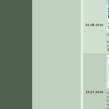
01.08.2016
В
р
[
29.07.2016
п
с
Ю
п
п