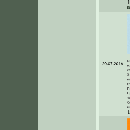
[
Е
м
20.07.2016
н
с
Э
в
г
П
П
4
С
н
[