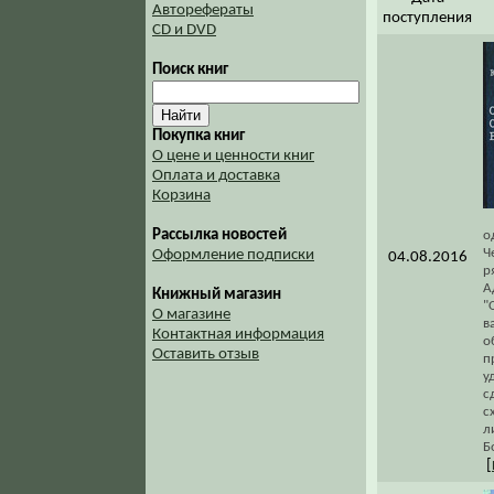
Авторефераты
поступления
CD и DVD
Поиск книг
Покупка книг
О цене и ценности книг
Оплата и доставка
Корзина
Рассылка новостей
о
Ч
Оформление подписки
04.08.2016
р
А
Книжный магазин
"
О магазине
в
Контактная информация
о
Оставить отзыв
п
у
с
с
л
Б
[