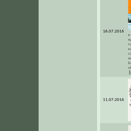
16.07.2016
в
е
г
к
с
я
Б
о
[
11.07.2016