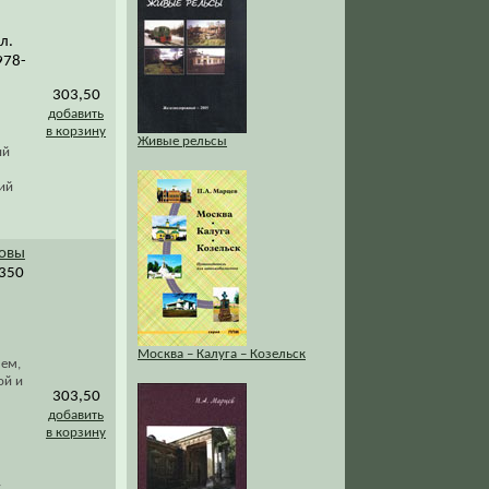
л.
978-
303,50
добавить
в корзину
Живые рельсы
ий
ий
зовы
 350
Москва – Калуга – Козельск
лем,
ой и
303,50
добавить
в корзину
;