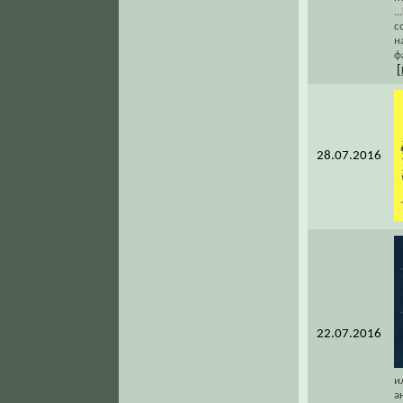
.
с
н
ф
[
28.07.2016
22.07.2016
и
а