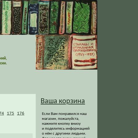
ний,
сии.
Ваша корзина
74
175
176
Если Вам понравился наш
магазин, пожалуйста,
нажмите кнопку внизу
и поделитесь информацией
о нём с другими людьми.