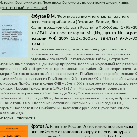
История
,
Воспоминания. Переписка
,
Вспомогат. исторические дисциплины
,
]
ДИНСТВЕННЫЙ ЭКЗЕМПЛЯР
Кабузан В.М.
Формирование многонационального
населения прибалтики (Эстонии, Латвии, Литвы,
Калиниградской области России) в XIX–XX вв. (1795–2
гг.)
/ РАН. Ин-т рос. истории. М.: (Изд. центр. Ин-та рос
истории РАН), 2009. 152 с. 300 экз. ISBN/ISSN 978-5-8
0204-1
На материале ревизий, переписей и текущей статистики
освещаются изменения в национальном составе региона и
отдельных его частей. Статистические таблицы отражают
играционные процессы, динамику прироста населения и удельный вес различ
ациональностей в общем числе проживавших на прибалтийских территориях. И
одерж.: Сословно-классовый состав населения Прибалтики в первой половине XI
тнический состав населения Прибалтики в XIX – начале XX в.; Численный и удел
ес народов Прибалтики в конце XVIII – 80-е гг. XX в. в современных государствен
раницах; Народы Прибалтики в 1795–1917 гг.; Миграционные процессы в
рибалтийском регионе в 20 – 30-е годы XX в.; Этнический состав населения
рибалтики 20 – 30-е годы XX в.; Численность и удельный вес народов Прибалтик
0 – 80-е годы XX в.; Население Восточной Пруссии в 20 – 80-е годы XX в.;
овременное состояние Прибалтики. Положение русского и русскоязычного
аселения и др.
]
История
,
Этнография
Кротов А.
К центру России
: Автостопом по зимникам
Эвенкийского автономного округа в посёлок Тура в