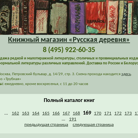
Книжный магазин «Русская деревня»
8 (495) 922-60-35
дажа редкой и малотиражной литературы, столичных и провинциальных изда
ормальной литературы различных направлений. Доставка по России и Белорус
сква, Петровский бульвар, д. 14/29, стр. 3. Схема прохода находится
здесь
.
о «Трубная»
ы:
ежедневно, кроме воскресенья, с 11 до 20 часов
Полный каталог книг
169
...
162
163
164
165
166
167
168
170
171
172
173
1
...
191
предыдущая страница
следующая страница