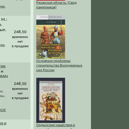
Рязанская область: [Свод
уки
,
памятников]
. М.:
р.
вып.
248,50
временно
нет
уки
,
в продаже
Основные проблемы
строительства Вооруженных
гие
.
сил России
 и
/ISSN
248,50
временно
е,
нет
евы,
в продаже
КОЕ
ые и
Ордынские нашествия в