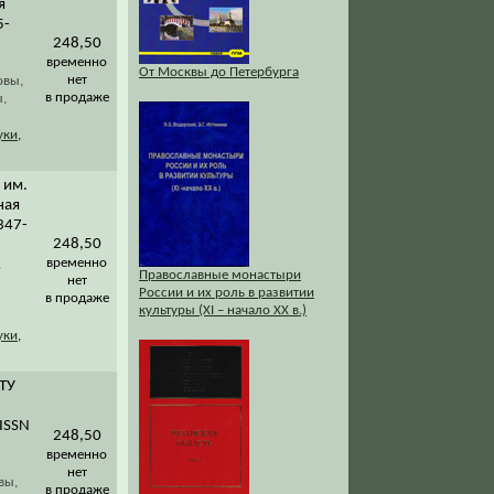
я
5-
248,50
временно
От Москвы до Петербурга
нет
овы,
в продаже
,
уки
,
 им.
ная
347-
248,50
временно
,
Православные монастыри
нет
России и их роль в развитии
в продаже
культуры (XI – начало XX в.)
уки
,
ГТУ
/ISSN
248,50
временно
нет
вы,
в продаже