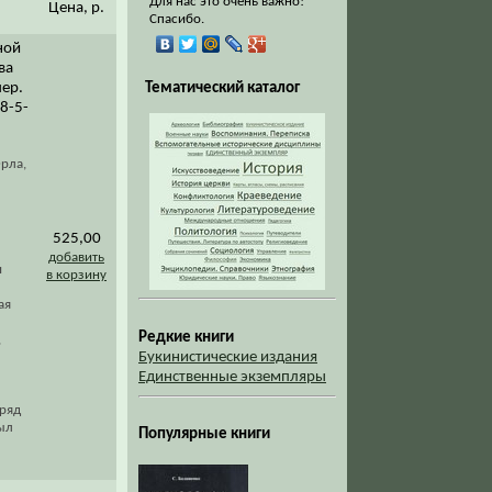
Для нас это очень важно!
Цена, р.
Спасибо.
ной
ва
пер.
Тематический каталог
78-5-
рла,
525,00
добавить
и
в корзину
ая
Редкие книги
,
Букинистические издания
Единственные экземпляры
Вряд
был
Популярные книги