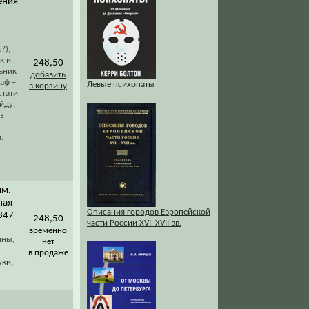
ения
?),
к и
248,50
ьник
добавить
аф –
Левые психопаты
в корзину
стати
йду,
Из
.
им.
ная
Описания городов Европейской
347-
248,50
части России XVI–XVII вв.
временно
ины,
нет
в продаже
уки
,