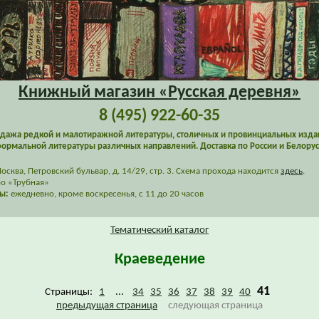
Книжный магазин «Русская деревня»
8 (495) 922-60-35
дажа редкой и малотиражной литературы, столичных и провинциальных изда
ормальной литературы различных направлений. Доставка по России и Белорус
сква, Петровский бульвар, д. 14/29, стр. 3. Схема прохода находится
здесь
.
о «Трубная»
ы:
ежедневно, кроме воскресенья, с 11 до 20 часов
Тематический каталог
Краеведение
41
Страницы:
1
...
34
35
36
37
38
39
40
предыдущая страница
следующая страница