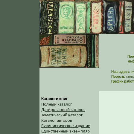
Про
неф
Наш адрес:
Мо
Проезд:
метр
График работ
Каталоги книг
Полный каталог
Датированный каталог
Тематический каталог
Каталог авторов
Букинистическое издание
Единственный экземпляр