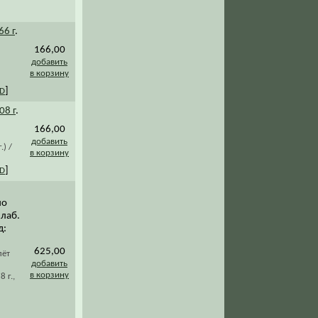
66 г
.
166,00
добавить
в корзину
]
VD
08 г
.
166,00
добавить
) /
в корзину
]
VD
по
 лаб.
д:
625,00
лёт
добавить
в корзину
 г.,