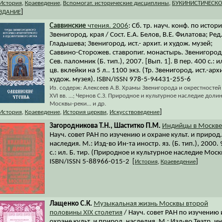
История
,
Краеведение
,
Вспомогат. исторические дисциплины
,
БУКИНИСТИЧЕСКО
]
ЗДАНИЕ
Саввинские
чтения. 2006
: Сб. тр. науч. конф. по истор
Звенигород. края / Сост. Е.А. Белов, В.Е. Филатова; Ред.
Гладышева; Звенигород. ист.- архит. и худож. музей;
Саввино-Сторожев. ставропиг. монастырь. Звенигород;
Сев. паломник (Б. тип.), 2007. [Вып. 1]. В пер. 400 с.: ил
цв. вклейки на 5 л.. 1100 экз. (Тр. Звенигород. ист.-архи
худож. музея). ISBN/ISSN 978-5-94431-255-6
Из. содерж: Алексеев А.В. Храмы Звенигорода и окрестностей 
XVI вв. ...; Чернов С.З. Природное и культурное наследие доли
Москвы-реки... и др.
]
История
,
Краеведение
,
История церкви
,
Искусствоведение
Загородникова Т.Н., Шаститко П.М.
Индийцы в Москве
Науч. совет РАН по изучению и охране культ. и природ.
наследия. М.: Изд-во Ин-та иностр. яз. (Б. тип.), 2000. 
с.: ил. Б. тир. (Природное и культурное наследие Моск
ISBN/ISSN 5-88966-015-2 [
]
История
,
Краеведение
Лащенко С.К.
Музыкальная жизнь Москвы второй
половины XIX столетия
/ Науч. совет РАН по изучению 
охране культ. и природ. наследия. М.: Изд-во Театр. ин