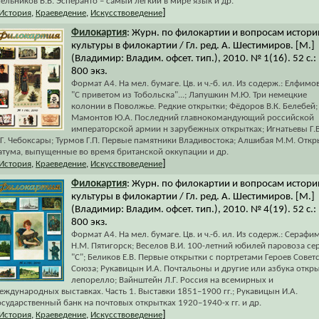
ельников В.В. Эсперанто – самый лёгкий в мире язык и др.
]
История
,
Краеведение
,
Искусствоведение
Филокартия
: Журн. по филокартии и вопросам истори
культуры в филокартии / Гл. ред. А. Шестимиров. [М.]
(Владимир: Владим. офсет. тип.), 2010. № 1(16). 52 с.:
800 экз.
Формат А4. На мел. бумаге. Цв. и ч.-б. ил. Из содерж.: Елфимов
"С приветом из Тобольска"...; Лапушкин М.Ю. Три немецкие
колонии в Поволжье. Редкие открытки; Фёдоров В.К. Белебей;
Мамонтов Ю.А. Последний главнокомандующий российской
императорской армии н зарубежных открытках; Игнатьевы Г.В
.Г. Чебоксары; Турмов Г.П. Первые памятники Владивостока; Алшибая М.М. Откр
атума, выпущенные во время британской оккупации и др.
]
История
,
Краеведение
,
Искусствоведение
Филокартия
: Журн. по филокартии и вопросам истори
культуры в филокартии / Гл. ред. А. Шестимиров. [М.]
(Владимир: Владим. офсет. тип.), 2010. № 4(19). 52 с.:
800 экз.
Формат А4. На мел. бумаге. Цв. и ч.-б. ил. Из содерж.: Серафи
Н.М. Пятигорск; Веселов В.И. 100-летний юбилей паровоза се
"С"; Беликов Е.В. Первые открытки с портретами Героев Совет
Союза; Рукавицын И.А. Почтальоны и другие или азбука откр
лепорелло; Вайнштейн Л.Г. Россия на всемирных и
еждународных выставках. Часть 1. Выставки 1851–1900 гг.; Рукавицын И.А.
осударственный банк на почтовых открытках 1920–1940-х гг. и др.
]
История
,
Краеведение
,
Искусствоведение