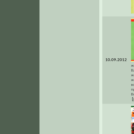
10.09.2012
ж
В
ж
ж
в
п
В
[