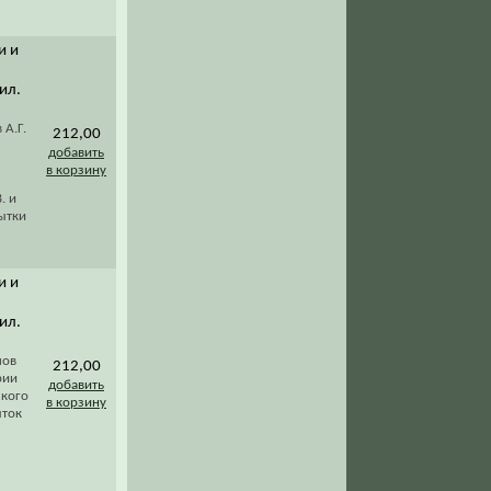
и и
 ил.
 А.Г.
212,00
добавить
в корзину
. и
ытки
и и
 ил.
мов
212,00
рии
добавить
ского
в корзину
ыток