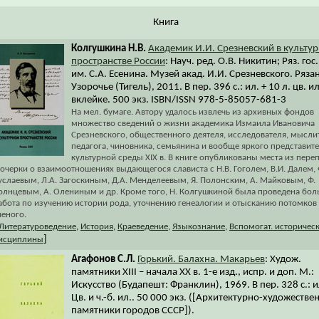
Книга
Колгушкина Н.В.
Академик И.И. Срезневский в культу
пространстве России
: Науч. ред. О.В. Никитин; Ряз. гос.
им. С.А. Есенина. Музей акад. И.И. Срезневского. Ряза
Узорочье (Тигель), 2011. В пер. 396 с.: ил. + 10 л. цв. ил
вклейке. 500 экз. ISBN/ISSN 978-5-85057-681-3
На мел. бумаге. Автору удалось извлечь из архивных фондов
множество сведений о жизни академика Измаила Ивановича
Срезневского, общественного деятеля, исследователя, мысли
педагога, чиновника, семьянина и вообще яркого представит
культурной среды XIX в. В книге опубликованы места из пере
 очерки о взаимоотношениях выдающегося слависта с Н.В. Гоголем, В.И. Далем, 
услаевым, Л.А. Загоскиным, Д.А. Менделеевым, Я. Полонским, А. Майковым, Ф.
олнцевым, А. Олениным и др. Кроме того, Н. Колгушкиной была проведена бол
абота по изучению истории рода, уточнению генеалогии и отысканию потомков
ченого.
Литературоведение
,
История
,
Краеведение
,
Языкознание
,
Вспомогат. историчес
]
исциплины
Агафонов С.Л.
Горький. Балахна. Макарьев
: Худож.
памятники XIII – начала XX в. 1-е изд., испр. и доп. М.:
Искусство (Будапешт: Франклин), 1969. В пер. 328 с.: и
Цв. и ч.-б. ил.. 50 000 экз. ([Архитектурно-художеств
памятники городов СССР]).