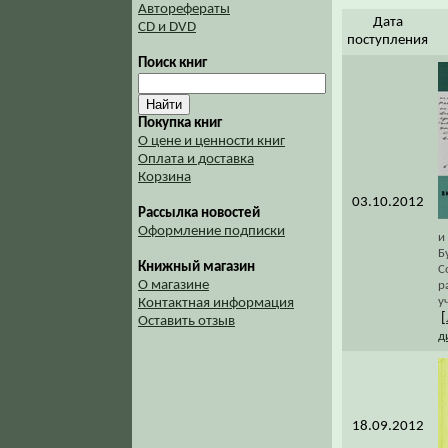
Авторефераты
Дата
CD и DVD
поступления
Поиск книг
Покупка книг
О цене и ценности книг
Оплата и доставка
Корзина
03.10.2012
Рассылка новостей
Оформление подписки
и
Б
Книжный магазин
С
О магазине
р
у
Контактная информация
[
Оставить отзыв
д
18.09.2012