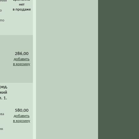
ений
нет
в продаже
о
 по
286,00
добавить
в корзину
ред.
ский
. 1.
580,00
ова
добавить
в корзину
ик