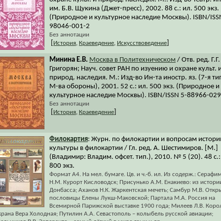
им. Б.В. Щукина (Джет-пресс), 2002. 88 с.: ил. 500 экз.
(Природное и культурное наследие Москвы). ISBN/ISS
98046-001-2
Без аннотации
[
]
История
,
Краеведение
,
Искусствоведение
Минина Е.В.
Москва в Политехническом
/ Отв. ред. Г.Г.
Григорян; Науч. совет РАН по изуению и охране культ. 
природ. наследия. М.: Изд-во Ин-та иностр. яз. (7-я ти
М-ва обороны), 2001. 52 с.: ил. 500 экз. (Природное и
культурное наследие Москвы). ISBN/ISSN 5-88966-029
Без аннотации
[
]
История
,
Краеведение
Филокартия
: Журн. по филокартии и вопросам истори
культуры в филокартии / Гл. ред. А. Шестимиров. [М.]
(Владимир: Владим. офсет. тип.), 2010. № 5 (20). 48 с.:
800 экз.
Формат А4. На мел. бумаге. Цв. и ч.-б. ил. Из содерж.: Серафи
Н.М. Курорт Кисловодск; Присунько А.М. Енакиево: из истори
Донбасса; Аханов Н.К. Жаркентская мечеть; Самбур М.В. Откр
пословицы Елены Лукш-Маковской; Партала М.А. Россия на
Всемирной Парижской выставке 1900 года; Милеев Л.В. Коро
крана Вера Холодная; Путилин А.А. Севастополь – колыбель русской авиации;