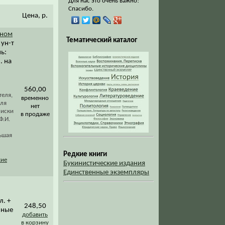
Для нас это очень важно!
Спасибо.
Цена, р.
рном
Тематический каталог
 ун-т
нь:
. на
560,00
теля,
временно
еля
нет
писки
в продаже
Ф.И.
ьшая
Редкие книги
кие
Букинистические издания
Единственные экземпляры
л. +
248,50
енные
добавить
в корзину