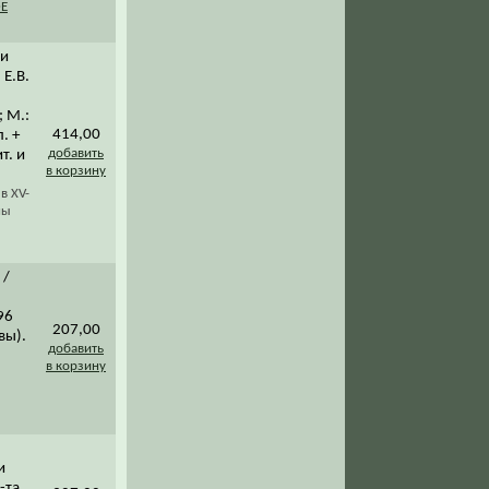
Е
ии
 Е.В.
 М.:
414,00
. +
добавить
т. и
в корзину
в XV-
ны
/
96
207,00
вы).
добавить
в корзину
и
-та