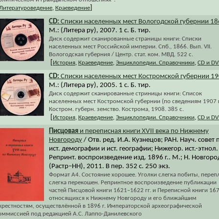
]
Литературоведение
,
Краеведение
CD:
Списки населенных мест Вологодской губернии 18
М.: (Литера ру), 2007. 1 с. Б. тир.
Диск содержит сканированные страницы книги: Списки
населенных мест Российской империи. Спб., 1866. Вып. VII.
Вологодская губерния / Центр. стат. ком. МВД. 522 с.
[
История
,
Краеведение
,
Энциклопедии. Справочники
,
CD и D
CD:
Списки населенных мест Костромской губернии 19
М.: (Литера ру), 2005. 1 с. Б. тир.
Диск содержит сканированные стриницы книги: Список
населенных мест Костромской губернии (по сведениям 1907 г.
Костром. губерн. земство. Кострома, 1908. 385 с.
[
История
,
Краеведение
,
Энциклопедии. Справочники
,
CD и D
Писцовая
и переписная книги XVII века по Нижнему
Новгороду
/ Отв. ред. И.А. Кузнецов; РАН. Науч. совет 
ист. демографии и ист. географии; Нижегор. ист.-этнол.
Репринт. воспроизведение изд. 1896 г.. М.; Н. Новгоро
(Растр–НН), 2011. В пер. 352 с. 250 экз.
Формат А4. Состояние хорошее. Уголки слегка побиты, переп
слегка перекошен. Репринтное воспроизведение публикации
частей Писцовой книги 1621–1622 гг. и Переписной книги 1678
относящихся к Нижнему Новгороду и его ближайшим
крестностям, осуществлённой в 1896 г. Императорской археографической
оммиссией под редакцией А.С. Лаппо-Данилевского