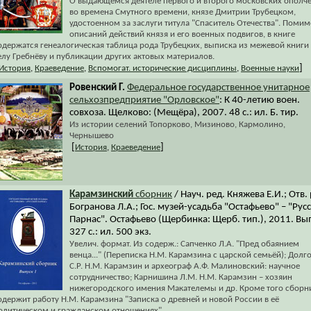
О выдающемся деятеле первого и второго московских ополч
во времена Смутного времени, князе Дмитрии Трубецком,
удостоенном за заслуги титула "Спаситель Отечества". Помим
описаний действий князя и его военных подвигов, в книге
одержатся генеалогическая таблица рода Трубецких, выписка из межевой книги
елу Гребнёву и публикации других актовых материалов.
]
История
,
Краеведение
,
Вспомогат. исторические дисциплины
,
Военные науки
Ровенский Г.
Федеральное государственное унитарное
сельхозпредприятие "Орловское"
: К 40-летию воен.
совхоза. Щелково: (Мещёра), 2007. 48 с.: ил. Б. тир.
Из истории селений Топорково, Мизиново, Кармолино,
Чернышево
[
]
История
,
Краеведение
Карамзинский
сборник
/ Науч. ред. Княжева Е.И.; Отв. 
Богранова Л.А.; Гос. музей-усадьба "Остафьево" – "Рус
Парнас". Остафьево (Щербинка: Щерб. тип.), 2011. Вып
327 с.: ил. 500 экз.
Увелич. формат. Из содерж.: Сапченко Л.А. "Пред обаянием
венца..." (Переписка Н.М. Карамзина с царской семьёй); Долг
С.Р. Н.М. Карамзин и археограф А.Ф. Малиновский: научное
сотрудничество; Карнишина Л.М. Н.М. Карамзин – хозяин
нижегородского имения Макателемы и др. Кроме того сборн
одержит работу Н.М. Карамзина "Записка о древней и новой России в её
олитическом и гражданском отношениях".