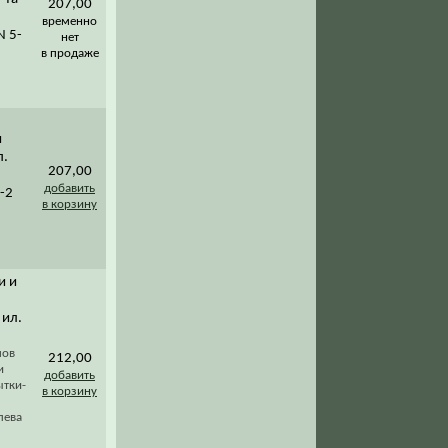
207,00
временно
N 5-
нет
в продаже
и
п.
207,00
добавить
-2
в корзину
и и
 ил.
мов
212,00
и
добавить
ытки-
в корзину
лева