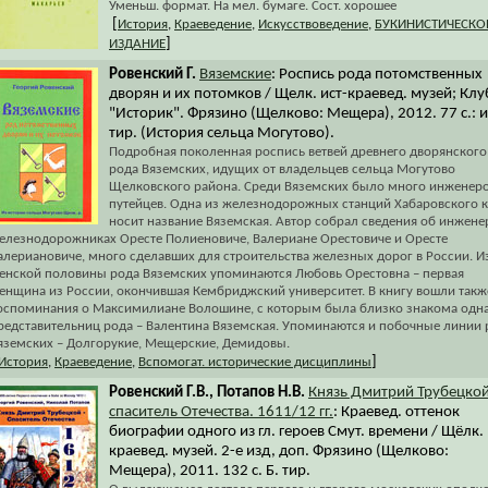
Уменьш. формат. На мел. бумаге. Сост. хорошее
[
История
,
Краеведение
,
Искусствоведение
,
БУКИНИСТИЧЕСКО
]
ИЗДАНИЕ
Ровенский Г.
Вяземские
: Роспись рода потомственных
дворян и их потомков / Щелк. ист-краевед. музей; Клу
"Историк". Фрязино (Щелково: Мещера), 2012. 77 с.: и
тир. (История сельца Могутово).
Подробная поколенная роспись ветвей древнего дворянского
рода Вяземских, идущих от владельцев сельца Могутово
Щелковского района. Среди Вяземских было много инженеро
путейцев. Одна из железнодорожных станций Хабаровского 
носит название Вяземская. Автор собрал сведения об инжене
елезнодорожниках Оресте Полиеновиче, Валериане Орестовиче и Оресте
алериановиче, много сделавших для строительства железных дорог в России. И
енской половины рода Вяземских упоминаются Любовь Орестовна – первая
енщина из России, окончившая Кембриджский университет. В книгу вошли такж
оспоминания о Максимилиане Волошине, с которым была близко знакома одна
редставительниц рода – Валентина Вяземская. Упоминаются и побочные линии 
яземских – Долгорукие, Мещерские, Демидовы.
]
История
,
Краеведение
,
Вспомогат. исторические дисциплины
Ровенский Г.В., Потапов Н.В.
Князь Дмитрий Трубецкой
спаситель Отечества. 1611/12 гг.
: Краевед. оттенок
биографии одного из гл. героев Смут. времени / Щёлк. 
краевед. музей. 2-е изд, доп. Фрязино (Щелково:
Мещера), 2011. 132 с. Б. тир.