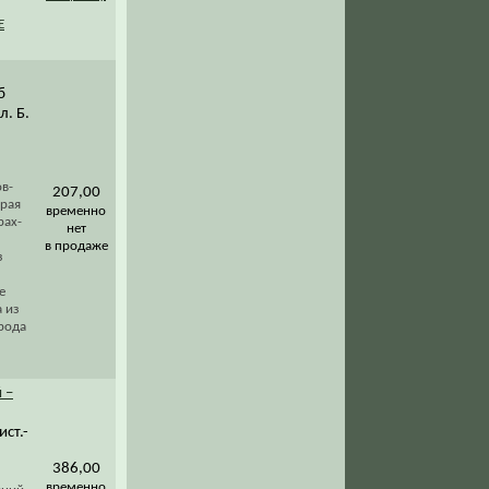
Е
б
л. Б.
в-
207,00
края
временно
рах-
нет
в продаже
з
е
 из
рода
 –
ист.-
386,00
временно