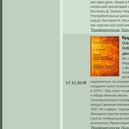
как один день. Акция в 
питерский пролетарий о
Костенко Д. Уильям Мор
Употребительные ценнос
мира]; Нестеров М. Нес
как зеркало русской ре
[
Конфликтология
,
Поли
Куц
Отв
(МБ
дви
Исс
Инд
и ф
пра
раз
нацеленным на улучшен
17.12.2018
создание групп взаимоп
в 1992 г. При этом гос
и общественную жизнь 
патриархальным порядка
предоставление женщин
102). Из содерж.: Адив
Женщины против патриарх
Сангха; Генеральная ре
унионизма; Правозащит
[
Конфликтология
,
Поли