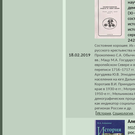
нау
дем
(XI
сос
ист
ист
сер
242
Состояние хорошее. Из 
русского крестьянства 
18.02.2019
Прокопенко С.А. Обычна
вв.; Мацу М.А. Государ
европейском Севере и в
переписи 1716–1717 гг. 
Аргудяева Ю.В. Этноде
населения на юге Дальне
Коротаев В.И. Принуди
крае в 1930-е гг.; Мотр
1950-е гг.; Мельникова
демографических процес
как индикатор социаль
регионах России и др.
[
История
,
Социология
,
Але
мол
рос