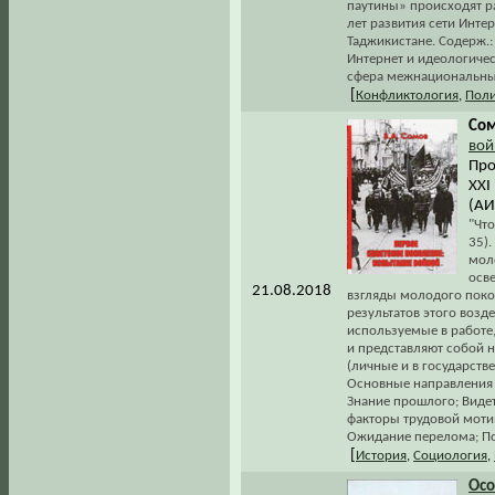
паутины» происходят ра
лет развития сети Инте
Таджикистане. Содерж.:
Интернет и идеологиче
сфера межнациональных
[
Конфликтология
,
Поли
Сом
вой
Про
XXI 
(АИ
"Чт
35)
мол
осв
21.08.2018
взгляды молодого поко
результатов этого возд
используемые в работе,
и представляют собой 
(личные и в государств
Основные направления 
Знание прошлого; Видет
факторы трудовой мотив
Ожидание перелома; По
[
История
,
Социология
,
Осо