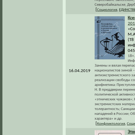
Северобайкальске, Дерб
[
Социология
,
ЕДИНСТВ
Ксе
201
«Со
М.А
(Т8
инф
045
18+
Инфо
Замены и вялая перепас
националистов зимой –
16.04.2019
антиэкстремистского за
реализации свободы сов
арифметика: Преступлен
Н. В преддверии переме
политической активност
«этнических чужаков»;
экстремистских матери
толерантность; Санкции
нападений в России; О
характера» и др.
[
Конфликтология
,
Соци
Этн