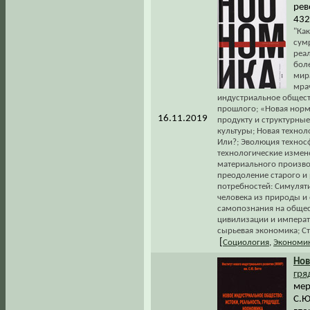
рев
432
"Как
сум
реал
боле
мир
мрач
индустриальное общест
прошлого; «Новая норм
16.11.2019
продукту и структурные
культуры; Новая технол
Или?; Эволюция технос
технологические измен
материального произво
преодоление старого и
потребностей: Симуляти
человека из природы и 
самопознания на общес
цивилизации и императ
сырьевая экономика; С
[
Социология
,
Экономи
Нов
гря
мер
С.Ю