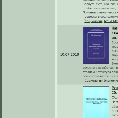
Воркуте, Ухте, Усинске,
прибытию и выбытию; Г
Причины смены места ж
процессы в социологич
[
Социология
,
БУКИНИС
Наз
/ Р
ил.
Сос
тео
рыч
10.07.2018
Фор
хоз
Эко
сельского хозяйства и 
странам; Структура об
сельскохозяйственной 
[
Социология
,
Экономи
Рус
Сб.
Обл
019
Сбо
Книг
госу