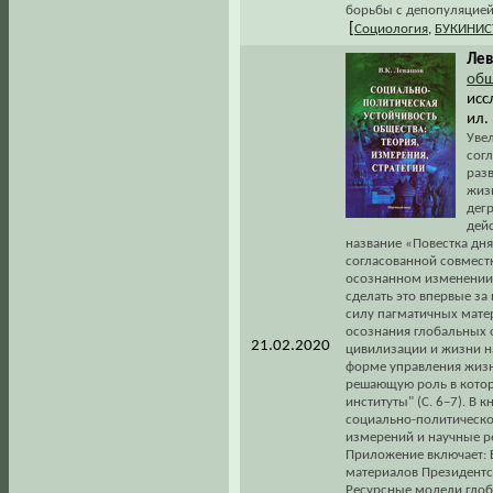
борьбы с депопуляцией
[
Социология
,
БУКИНИС
Лев
общ
исс
ил.
Уве
сог
раз
жиз
дег
дейс
название «Повестка дня
согласованной совместно
осознанном изменении 
сделать это впервые за
силу пагматичных матер
осознания глобальных 
21.02.2020
цивилизации и жизни на
форме управления жизн
решающую роль в котор
институты" (С. 6–7). В
социально-политическо
измерений и научные р
Приложение включает: 
материалов Президентск
Ресурсные модели глоб