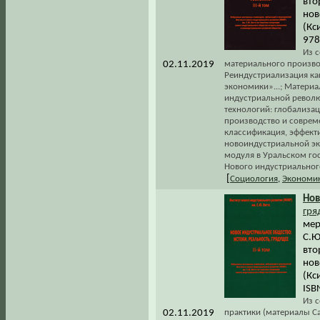
вто
нов
(Кси
978
Из 
02.11.2019
материального произво
Реиндустриализация ка
экономики»...; Матери
индустриальной револю
технологий: глобализац
производство и совреме
классификация, эффектив
новоиндустриальной эк
модуля в Уральском го
Нового индустриального
[
Социология
,
Экономи
Нов
гря
мер
С.Ю
вто
нов
(Кси
ISB
Из 
02.11.2019
практики (материалы Са