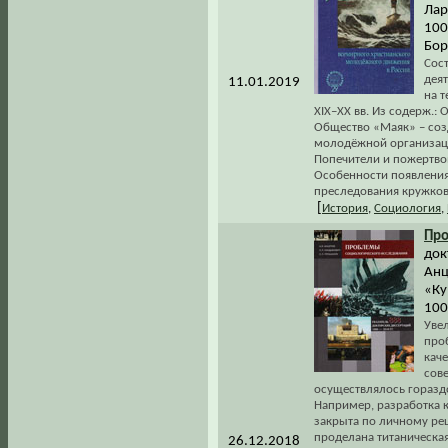
Лар
100
Бор
Сост
дея
11.01.2019
на 
XIX–XX вв. Из содерж.:
Общество «Маяк» – соз
молодёжной организаци
Попечители и пожертвов
Особенности появления
преследования кружков
[
История
,
Социология
,
Пр
док
Анц
«Ку
100
Увел
про
каче
сове
осуществлялось гораздо
Например, разработка к
закрыта по личному ре
проделана титаническа
26.12.2018