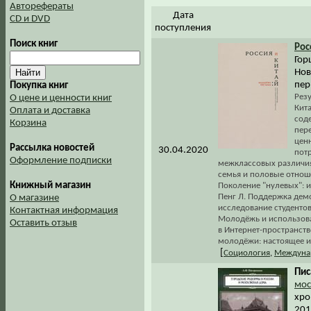
Авторефераты
Дата
CD и DVD
поступления
Поиск книг
Рос
Гор
Нов
пер
Покупка книг
Рез
О цене и ценности книг
Кита
Оплата и доставка
сод
Корзина
пер
цен
Рассылка новостей
30.04.2020
пот
Оформление подписки
межклассовых различиях
семья и половые отноше
Книжный магазин
Поколение "нулевых": и
Пенг Л. Поддержка дем
О магазине
исследование студентов
Контактная информация
Молодёжь и использова
Оставить отзыв
в Интернет-пространств
молодёжи: настоящее и
[
Социология
,
Междуна
Пис
мос
хро
2010