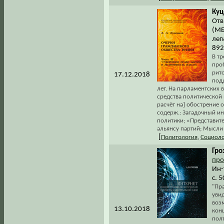
Куц
Отв
(МБ
лег
892
В т
про
рит
17.12.2018
под
лет. На парламентских 
средства политической 
расчёт на] обострение 
содерж.: Загадочный и
политики; «Представите
альянсу партий; Мысли 
[
Политология
,
Социоло
Гро
про
Ин-
с. 
"Пр
увид
возм
13.10.2018
конц
пол