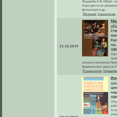
Лицарева А.Ф. Образ «ж
Поро ден осал: репрез
фольклоре и др.
[
История
,
Социология
,
Ме
обр
Сте
мон
Рас
гос.
21.12.2019
ISB
Уве
про
языкам в регионах Прив
федеральных округов Р
[
Социология
,
Управлен
Из
рос
Цен
мар
ISB
Сбо
рейт
ти 
унив