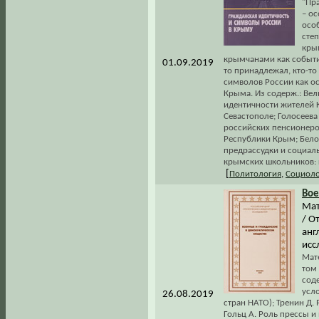
"Пра
– о
осо
степ
кры
крымчанами как событи
01.09.2019
то принадлежал, кто-то 
символов России как о
Крыма. Из содерж.: Вел
идентичности жителей 
Севастополе; Голосеева
российских пенсионеро
Республики Крым; Бело
предрассудки и социаль
крымских школьников: 
[
Политология
,
Социоло
Во
Мат
/ О
анг
исс
Мат
том
соде
усл
26.08.2019
стран НАТО); Тренин Д.
Гольц А. Роль прессы и