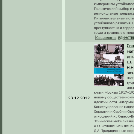
Императивы устойчивог
Политический выбор и 
региональные предпосы
Интеллектуальный потен
устойчивого развития; 
преступностью и терро
труда и трудовые отнош
[
Социология
,
ЕДИНСТВ
Соц
мат
дек
Е.Б
Н.Н
экз
Шес
тру
инст
книги Москвы 1917–192
новому общественному у
23.12.2019
идентичности: ингерма
Конструирование нацио
Хорватии и Сербии; Ор
отношений на Северо-Во
Этническая мобилизаци
А.О. Отношение к женс
Д.А. Традиционные фор