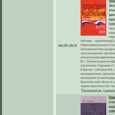
Гос
Экс
этн
цен
пре
500
Увел
нац
пер
Москвы – критический а
Межнациональные отнош
04.09.2019
пограничье Белгородско
мусульманских организ
религиозная идентичнос
В.С. Этнокультурное об
населения; Старченко Р
в Крыму; Степанов В.В.
миграционных центров в
возможности интеграци
Воронежской области: р
нациестроительство: пр
[
Политология
,
Социоло
Гра
ста
мир
ISB