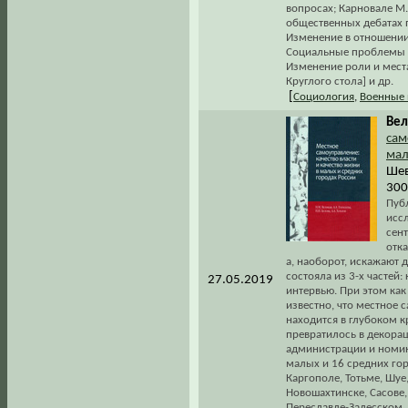
вопросах; Карновале М.
общественных дебатах 
Изменение в отношении
Социальные проблемы 
Изменение роли и мест
Круглого стола] и др.
[
Социология
,
Военные 
Вел
сам
мал
Шев
300
Пуб
исс
сен
отка
а, наоборот, искажают
состояла из 3-х частей
27.05.2019
интервью. При этом как
известно, что местное
находится в глубоком 
превратилось в декорац
администрации и номин
малых и 16 средних гор
Каргополе, Тотьме, Шуе,
Новошахтинске, Сасове,
Переславле-Залесском, 