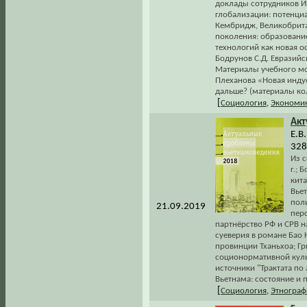
доклады сотрудников И
глобализации: потенциа
Кембридж, Великобрита
поколения: образование
технологий как новая о
Бодрунов С.Д. Евразийс
Материалы учебного мо
Плеханова «Новая индус
дальше? (материалы кол
[
Социология
,
Экономи
Акт
Е.В
328
Из 
г.; 
кита
Вье
пол
21.09.2019
пер
партнёрство РФ и СРВ 
суеверия в романе Бао 
провинции Тханьхоа; Гр
соционормативной куль
источники "Трактата по
Вьетнама: состояние и 
[
Социология
,
Этнограф