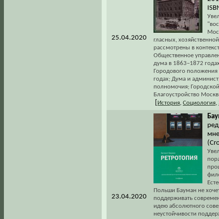
ISB
Увел
"во
Мос
25.04.2020
гласных, хозяйственно
рассмотрены в контекст
Общественное управлен
дума в 1863–1872 года
Городового положения 
годах; Дума и админист
полномочия; Городской
Благоустройство Москв
[
История
,
Социология
,
Бау
ред
мне
(Cr
Уве
пора
про
фил
Ест
Польши Бауман не хоче
23.04.2020
поддерживать современ
идею абсолютного сове
неустойчивости поддер