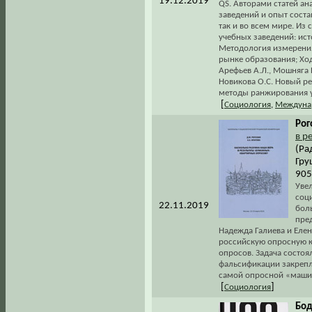
19.12.2019
QS. Авторами статей а
заведений и опыт соста
так и во всем мире. Из
учебных заведений: ист
Методология измерения
рынке образования; Ход
Арефьев А.Л., Мошняга 
Новикова О.С. Новый ре
методы ранжирования у
[
Социология
,
Междуна
Рог
в р
(Ра
Гру
905
Уве
соц
22.11.2019
боль
пред
Надежда Галиева и Елен
российскую опросную 
опросов. Задача состоя
фальсификации закрепл
самой опросной «машин
[
]
Социология
Бод