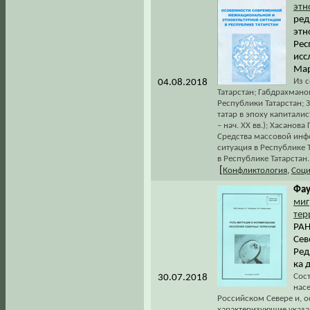
этн
ред
этн
Рес
исс
Мар
Из 
04.08.2018
Татарстан; Габдрахмано
Республики Татарстан;
татар в эпоху капитали
– нач. XX вв.); Хасанова
Средства массовой инф
ситуация в Республике 
в Республике Татарстан..
[
Конфликтология
,
Соци
Фау
миг
тер
РАН
Сев
Ред.
ка 
Сос
30.07.2018
нас
Российском Севере и, 
характеризующие указа