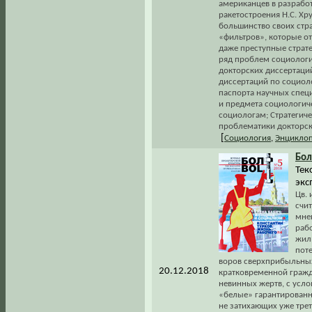
американцев в разработ
ракетостроения Н.С. Хру
большинство своих страт
«фильтров», которые о
даже преступные страте
ряд проблем социологи
докторских диссертаций
диссертаций по социоло
паспорта научных специ
и предмета социологич
социологам; Стратегиче
проблематики докторск
[
Социология
,
Энциклоп
Бол
Текс
эксп
Цв. 
счит
мне
рабо
жиль
пот
воров сверхприбыльных 
20.12.2018
кратковременной гражд
невинных жертв, с усл
«белые» гарантированн
не затихающих уже треть