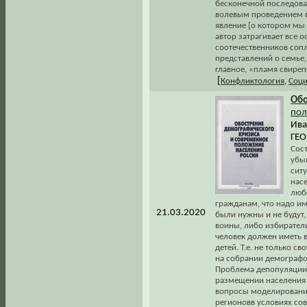
бесконечной последова
волевым проведением в
явление [о котором мы 
автор затрагивает все
соотечественников соп
представлений о семье,
главное, «пламя свиреп
[
Конфликтология
,
Соци
Обо
пол
Ива
ГЕО
Сос
убы
ситу
насе
люб
гражданам, что надо им
21.03.2020
были нужны и не будут
воины, либо избирател
человек должен иметь 
детей. Т.е. не только с
на собрании демографов
Проблема депопуляции в
размещении населения 
вопросы моделирования
регионовв условиях со