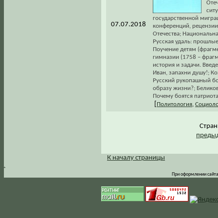
Оте
сит
государственной мигра
07.07.2018
конференций, рецензии.
Отечества; Национальн
Русская удаль: прошлы
Поучение детям (фрагм
гимназии (1758 – фрагм
история и задачи. Введ
Иван, запахни душу!; К
Русский рукопашный бо
образу жизни?; Беликов
Почему боятся патриота
[
Политология
,
Социоло
Стра
предыд
К началу страницы
.
При оформлении сайта