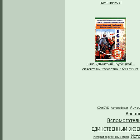
памятников]
Князь Дмитрий Трубецкой –
спаситель Отечества. 1611/12 гг.
Архе
CD и DVD
Автореферат
Военн
Вспомогател
ЕДИНСТВЕННЫЙ ЭКЗ
Ист
История зарубежных стран