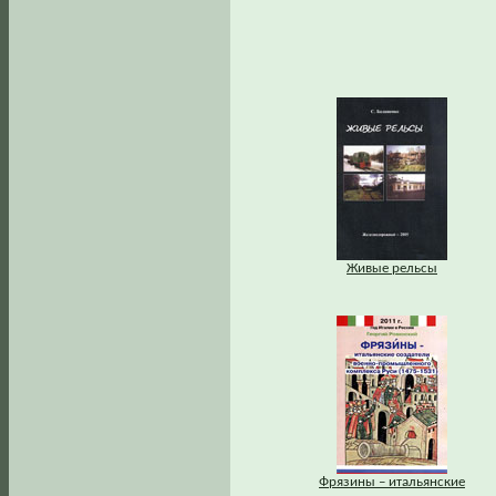
Живые рельсы
Фрязины – итальянские