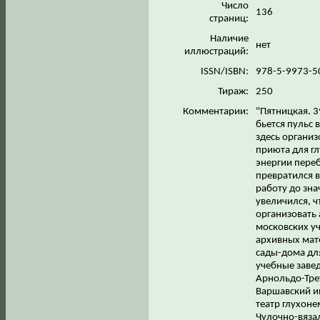
Число
136
страниц:
Наличие
нет
иллюстраций:
ISSN/ISBN:
978-5-9973-5
Тираж:
250
Комментарии:
"Пятницкая. 39
бьется пульс 
здесь органи
приюта для гл
энергии пере
превратился 
работу до зн
увеличился, ч
организовать 
московских уч
архивных мат
сады-дома для
учебные завед
Арнольдо-Тре
Варшавский ин
театр глухон
Чулочно-вяза