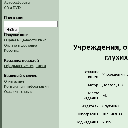
Авторефераты
CD и DVD
Поиск книг
Покупка книг
О цене и ценности книг
Учреждения, о
Оплата и доставка
Корзина
глухих
Рассылка новостей
Оформление подписки
Название
Учреждения, 
Книжный магазин
книги:
О магазине
Автор:
Долгов Д.В.
Контактная информация
Оставить отзыв
Место
М.
издания:
Издатель:
Спутник+
Типография:
Тип. изд-ва
Год издания:
2019