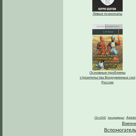
Левые психопаты
Основные проблемы
строительства Вооруженных сил
России
Архе
CD и DVD
Автореферат
Военн
Вспомогател