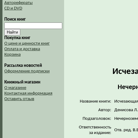
Авторефераты
CD и DVD
Поиск книг
Покупка книг
О цене и ценности книг
Оплата и доставка
Корзина
Рассылка новостей
Исчез
Оформление подписки
Книжный магазин
Нечерн
О магазине
Контактная информация
Оставить отзыв
Название книги:
Исчезающая
Автор:
Денисова Л.
Подзаголовок:
Нечернозем
Ответственность
Отв. ред. В
за издание: