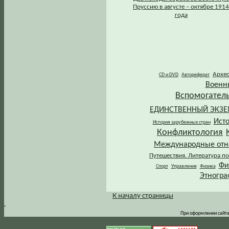
Пруссию в августе – октябре 1914
года
Архе
CD и DVD
Автореферат
Военн
Вспомогател
ЕДИНСТВЕННЫЙ ЭКЗ
Ист
История зарубежных стран
Конфликтология
Международные от
Путешествия. Литература по
Фи
Спорт
Управление
Физика
Этногра
К началу страницы
.
При оформлении сайта