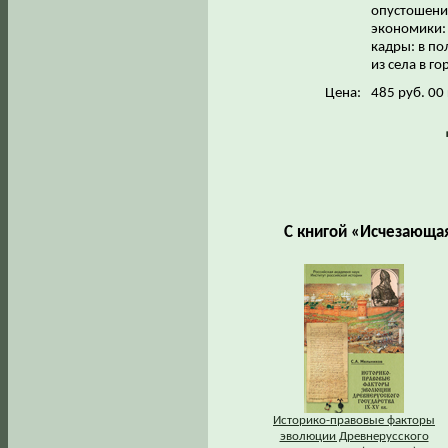
опустошения
экономики: 
кадры: в по
из села в г
Цена:
485 руб. 00
С книгой «Исчезающа
Историко-правовые факторы
эволюции Древнерусского