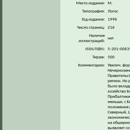
Место издания:
М.
Типография:
Логос
Год издания:
1996
Число страниц:
216
Наличие
нет
иллюстраций:
ISSN/ISBN:
5-201-0063
Тираж:
500
Комментарии:
Увелич. фор
Нечернозем
Правительст
регион. Но 
было вклады
хозяйство Б
Прибалтики 
меньше, с Б
положения 
Северный, 
экономичес
на обширно
выявляет с