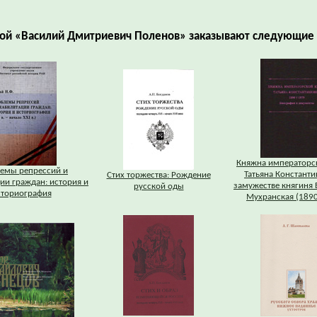
гой «Василий Дмитриевич Поленов» заказывают следующие 
Княжна императорс
емы репрессий и
Татьяна Константи
Стих торжества: Рождение
ии граждан: история и
замужестве княгиня 
русской оды
сториография
Мухранская (189