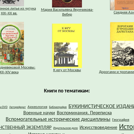
нное литье из чугуна
Мария Васильевна Якунчикова-
Средняя Аз
XIX–XX вв.
Вебер
едневековой Москвы:
К югу от Москвы
Дорогами и тропами
XII–XIV века
Книги по тематикам:
БУКИНИСТИЧЕСКОЕ ИЗДАН
Археология
 и DVD
Автореферат
Библиография
Военные науки
Воспоминания. Переписка
Вспомогательные исторические дисциплины
География
Исто
НСТВЕННЫЙ ЭКЗЕМПЛЯР
Искусствоведение
Издательское дело