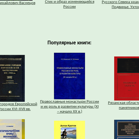
Стих и образ изменяющейся
Русского Севера хра
ихайлович Васнецов
России
Подвинье. Ухто
Популярные книги:
Православные монастыри России
Рязанская область
городов Европейской
и их роль в развитии культуры (XI
памятников
оссии XVI–XVII вв.
– начало XX в.)