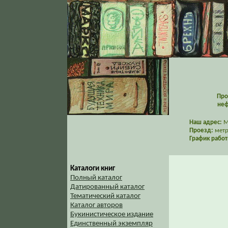
Про
неф
Наш адрес:
Мо
Проезд:
метр
График работ
Каталоги книг
Полный каталог
Датированный каталог
Тематический каталог
Каталог авторов
Букинистическое издание
Единственный экземпляр