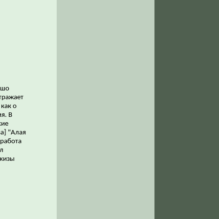
ошо
тражает
 как о
я. В
кие
а] "Алая
 работа
л
скизы