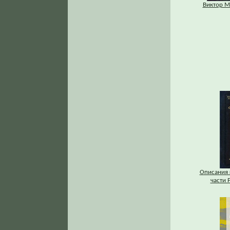
Виктор М
Описания 
части Р