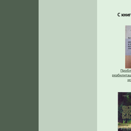
С кни
Пробл
реабилитац
и