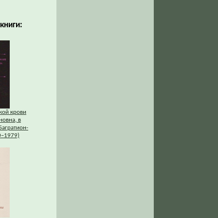
книги:
кой крови
новна, в
Багратион-
0–1979)