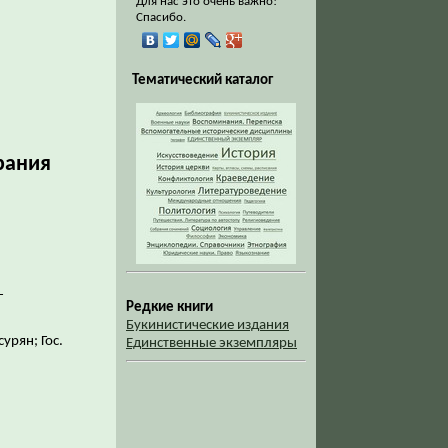
Для нас это очень важно!
Спасибо.
Тематический каталог
рания
-
Редкие книги
Букинистические издания
урян; Гос.
Единственные экземпляры