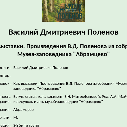
Василий Дмитриевич Поленов
 выставки. Произведения В.Д. Поленова из соб
Музея-заповедника "Абрамцево"
книги:
Василий Дмитриевич Поленов
Автор:
ловок:
Кат. выставки. Произведения В.Д. Поленова из собрания Музея
заповедника "Абрамцево"
нность
Вступ. статья, кат., коммент. Е.Н. Митрофановой; Ред. А.А. Майс
дание:
ист.-худож. и лит. музей-заповедник "Абрамцево"
дания:
Абрамцево
ечати:
М.
рафия:
Эй би ти групп