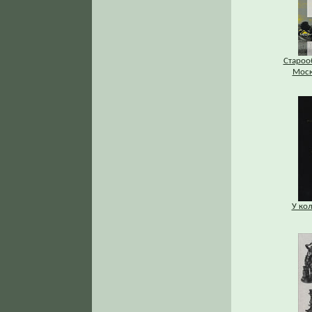
Староо
Моск
У ко