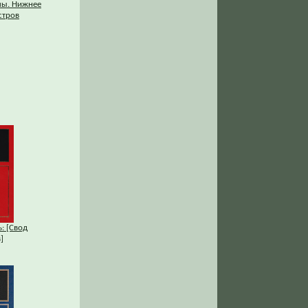
мы. Нижнее
стров
: [Свод
]