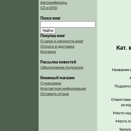
Авторефераты
CD и DVD
Поиск книг
Покупка книг
О цене и ценности книг
Оплата и доставка
Кат.
Корзина
Рассылка новостей
Оформление подписки
Название 
Книжный магазин
О магазине
Подзаго
Контактная информация
Оставить отзыв
Ответстве
за из
Место из
Место п
Типог