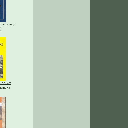
ть: [Свод
]
мле: От
ельска