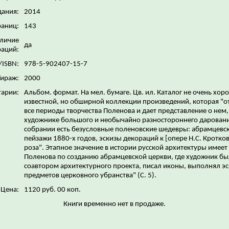
дания:
2014
раниц:
143
личие
да
аций:
/ISBN:
978-5-902407-15-7
Тираж:
2000
арии:
Альбом. формат. На мел. бумаге. Цв. ил. Каталог не очень хор
известной, но обширной коллекции произведений, которая "о
все периоды творчества Поленова и дает представление о нем,
художнике большого и необычайно разностороннего даровани
собрании есть безусловные поленовские шедевры: абрамцевс
пейзажи 1880-х годов, эскизы декораций к [опере Н.С. Кротков
роза". Этапное значение в истории русской архитектуры имеет
Поленова по созданию абрамцевской церкви, где художник бы
соавтором архитектурного проекта, писал иконы, выполнял э
предметов церковного убранства" (С. 5).
Цена:
1120 руб. 00 коп.
Книги временно нет в продаже.