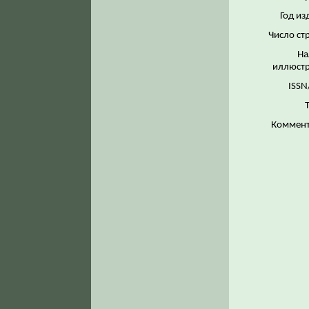
Год из
Число ст
На
иллюстр
ISSN
Коммент