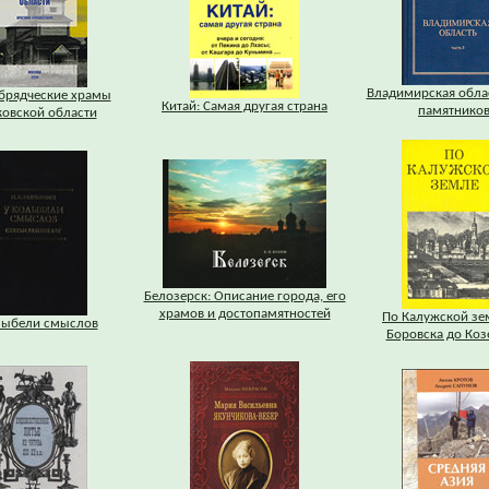
Владимирская облас
брядческие храмы
Китай: Самая другая страна
памятников
овской области
Белозерск: Описание города, его
храмов и достопамятностей
По Калужской зе
лыбели смыслов
Боровска до Коз