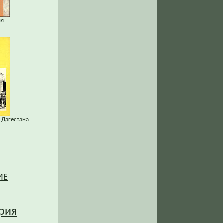
ия
 Дагестана
ИЕ
рия