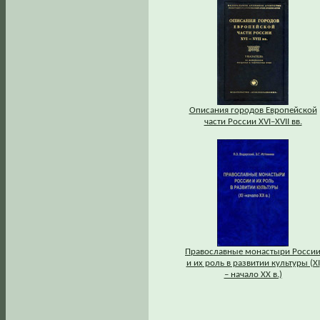
Описания городов Европейской
части России XVI–XVII вв.
Православные монастыри Росси
и их роль в развитии культуры (XI
– начало XX в.)