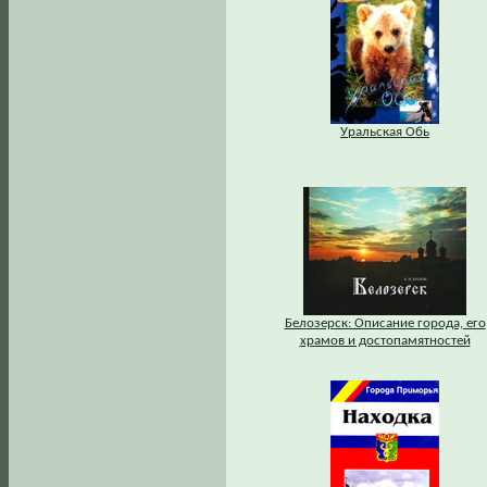
Уральская Обь
Белозерск: Описание города, его
храмов и достопамятностей