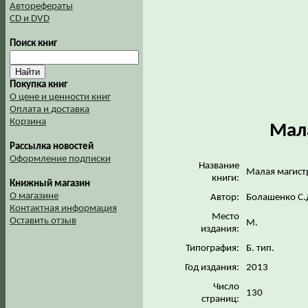
Авторефераты
CD и DVD
Поиск книг
Покупка книг
О цене и ценности книг
Оплата и доставка
Корзина
Мал
Рассылка новостей
Оформление подписки
Название
Малая магист
книги:
Книжный магазин
О магазине
Автор:
Болашенко С.
Контактная информация
Место
Оставить отзыв
М.
издания:
Типография:
Б. тип.
Год издания:
2013
Число
130
страниц: