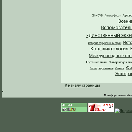
Архе
CD и DVD
Автореферат
Военн
Вспомогател
ЕДИНСТВЕННЫЙ ЭКЗ
Ист
История зарубежных стран
Конфликтология
Международные от
Путешествия. Литература по
Фи
Спорт
Управление
Физика
Этногра
К началу страницы
.
При оформлении сайта