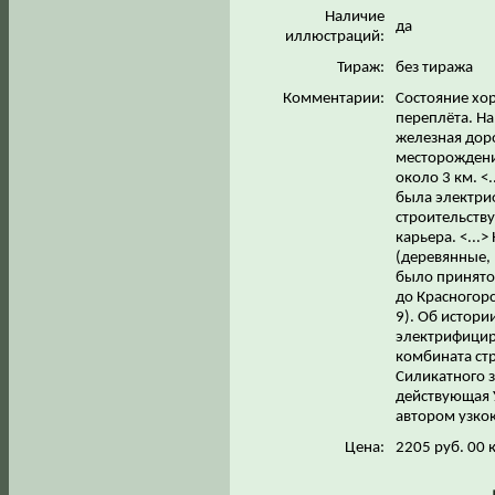
Наличие
да
иллюстраций:
Тираж:
без тиража
Комментарии:
Состояние хор
переплёта. На
железная дор
месторождени
около 3 км. <
была электриф
строительству
карьера. <...
(деревянные,
было принято 
до Красногорс
9). Об истори
электрифицир
комбината ст
Силикатного з
действующая 
автором узко
Цена:
2205 руб. 00 