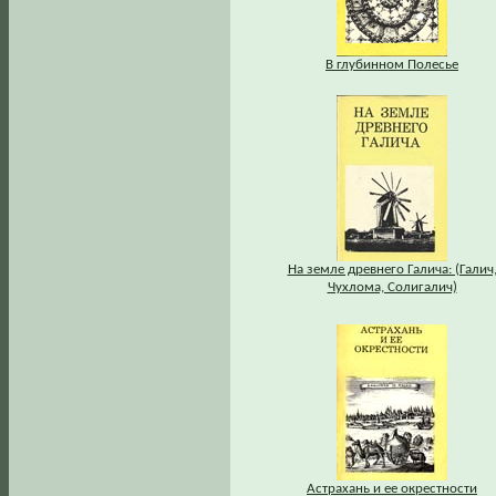
В глубинном Полесье
На земле древнего Галича: (Галич
Чухлома, Солигалич)
Астрахань и ее окрестности