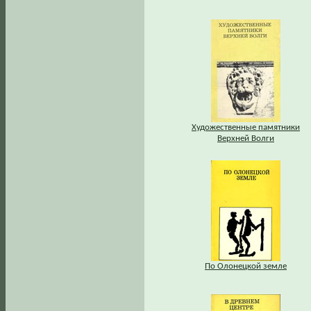
Художественные памятники
Верхней Волги
По Олонецкой земле