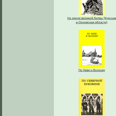
На земле великой битвы (Курская
и Орловская области)
По Неве и Волхову