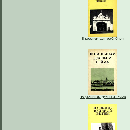
В древнем центре Сибири
По равнинам Десны и Сейма