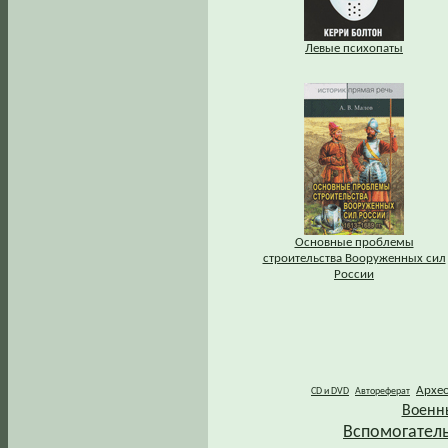
Левые психопаты
Основные проблемы
строительства Вооруженных сил
России
Архе
CD и DVD
Автореферат
Военн
Вспомогател