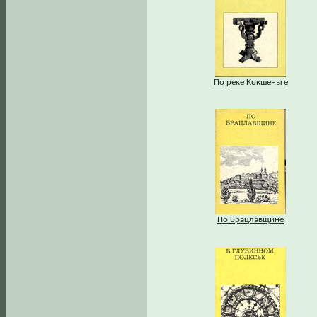
По реке Кокшеньге
По Брацлавщине