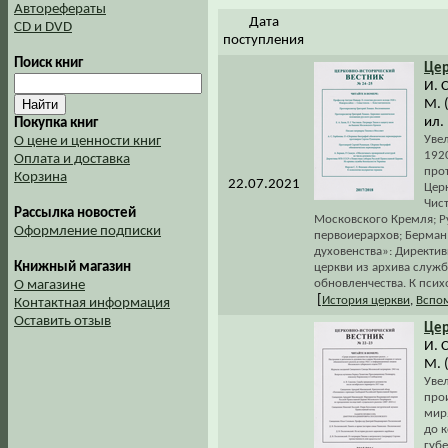
Авторефераты
Дата
CD и DVD
поступления
Поиск книг
Цер
И. 
М. 
ил.
Покупка книг
Увел
О цене и ценности книг
1920
Оплата и доставка
про
Корзина
22.07.2021
Церк
Чист
Рассылка новостей
Московского Кремля; Р
Оформление подписки
первоиерархов; Берман 
духовенства»: Директи
Книжный магазин
церкви из архива служ
обновленчества. К псих
О магазине
[
История церкви
,
Вспом
Контактная информация
Оставить отзыв
Цер
И. 
М. 
Увел
прои
мир
до 
губ