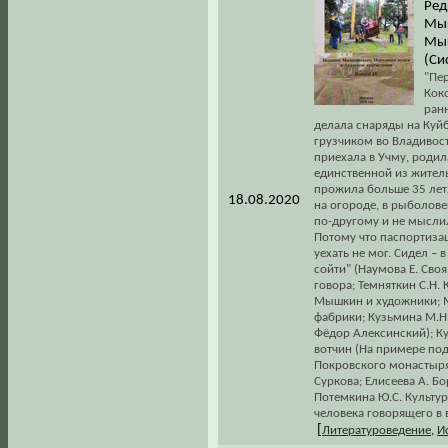
Ред
Мыш
Мыш
(Си
"Пе
Коко
ран
делала снаряды на Куйб
грузчиком во Владивост
приехала в Учму, родил
единственной из жител
прожила больше 35 лет…
18.08.2020
на огороде, в рыболовец
по-другому и не мыслил
Потому что паспортизац
уехать не мог. Сидел – 
сойти" (Наумова Е. Своя
говора; Темняткин С.Н.
Мышкин и художники; М
фабрики; Кузьмина М.Н
Фёдор Алексинский); К
вотчин (На примере по
Покровского монастыря)
Суркова; Елисеева А. Б
Потемкина Ю.С. Культур
человека говорящего в 
[
Литературоведение
,
И