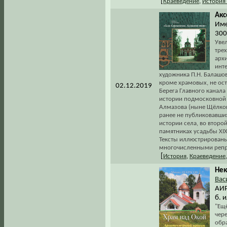
[
Краеведение
,
История
Акс
Име
300
Увел
тре
архи
инте
художника П.Н. Балашов
кроме храмовых, не ост
02.12.2019
Берега Главного канала
истории подмосковной 
Алмазова (ныне Щёлков
ранее не публиковавших
истории села, во второ
памятниках усадьбы XIX
Тексты иллюстрирован
многочисленными репро
[
История
,
Краеведение
Нек
Вас
АИРО
б. 
"Ещ
чер
обр