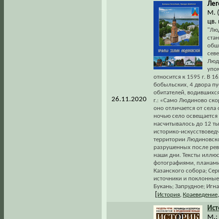
Лег
М. (
цв.
"Лю
ста
обш
севе
Люди
упо
относится к 1595 г. В 1
бобыльских, 4 двора п
обитателей, водившихся
26.11.2020
г.: «Само Людиново ско
оно отличается от сел
ночью село освещается 
насчитывалось до 12 тыс
историко-искусствовед
территории Людиновско
разрушенных после рев
наши дни. Тексты илл
фотографиями, планами
Казанского собора; Сер
источники и поклонные
Букань; Запрудное; Игн
[
История
,
Краеведение
Ист
М.: