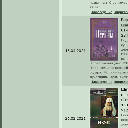
названием "Строительст
XX вв.".
[
Краеведение
,
Энцикло
Раф
Пра
Сви
224
Под
сущ
дер
16.04.2021
Из 
вв.
В приложении (на с. 2
"Строительство церквей
содерж.: История право
Духовщины; Храмы Духо
[
Краеведение
,
Энцикло
Шит
пер
(Ста
150
912
Сос
26.02.2021
пер
доп