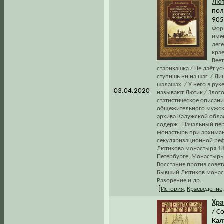
Лют
пол
905
Фор
име
лег
крае
Вее
старикашка / Не даёт ус
ступишь ни на шаг. / Л
шалашах. / У него в рук
03.04.2020
называют Лютик / Злого,
статистическое описан
общежительного мужско
архива Калужской обла
содерж.: Начальный пери
монастырь при архиман
секуляризационной реф
Лютикова монастыря 184
Петербурге; Монастырь
Восстание против совет
Бывший Лютиков монаст
Разорение и др.
[
История
,
Краеведение
Хр
/ С
Кал