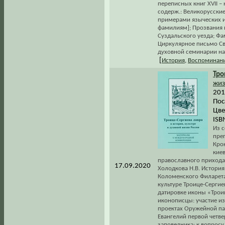
переписных книг XVII – 
содерж.: Великорусски
примерами языческих и
фамилиям]; Прозвания п
Суздальского уезда; Фа
Циркулярное письмо Св
духовной семинарии на
[
История
,
Воспоминани
Тро
жиз
201
Пос
Цве
ISB
Из 
пре
Кро
кие
православного прихода 
17.09.2020
Холодкова Н.В. Истори
Коломенского Филарета 
культуре Троице-Сергиев
датировке иконы «Трои
иконописцы: участие и
проектах Оружейной пал
Евангелий первой четвер
заповедника: к вопросу