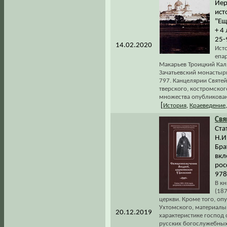
Иер
ист
"Ещ
+ 4
25-
14.02.2020
Ист
епа
Макарьев Троицкий Кал
Зачатьевский монастырь
797. Канцелярии Святе
тверского, костромског
множества опубликован
[
История
,
Краеведение
Св
Ста
Н.И
Брат
вкл
рос
978
В к
(18
церкви. Кроме того, оп
Ухтомского, материалы 
20.12.2019
характеристике господ 
русских богослужебных