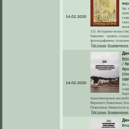
вер
Цв.
храм
14.02.2020
сов
связ
возв
15). Историко-искусств
барокко – храма, соор
фотографиями, планами
[
История
,
Краеведение
Ден
Вер
/ Я
Яро
(Оп
ISB
14.02.2020
Из с
сов
Кар
Архитектурные ансамбл
Верхнего Поволжья; Бл
Поволжья; Некрополи в
[
История
,
Краеведение
Ден
Вто