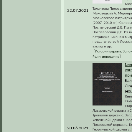
Мос
Талантова Преосвященн
22.07.2021
Маковецкий А. Меропри
Московского патриарха
(2007–2010 гг.); Соло
Поспеловский Д.В. Памя
Поспеловский Д.В. Из и
патриарха Тихона к мит
предательство?; Лосск
взгляд и др.
[
История церкви
,
Вспом
]
Религиоведение
Син
учи
при
Кал
Люд
экз
Кни
сам
стар
Лазаревской церкви и С
Троицкой церкви с. Зап
Успенской церкви с. Ко
Покровской церкви с. К
20.06.2021
Георгиевской церкви с. 