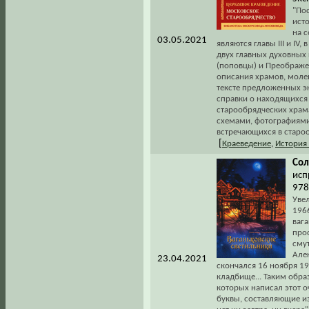
"Пос
ист
на 
03.05.2021
являются главы III и IV
двух главных духовных
(поповцы) и Преображе
описания храмов, моле
тексте предложенных э
справки о находящихся
старообрядческих храма
схемами, фотографиями
встречающихся в староо
[
Краеведение
,
История
Сол
исп
978
Увел
196
ваг
про
смут
Але
23.04.2021
скончался 16 ноября 19
кладбище... Таким обра
которых написал этот о
буквы, составляющие из