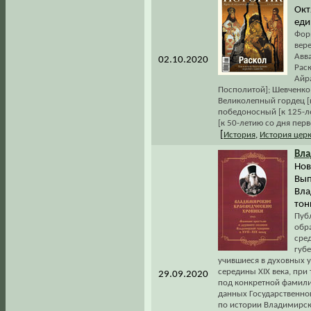
Окт
еди
Форм
вер
Авва
02.10.2020
Рас
Айра
Посполитой]; Шевченко 
Великолепный гордец [к
победоносный [к 125-ле
[к 50-летию со дня пер
[
История
,
История цер
Вла
Нов
Вып
Вла
тон
Пуб
обр
сре
губе
учившиеся в духовных 
середины XIX века, при
29.09.2020
под конкретной фамилие
данных Государственно
по истории Владимирск