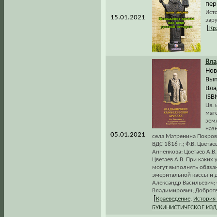
пер
Ист
15.01.2021
зар
[
Кр
Вла
Нов
Вып
Вла
ISB
Цв. 
мат
зем
наз
05.01.2021
села Матренина Покровс
ВДС 1816 г.; Ф.В. Цвета
Анненкова; Цветаев А.В
Цветаев А.В. При каких
могут выполнять обязан
эмеритальной кассы и д
Александр Васильевич;
Владимирович; Добротво
[
Краеведение
,
История
БУКИНИСТИЧЕСКОЕ ИЗ