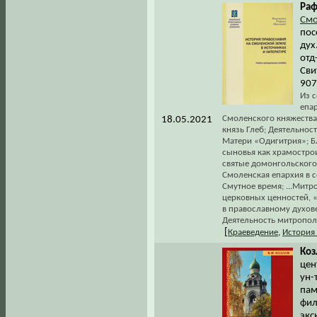
Раф
Смо
пос
дух
отд
Сви
907
Из 
епа
Смоленского княжества 
18.05.2021
князь Глеб; Деятельно
Матери «Одигитрия»; Б
сыновья как храмостро
святые домонгольского
Смоленская епархия в с
Смутное время; ...Митр
церковных ценностей, 
в православному духове
Деятельность митрополи
[
Краеведение
,
История
Коз
цен
ун-
пам
фил
экс