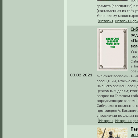
мон
грамота (завещание) па
(составленная из трёх 
Успенскому монастырю 
[
История
,
История цер
Сиб
ред
«Печ
вкл
Уве
пер
Сиб
в То
соз
03.02.2021
включает воспоминания
совещании, а также спи
Высшего временного це
церковным делам; Итог
вопрос на Томском соб
определяющие взаимные
Сибирского поместного
протоиерея А. Касатки
управлении по делам в
[
История
,
История цер
Пав
ист