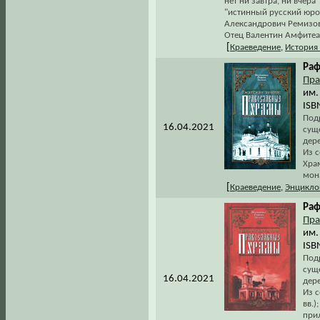
нет ни завтра, ни вчера
"истинный русский юр
Александрович Ремизов
Отец Валентин Амфитеат
[
Краеведение
,
История
Раф
Пра
им.
ISB
Под
16.04.2021
сущ
дер
Из с
Хра
мон
[
Краеведение
,
Энцикло
Раф
Пра
им.
ISB
Под
сущ
16.04.2021
дер
Из с
вв.)
при