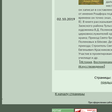
дали
мест
он записал в составлен
от имения Рошфора под 
времени он точно знал,
02.10.2019
8). В книге рассказывае
Заокского района Тульс
художника В.Д. Полено
церковнослужителей хра
храма; Приход Свято-Тр
Поленовых в Бёхове; Де
прихода; Строитель Св
Евгеньевич Красниковск
Участие в проектирован
училище и др.
[
История
,
Воспоминани
]
Искусствоведение
Страницы
предыд
К началу страницы
.
При оформлении сайта