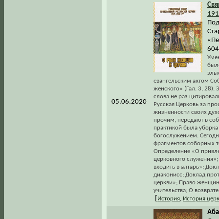
Св
191
Под
Ста
«Пе
604
Уме
был
злы
евангельским актом Соб
женского» (Гал. 3, 28)
слова не раз цитировал
05.06.2020
Русская Церковь за про
жизненности своих духо
прочим, передают в со
практикой была уборка
богослужением. Сегодня
фрагментов соборных т
Определение «О привле
церковного служения»;
входить в алтарь»; Док
диаконисс; Доклад про
церкви»; Право женщин
учительства; О возврат
[
История
,
История цер
Аба