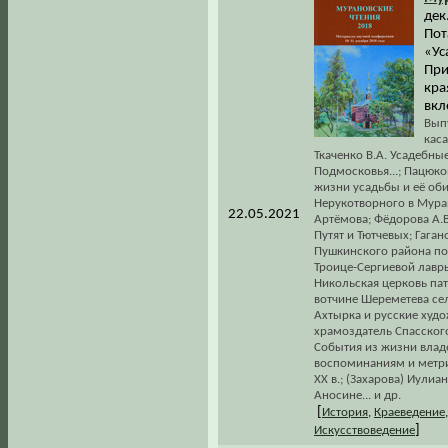
дек.
Пот
«Ус
При
кра
вкл
Вып
кас
Ткаченко В.А. Усадебны
Подмосковья...; Пацюко
жизни усадьбы и её оби
Нерукотворного в Муран
22.05.2021
Артёмова; Фёдорова А.
Путят и Тютчевых; Гага
Пушкинского района по
Троице-Сергиевой лавры
Никольская церковь па
вотчине Шереметева сел
Ахтырка и русские худож
храмоздатель Спасского
События из жизни влад
воспоминаниям и метри
XX в.; (Захарова) Иули
Аносине... и др.
[
История
,
Краеведение
]
Искусствоведение