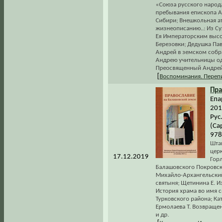
«Союза русского народ
пребывания епископа А
Сибири; Внешкольная а
жизнеописанию..: Из С
Ея Императорским выс
Березовки; Дедушка Па
Андрей в земском собр
Андрею учительницы од
Преосвященный Андрей 
[
Воспоминания. Переп
Пра
Епа
201
Рус
(Са
978
Шта
цер
17.12.2019
Гор
Балашовского Покровск
Михайло-Архангельский
святыня; Щетинина Е. И
История храма во имя 
Турковского района; Ка
Ермолаева Т. Возвраще
и др.