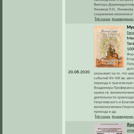
Виктора Доримедонтови
Умняков П.Н., Умнякова
сохранение иконописи 
[
История
,
Краеведение
Мус
Гео
Меж
Таг
100
Форм
Егор
Пат
дух
20.08.2020
указывает на то, что ц
событий XV–XIX вв. ав
периода и трагическую
Владимира Проферансов
храма св. великомучени
деятельности храмозда
Георгиевского и Благов
великомученика Георги
прихода и др.
[
История
,
Краеведение
Яро
этн