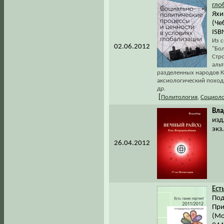
гло
Яхи
(Че
ISB
Из с
02.06.2012
"Бо
Стро
альт
разделенных народов Ка
аксиологический поход
др.
[
Политология
,
Социоло
Вл
изд
экз
26.04.2012
Ест
Под
При
(Мо