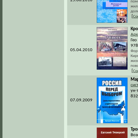
25.06.2010
пом
жил
доле
[
Со
Кро
Арх
Гео
978
05.04.2010
Форм
Кирг
жизн
пов
[
Со
Мар
сис
ун-
832
07.09.2009
Тро
Воз