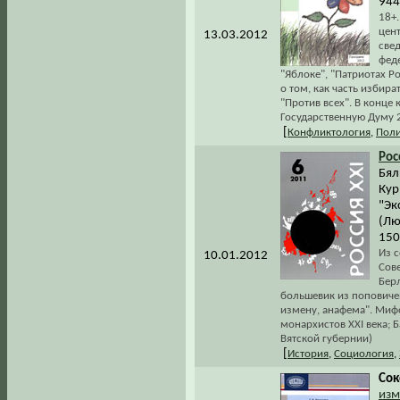
944
18+
цен
13.03.2012
свед
фед
"Яблоке", "Патриотах Р
о том, как часть избир
"Против всех". В конце
Государственную Думу 2 
[
Конфликтология
,
Поли
Рос
Бял
Кур
"Эк
(Лю
150
Из с
10.01.2012
Сов
Берл
большевик из поповичей
измену, анафема". Миф
монархистов XXI века; Б
Вятской губернии)
[
История
,
Социология
,
Сок
изм