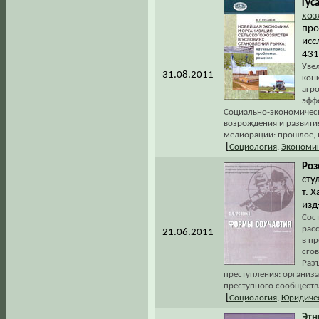
Гуса
хоз
про
исс
431
Уве
31.08.2011
кон
агр
эфф
Социально-экономическ
возрождения и развити
мелиорации: прошлое, н
[
Социология
,
Экономи
Роз
сту
т. 
изд
Сос
рас
21.06.2011
в п
сгов
Раз
преступления: организ
преступного сообщества
[
Социология
,
Юридичес
Этн