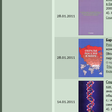
в Е
200
4).
28.01.2011
Соц
Бар
Рос
ком
(Во
28.01.2011
пер
О п
[
По
Кул
Соц
как
ана
общ
с.:
14.01.2011
сем
4).