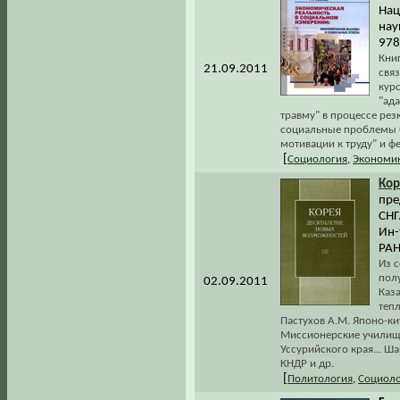
Нац
нау
978
Кни
21.09.2011
свя
кур
"ада
травму" в процессе ре
социальные проблемы б
мотивации к труду" и 
[
Социология
,
Экономи
Кор
пре
СНГ
Ин-
РАН
Из 
пол
02.09.2011
Каза
тепл
Пастухов А.М. Японо-ки
Миссионерские училищ
Уссурийского края... Ш
КНДР и др.
[
Политология
,
Социоло