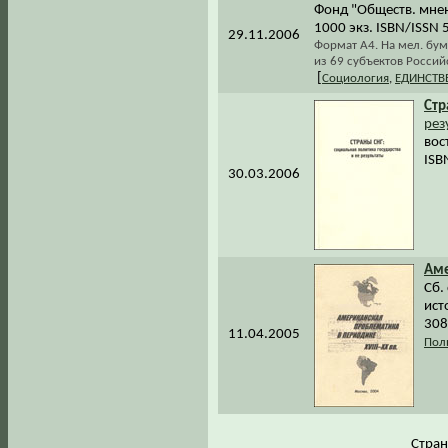
Фонд "Обществ. мнени
1000 экз. ISBN/ISSN
29.11.2006
Формат А4. На мел. бум
из 69 субъектов Россий
[
Социология
,
ЕДИНСТВ
Стр
рез
вос
ISB
30.03.2006
Аме
Сб.
ист
308
11.04.2005
Пол
Стра