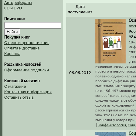
Авторефераты
Дата
CD и DVD
поступления
Поиск книг
Оси
вос
Рос
984
Покупка книг
18+
О цене и ценности книг
Инф
Оплата и доставка
этни
Корзина
как
угн
Рассылка новостей
неверные интерпретаци
Оформление подписки
правого и левого толка
08.08.2012
полезно, однако нельзя
Книжный магазин
проблеме диффамации о
высказывания в защиту
О магазине
на с. 156–157 можно про
Контактная информация
вопрос" является одним
Оставить отзыв
следует уходить от обс
одной из конференций..
рассматриваться как п
уважаться не менее, че
вызывают у автора при
[
Конфликтология
,
Соци
Соц