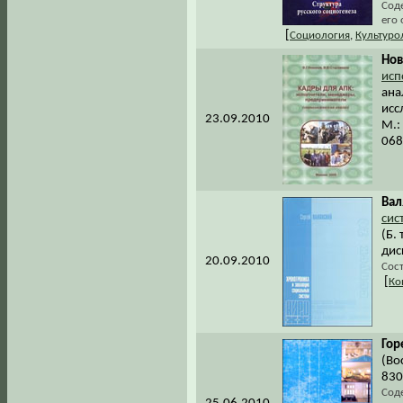
Соде
его
[
Социология
,
Культуро
Нов
исп
ана
исс
23.09.2010
М.:
068
Вал
сис
(Б.
дис
20.09.2010
Сос
[
Ко
Гор
(Во
830
Сод