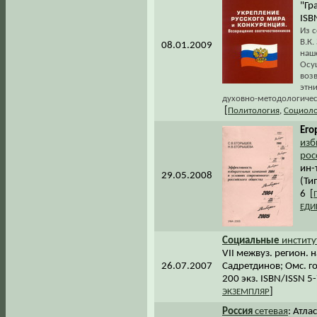
"Гр
ISB
Из с
В.К.
08.01.2009
наш
Осу
воз
этн
духовно-методологичес
[
Политология
,
Социоло
Его
изб
рос
ин-
29.05.2008
(Ти
6 [
ЕДИ
Социальные
институ
VII межвуз. регион. на
26.07.2007
Садретдинов; Омс. гос
200 экз. ISBN/ISSN 5
]
ЭКЗЕМПЛЯР
Россия
сетевая
: Атла