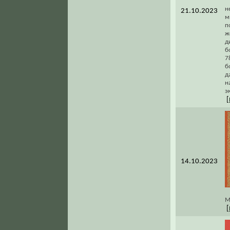
н
21.10.2023
м
п
ж
д
б
7
б
д
н
э
[
14.10.2023
М
[