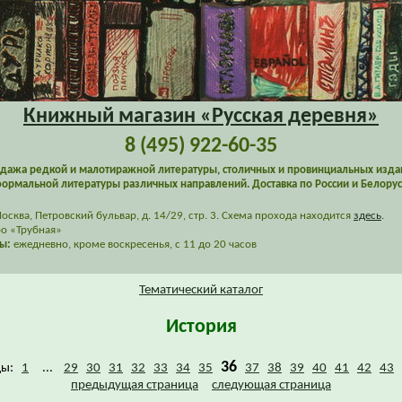
Книжный магазин «Русская деревня»
8 (495) 922-60-35
дажа редкой и малотиражной литературы, столичных и провинциальных изда
ормальной литературы различных направлений. Доставка по России и Белорус
сква, Петровский бульвар, д. 14/29, стр. 3. Схема прохода находится
здесь
.
о «Трубная»
ы:
ежедневно, кроме воскресенья, с 11 до 20 часов
Тематический каталог
История
36
цы:
1
...
29
30
31
32
33
34
35
37
38
39
40
41
42
43
предыдущая страница
следующая страница