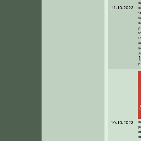
н
11.10.2023
н
э
о
н
у
в
Г
д
п
З
[
И
н
10.10.2023
р
л
н