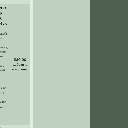
онф.
р.
а,
ПИБ),
ской
и
рыму,
лжая
ей
830,00
добавить
а с
в корзину
ика
1920
91);
онал-
ысли