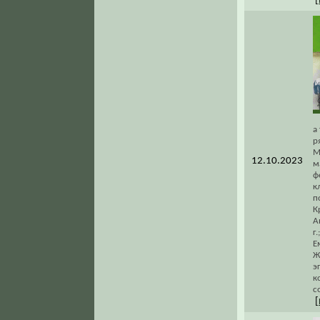
[
а
р
М
12.10.2023
м
ф
к
п
К
А
г
Е
Ж
э
к
с
[