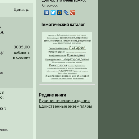
Для нас это очень важно!
Спасибо.
Цена, р.
Тематический каталог
:
Кн.
3035,00
добавить
пф"
в корзину
ов
ng
Редкие книги
ю:
Букинистические издания
Единственные экземпляры
ISSN
торых