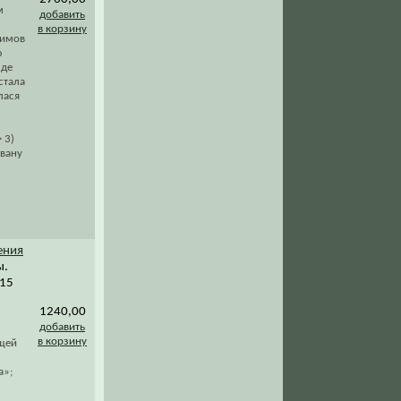
м
добавить
в корзину
симов
ю
 де
стала
лася
 3)
Ивану
ения
ы.
115
1240,00
добавить
в корзину
щей
а»;