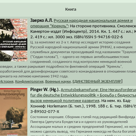
Книга
Заерко А.Л.
Русская народная национальная армия и
операция "Кремль"
: На стороне противника. Смоленск
Камертон-издат (Инфоцентр), 2014. Кн. 1. 447 с.: ил.; 
2. 419 с.: ил. 3000 экз. ISBN/ISSN 5-94716-022-6
Ц. за комплект из 2-х т. Автор исследует историю создания
Русской народной национальной армии (РННА), в немецких
служебных документах проходившей под названием "Грауко
("Седая голова"), – одного из первых антибольшевистских
соединений, созданного под контролем немецкой военной
азведки, а также ракрывает подробности фиктивной операций "Кремль",
азработанной для дезинформации советского командования в отношении план
ермахта на летнюю кампанию 1942 года.
]
История
,
Конфликтология
,
Военные науки
,
ЕДИНСТВЕННЫЙ ЭКЗЕМПЛЯР
Pinger W. (Hg.).
Armutsbekampfung: Eine Herausforderu
fur die deutsche Entwicklungspolitik = Борьба с бедность
вызов немецкой политике развития
. На нем. яз. Бад-
Хоннеф: Horlemann (Б. тип.), 1998. 188 с. Б. тир. ISBN/
3-89502-077-Х
Состояние хорошее. Сборник статей под редакцией Винфреда
Пингера (депутата Бундестага и одного из руководителей
Ассоциации малых и средних предприятий Германии), из ко
можно сделать вывод, что Германия никогда не была богатой