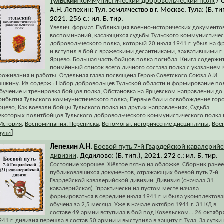
Тульский
коммунистический добровольческий полк
/ 
А.Н. Лепехин; Тул. землячество в г. Москве. Тула: (Б. тип
2021. 256 с.: ил. Б. тир.
Увелич. формат. Публикация военно-исторических документо
воспоминаний, касающихся судьбы Тульского коммунистичес
добровольческого полка, который 20 июля 1941 г. убыл на ф
и вступил в бой с вражескими десантниками, захватившими г.
Ярцево. Большая часть бойцов полка погибла. Книга содержи
поимённый список всего личного состава полка с указанием 
роживания и работы. Отдельная глава посвящена Герою Советского Союза А.И.
ашкину. Из содерж.: Набор добровольцев Тульской области и формирование по
бучение и тренировка бойцов полка; Обстановка на Ярцевском направлении до
рибытия Тульского коммунистического полка; Первые бои и освобождение гор
рцево; Как воевали бойцы Тульского полка на других направлениях; Судьба
екоторых политбойцов Тульского добровольческого коммунистического полка 
История
,
Воспоминания. Переписка
,
Вспомогат. исторические дисциплины
,
Вое
]
ауки
Лепехин А.Н.
Боевой путь 7-й Гвардейской кавалерий
дивизии
. Дедилово: (Б. тип.), 2021. 272 с.: ил. Б. тир.
Состояние хорошее. Жёлтое пятно на обложке. Сборник ранее
публиковавшихся документов, отражающих боевой путь 7-й
Гвардейской кавалерийской дивизии. Дивизия (сначала 31
кавалерийская) "практически на пустом месте начала
формироваться в середине июля 1941 г. и была укомплектова
обучена за 2,5 месяца. Уже в начале октября 1941 г. 31 КД в
составе 49 армии вступила в бой под Козельском... 26 октябр
941 г. дивизия перешла в состав 50 армии и выступила в защиту г. Тула. За сутки