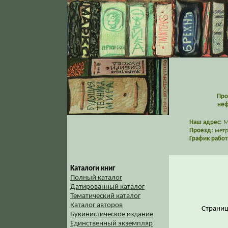
Про
неф
Наш адрес:
Мо
Проезд:
метр
График работ
Каталоги книг
Полный каталог
Датированный каталог
Тематический каталог
Каталог авторов
Страни
Букинистическое издание
Единственный экземпляр