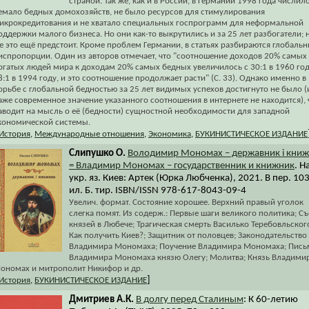
страной. Так же, как и в России, в Германии 1998 года числил
емало бедных домохозяйств, не было ресурсов для стимулирования
икрокредитования и не хватало специальных госпрограмм для неформальной
оддержки малого бизнеса. Но они как-то выкрутились и за 25 лет разбогатели; 
е это ещё предстоит. Кроме проблем Германии, в статьях разбираются глобаль
испропорции. Один из авторов отмечает, что "соотношение доходов 20% самых
огатых людей мира к доходам 20% самых бедных увеличилось с 30:1 в 1960 год
8:1 в 1994 году, и это соотношение продолжает расти" (С. 33). Однако именно в
орьбе с глобальной бедностью за 25 лет видимых успехов достигнуто не было (
аже современное значение указанного соотношения в интернете не находится), 
аводит на мысль о её (бедности) сущностной необходимости для западной
кономической системы.
История
,
Международные отношения
,
Экономика
,
БУКИНИСТИЧЕСКОЕ ИЗДАНИЕ
Слипушко О.
Володимир Мономах – державник і кни
= Владимир Мономах – государственник и книжник
. Н
укр. яз. Киев: Артек (Юрка Любченка), 2021. В пер. 103 
ил. Б. тир. ISBN/ISSN 978-617-8043-09-4
Увелич. формат. Состояние хорошее. Верхний правый уголок
слегка помят. Из содерж.: Первые шаги великого политика; С
князей в Любече; Трагическая смерть Василько Теребовльског
Как получить Киев?; Защитник от половцев; Законодательство
Владимира Мономаха; Поучение Владимира Мономаха; Пись
Владимира Мономаха князю Олегу; Молитва; Князь Владими
ономах и митрополит Никифор и др.
]
История
,
БУКИНИСТИЧЕСКОЕ ИЗДАНИЕ
Дмитриев А.К.
В долгу перед Сталиным
: К 60-летию