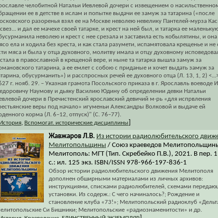
рославле челобитной Натальи Иевлевой дочери с извещением о насильственно
бращении ее в детстве в ислам и попытке выдачи ее замуж за татарина («после
осковского разоренья взял ее на Москве неволею невелику Пантелей-мурза Ка
 свез... и дал ее мачехе своей татарке, и крест на ней был, и татарка ее маленьку
бусурманила неволею и крест с нее срезала и заставила есть кобылятины, и она
ясо ела и ходила без креста, и как стала разумети, испамятовала крещенье и не 
сти мяса и была у отца духовного, молитву имала и отцу духовному исповедова
 стала в православной в крещеной вере, и ныне та татарка вышла замуж за
омановского татарина, а ее емлет с собою с приданые и хочет выдать замуж за
атарина, обусурманить») и расспросных речей ее духовного отца (Л. 13, 1, 2) <...>
627 г. нояб. 29. – Указная грамота Посольского приказа в г. Ярославль воеводе 
едоровичу Наумову и дьяку Василию Юдину об определении девки Натальи
евлевой дочери в Пречистенский ярославский девичий м-рь «для испрвления
рестьянские веры под начало» игуменьи Александры Волковой и выдаче ей
оденного корма (Л. 6–12, отпуск)" (С. 76–77).
]
История
,
Вспомогат. исторические дисциплины
Жавжаров Л.В.
Из истории радиолюбительского движ
Мелитопольщины
/ Союз краеведов Мелитопольщин
Мелитополь: МГТ (Тип. Скребейко П.В.), 2021. В пер. 
с.: ил. 125 экз. ISBN/ISSN 978-966-197-836-1
Обзор истории радиолюбительского движения Мелитополя
дополнен обширными материалами из личных архивов:
инструкциями, списками радиолюбителей, схемами передаю
установки. Из содерж.: С чего начиналось?; Рождение и
становление клуба «73!»; Мелитопольский радиоклуб «Дельт
елитопольские Си Бишники; Мелитопольские «радиознаменитости» и др.