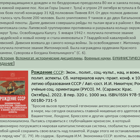
епрекращающимся дождем и по бездорожью преодолела 80 км и заняла пози
а южной окраине пос. Косая Горы (ныне г. Тула) и утром 29 октября вступила в б
тих боях погиб командир 31 КД полковник Пивнев Я.Н. От двух полков дивизии
сталось чуть более 200 человек. Было уничтожено 9 танков и до двух батальоно
емецкой пехоты. Далее дивизия совершала рейды по тылам врага в районе г. Ве
ничтожала силы Лапевской группировки противника и разрывала кольцо окруж
округ Тулы. Освобождала Калугу. 5 января 1942 г. получила почетное звание
вардейской и новый номер и стала именоваться 7 Гвардейской кавалерийской
ивизией. Дивизия воевала до самого конца войны. За освобождение г. Житомир
олучила почетное звание Житомирской. Была награждена орденами Красного
намени, Суворова и Богдана Хмельницкого" (С. 6).
История
,
Вспомогат. исторические дисциплины
,
Военные науки
,
БУКИНИСТИЧЕС
]
ЗДАНИЕ
Рождение
СССР
: Экон., полит., соц.-культ., нац. и воен.
полит. аспекты. Сб. материалов науч.-практ. конф. к 1
летию образования СССР / Авт.-сост. И.И. Никитчук; Ро
учёные соц. ориентации (РУСО). М. (Саранск: Крас.
Октябрь), 2022. В пер. 320 с. 1000 экз. ISBN/ISSN 978-
00180-731-5
"Бросив вызов преступной гегемонии англосаксонского капи
в мире, мы сегодня оказались главной мишенью его адептов 
Вашингтоне, Лондоне, Брюсселе и других центрах современн
еоколониализма. Пытаясь справиться с глубочайшим кризисом, в который
авномерно погружается мировая капиталистическая система, глобалисты стрем
юбой ценой сохранить свою власть над планетой. И ради этого не останавливаю
и перед чем" (С. 79). Из содерж.: Братищев И.М. Экономика СССР: взлёты, вызов