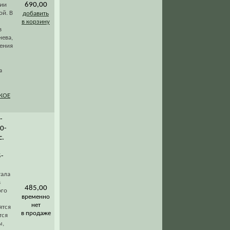
690,00
ции
ой. В
добавить
в корзину
в
нева,
ения
а
КОЕ
-
00-
с.
5-
тала
в
485,00
ого
временно
нет
ятся
в продаже
тся
ы,