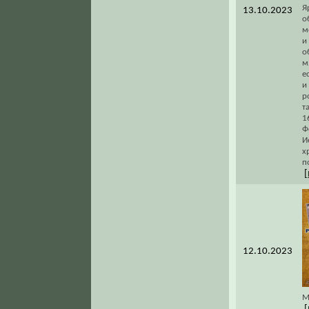
Я
13.10.2023
о
м
и
о
м
е
и
р
т
1
Ф
И
х
п
[
12.10.2023
М