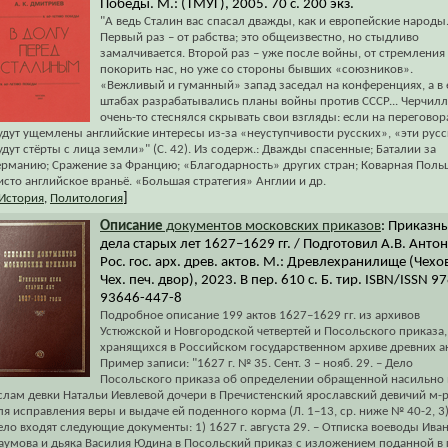
Победы. М.: (ТМУГ), 2005. 70 с. 200 экз.
"А ведь Сталин вас спасал дважды, как и европейские народы
Первый раз – от рабства; это общеизвестно, но стыдливо
замалчивается. Второй раз – уже после войны, от стремления
покорить нас, но уже со стороны бывших «союзников».
«Вежливый и гуманный» запад заседал на конференциях, а в 
штабах разрабатывались планы войны против СССР... Черчилл
очень-то стеснялся скрывать свои взгляды: если на переговор
удут ущемлены английские интересы из-за «неуступчивости русских», «эти русс
удут стёрты с лица земли»" (С. 42). Из содерж.: Дважды спасенные; Баталии за
ерманию; Сражение за Францию; «Благодарность» других стран; Коварная Поль
исто английское враньё. «Большая стратегия» Англии и др.
]
История
,
Политология
Описание
документов московских приказов
: Приказн
дела старых лет 1627–1629 гг. / Подготовил А.В. Антон
Рос. гос. арх. древ. актов. М.: Древлехранилище (Чехо
Чех. печ. двор), 2023. В пер. 610 с. Б. тир. ISBN/ISSN 9
93646-447-8
Подробное описание 199 актов 1627–1629 гг. из архивов
Устюжской и Новгородской четвертей и Посольского приказа,
хранящихся в Российском государственном архиве древних ак
Пример записи: "1627 г. № 35. Сент. 3 – нояб. 29. – Дело
Посольского приказа об определении обращенной насильно 
слам девки Натальи Иевлевой дочери в Пречистенский ярославский девичий м-
ля исправления веры и выдаче ей поденного корма (Л. 1–13, ср. ниже № 40-2, 3)
ело входят следующие документы: 1) 1627 г. августа 29. – Отписка воеводы Ива
аумова и дьяка Василия Юдина в Посольский приказ с изложением поданной в г