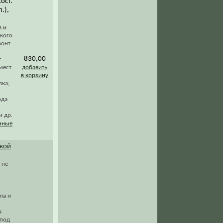
Сост.
.),
в и
кого
ронт
830,00
т
мест
добавить
в корзину
лка;
ода
и др.
нные
ской
 не
на и
я
 под