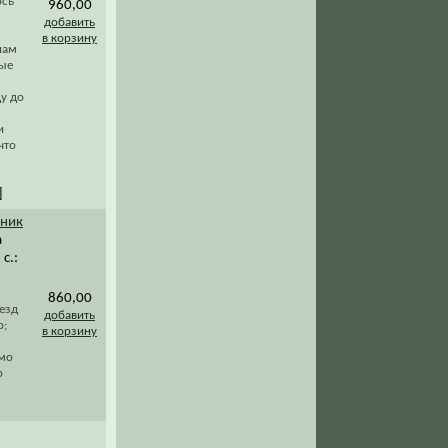
ось
960,00
добавить
в корзину
нам
ные
у до
и
что
]
жник
а
с.:
860,00
ъезд
добавить
о;
в корзину
мо
р