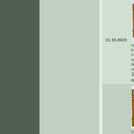
11.10.2023
п
Б
О
п
Я
н
[
н
1