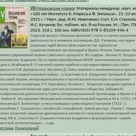
]
История
,
Краеведение
,
ЕДИНСТВЕННЫЙ ЭКЗЕМПЛЯР
VII
Рязановские чтения
: Материалы междунар. науч. к
«100 лет Институту К. Маркса и Ф. Энгельса». 21–23 ап
2021 г. / Науч. ред. И.Ю. Новиченко; Сост. Е.Н. Струков
И.С. Кучанов; Гос. публич. ист. б-ка России. М.: (Тип. Г
2023. 316 с. 100 экз. ISBN/ISSN 978-5-85209-496-4
Седьмой выпуск сборника включает статьи о научно-практиче
деятельности и книжных коллекциях Д.Б. Рязанова, наследии 
рецепции идей философов-марксистов, идеологии
социалистических организаций в Иране, Италии, Германии, К
 также современной оценке советского прошлого. Из содерж.: Васина Л. Продо
язановскую традицию: Из истории приобретения ИМЭЛ экономических рукопис
аркса; Исайчиков В. О научной оценке идейного наследия первого русского
арксиста Н.Ф. Даниельсона; Тепляков Д. Связь мирового экономического кризис
еноменом первой мировой войны... в трактовке А.А. Богданова; Ермаков В. Крит
лассовой теории, интернационализма и пролетарской культуры в социально-
олитической концепции Л.П. Карсавина; Исхаков С. Татарская народная партия в
рыму: социалистические идеи для мусульманского общества; Зайцева Ю.
нтибританская деятельность Совета интернациональной пропаганды в Иране в 
.; Любин В. Эксперимент Итальянской коммунистической партии в ХХ в. (1921–19
мельянова Е. Коминтерн и несостоявшаяся революция в Германии (1923 г.);
илкибаев С. Социализм с китайской спецификой: левый дискурс; Панов С. Наци
гоизм польской национал-демократии в контексте социально-гуманитарной м
онца XIX в.; Соколова Н. Социалистическая академия и формирование «новой
оветской интеллигенции»... и др.
]
История
,
Политология