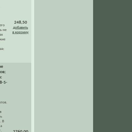
.
248,50
его
добавить
ь не
в корзину
ах
кие
ша;
ые
ов;
в:
78-5-
тов.
в
рь
. В
на
.
2760,00