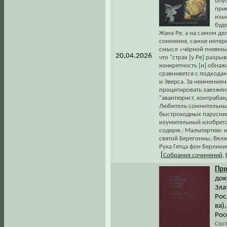
опу
при
изы
буде
Жана Ре, а на самом де
сомнения, самое интере
смысл «чёрной пневмы»
20.04.2026
что "страх [у Ре] разр
конкретность [и] обнаж
сравнивется с подходам
и Эверса. За неимением
процитировать заезжен
"авантюрист, контрабан
Любитель сомнительных
быстроходных паруснико
изумительный изобрета
содерж.: Мальпертюи: и
святой Берегонны; Вели
Рука Гетца фон Берлихи
[
Собрания сочинений
,
При
док
Зла
Рос
ва)
Рос
Сос