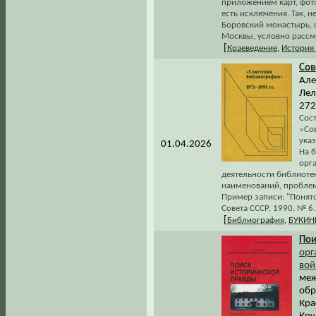
приложением карт, фото
есть исключения. Так, 
Боровский монастырь, с
Москвы, условно рассма
[
Краеведение
,
История
Сов
Але
Лел
272
Сос
«Со
ука
01.04.2026
На б
орг
деятельности библиоте
наименований, проблем
Пример записи: "Понято
Совета СССР. 1990. № 6. 
[
Библиография
,
БУКИН
Пои
орг
вой
меж
обр
Кра