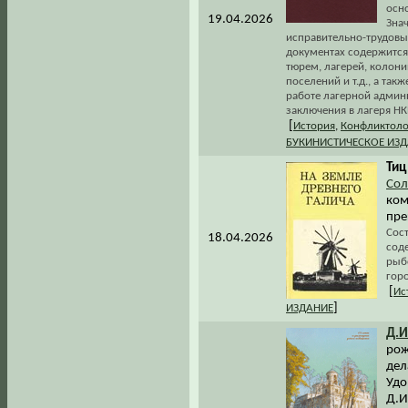
осн
19.04.2026
Зна
исправительно-трудовых
документах содержится
тюрем, лагерей, колон
поселений и т.д., а так
работе лагерной админ
заключения в лагеря НК
[
История
,
Конфликтоло
БУКИНИСТИЧЕСКОЕ ИЗ
Тиц
Сол
ком
пре
Сос
18.04.2026
сод
рыб
горо
[
Ис
]
ИЗДАНИЕ
Д.И
рож
дел
Удо
Д.И