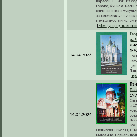
Карлсон, Б. Тиби. Из с
Европе; Функе Х. Босн
христианства и мусульм
западе: межкультурная
ментальность и ислам и
[
Международные отно
Его
рай
Лик
5-9
14.04.2026
Сос
нес
церк
Пэн
[
Кр
Пэн
Пав
1999
Сос
и 17
кото
14.04.2026
сод
Пос
Воск
Святителя Николая; С. 
Бывалино: Церковь Вел