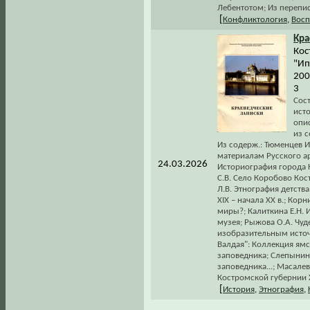
Лебентотом; Из перепи
[
Конфликтология
,
Восп
Кра
Кос
"Ип
200
3
Сост
ист
опи
из с
Из содерж.: Тюменцев И
материалам Русского ар
24.03.2026
Историография города 
С.В. Село Коробово Кос
Л.В. Этнография детств
XIX – начала XX в.; Кор
миры?; Калиткина Е.Н. 
музея; Рыжова О.А. Чу
изобразительным источн
Валдая": Коллекция ям
заповедника; Слепынин
заповедника...; Масале
Костромской губернии X
[
История
,
Этнография
,