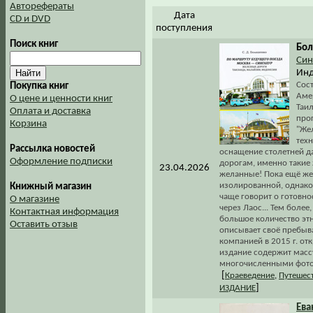
Авторефераты
Дата
CD и DVD
поступления
Поиск книг
Бол
Син
Инд
Сос
Покупка книг
Аме
О цене и ценности книг
Таил
Оплата и доставка
про
Корзина
"Же
тех
Рассылка новостей
оснащение столетней да
Оформление подписки
дорогам, именно такие
23.04.2026
желанные! Пока ещё же
изолированной, однако,
Книжный магазин
чаще говорит о готовн
О магазине
через Лаос... Тем боле
Контактная информация
большое количество этн
Оставить отзыв
описывает своё пребыв
компанией в 2015 г. от
издание содержит мас
многочисленными фото
[
Краеведение
,
Путешест
]
ИЗДАНИЕ
Ева