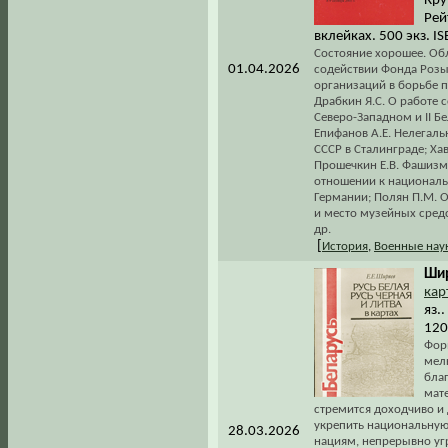
Кру
Рейт
вклейках. 500 экз. I
Состояние хорошее. Обл
01.04.2026
содействии Фонда Розы
организаций в борьбе 
Драбкин Я.С. О работе
Северо-Западном и II Б
Епифанов А.Е. Нелегал
СССР в Сталинграде; Ха
Прошечкин Е.В. Фашизм 
отношении к националь
Германии; Полян П.М. 
и место музейных сред
др.
[
История
,
Военные нау
Шир
кар
яз.
120
Форм
мел
бла
мат
стремится доходчиво и
укрепить национальную
28.03.2026
нациям, непрерывно уг