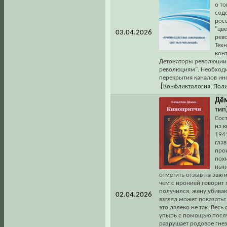
о то
сод
рос
"цв
03.04.2026
рев
Тех
кон
Детонаторы революции;
революциям". Необходи
перекрытия каналов ин
[
Конфликтология
,
Поли
Дём
тип
Сос
на 
1941
гла
про
пох
нын
отметить отзыв на звяг
чем с иронией говорит 
получился, жену убиваю
02.04.2026
взгляд может показатьс
это далеко не так. Весь
упырь с помощью послу
разрушает родовое гнез