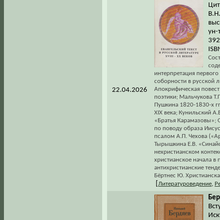
Цит
В.Н
выс
ун-
392
ISB
Сос
соде
интерпретация первого 
соборности в русской л
Апокрифическая повест
22.04.2026
поэтики; Мальчукова Т.
Пушкина 1820-1830-х гг
XIX века; Кунильский А
«Братья Карамазовы»;
по поводу образа Иисус
псалом А.П. Чехова («Ар
Тырышкина Е.В. «Синайс
нехристианском контекс
христианское начала в 
антихристианские тенде
Бёртнес Ю. Христианска
[
Литературоведение
,
Р
Бер
Всту
Иск