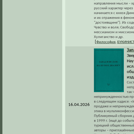
направления мысли – х
русский характер через
начинается с князя Дим
и их отражения в фено
"достоевщине"). Из со
Чувство и воля; Свобод
мессианизм и миссиони
Хулиганство и др.
[
Философия
,
БУКИНИС
Зап
Зве
Нау
исл
общ
изд
Сос
неп
так 
непринужденностью при
в следующем хадисе: «
16.04.2026
продаже и непринужден
этика в мультиконфесси
Публикуемый сборник д
в 1999 г. (ещё до событ
турецкий общественный 
авторы – приглашённые 