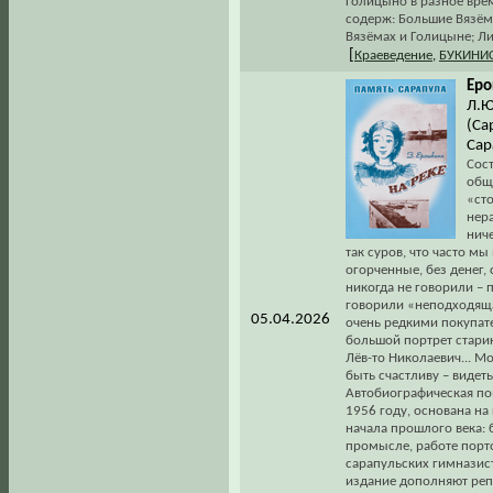
Голицыно в разное вре
содерж: Большие Вязёмы
Вязёмах и Голицыне; Ли
[
Краеведение
,
БУКИНИ
Еро
Л.Ю
(Са
Сар
Сост
обще
«ст
нер
ниче
так суров, что часто мы
огорченные, без денег,
никогда не говорили – п
говорили «неподходящая
05.04.2026
очень редкими покупат
большой портрет старик
Лёв-то Николаевич... М
быть счастливу – видеть 
Автобиографическая по
1956 году, основана н
начала прошлого века:
промысле, работе порт
сарапульских гимназист
издание дополняют реп