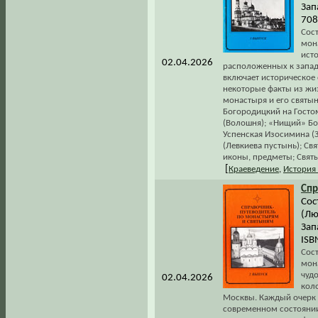
Зап
708
Сос
мон
ист
02.04.2026
расположенных к западу
включает историческое 
некоторые факты из жи
монастыря и его святын
Богородицкий на Госто
(Волошня); «Нищий» Бо
Успенская Изосимина (
(Левкиева пустынь); Св
иконы, предметы; Святы
[
Краеведение
,
История
Спр
Сос
(Лю
Зап
ISB
Сос
мон
чуд
02.04.2026
кол
Москвы. Каждый очерк в
современном состоянии 