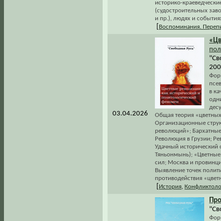
историко-краеведчески
(судостроительных заво
и пр.), людях и события
[
Воспоминания. Переп
«Ц
пол
"Св
200
Фор
псе
в ка
одн
десу
03.04.2026
Общая теория «цветных
Организационные струк
революций»; Бархатные
Революция в Грузии; Ре
Удачный исторический 
Тяньонмынь); «Цветные
сил; Москва и провинц
Выявление точек полити
противодействия «цвет
[
История
,
Конфликтоло
Про
"Св
Фор