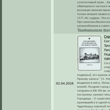
золотоглавый храм... Ка
обветшалого частного 
возникает величественн
только внешне правосла
157). Из содерж.: Постс
Про капитана Волкогон
катакомбников в советс
[
Конфликтология
,
Иску
Спр
Сос
Тро
Пат
Под
ISB
Сос
оче
сов
подворья], его храмах и
Пример записи: "15. Мо
впадения в неё р. Лопа
02.04.2026
князей. Позднее город
татарами в XIII–XIV вв.
построены заново) четы
Городище... О существо
хранившийся в одной и
Чудотворца зовомый че