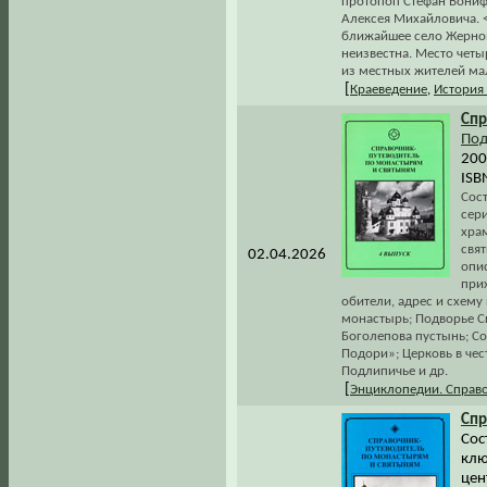
протопоп Стефан Вониф
Алексея Михайловича. <.
ближайшее село Жернов
неизвестна. Место чет
из местных жителей мал
[
Краеведение
,
История
Спр
Под
200
ISB
Сос
сер
хра
свя
02.04.2026
опи
при
обители, адрес и схему
монастырь; Подворье Сп
Боголепова пустынь; Со
Подори»; Церковь в че
Подлипичье и др.
[
Энциклопедии. Справ
Спр
Сос
клю
цен