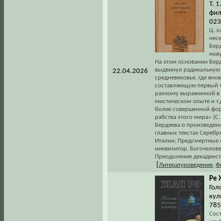
Т. 1
фил
023
Ц. з
нес
Берд
нов
На этом основании Бер
выдвинул радикальную 
22.04.2026
средневековье, где вно
составляющую первый т
разному выраженной в т
мистическом опыте и т.д
более совершенной фор
рабства этого мира» (С
Бердяева о произведени
главных текстах Серебр
Италии; Предсмертные 
инквизитор. Богочелове
Преодоление декаденств
[
Литературоведение
,
Ф
Ре 
Гол
кул
785
Сост