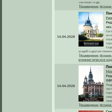
«на мхах» и др.
[
Краеведение
,
История
Пэн
Рам
Ред
экз
Сос
ист
14.04.2026
утр
гор
Сод
усадеб и другую генеа
[
Краеведение
,
История
БУКИНИСТИЧЕСКОЕ ИЗ
Пэн
Мож
Ред
ISB
Под
14.04.2026
час
гор
свя
ген
[
Краеведение
,
История