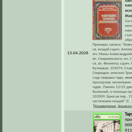
Свя
как
иск
Жив
Сос
ико
нах
стат
обре
Примеры записи: "Ковче
св. мощей сщмч. Антипы
13.04.2026
мч. Мины Александрийс
еп. Смирненского; мч. 
св. ап. Филиппа; сщмч.
Кулишках. 103074, Славян
Спиридон, епископ Три
году свершил чудо, яви
прозорлив, молитвами 
чудес. Память 12/25 де
болезней, о помощи пр
103009, Брюсов пер., 15
частичками мощей" (С. 
[
Краеведение
,
Энцикло
Тар
про
000
011