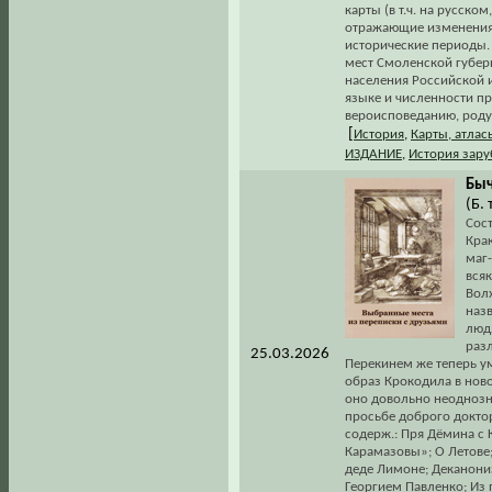
карты (в т.ч. на русско
отражающие изменения 
исторические периоды.
мест Смоленской губер
населения Российской 
языке и численности п
вероисповеданию, роду
[
История
,
Карты, атлас
ИЗДАНИЕ
,
История зару
Быч
(Б. 
Сос
Крак
маг-
всяк
Вол
наз
люд
разл
25.03.2026
Перекинем же теперь ум
образ Крокодила в ново
оно довольно неоднозна
просьбе доброго доктор
содерж.: Пря Дёмина с
Карамазовы»; О Летове;
деде Лимоне; Деканони
Георгием Павленко; Из