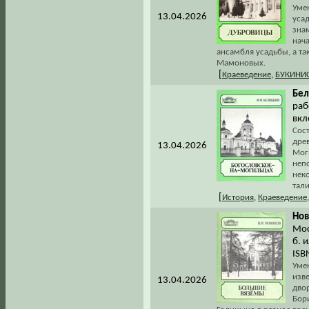
Уме
13.04.2026
уса
знам
нача
ансамбля усадьбы, а т
Мамоновых.
[
Краеведение
,
БУКИНИ
Бел
раб
вкл
Сос
дре
13.04.2026
Мог
неп
нек
тал
[
История
,
Краеведение
Нов
Мос
б. 
ISB
Уме
изв
13.04.2026
двор
Бори