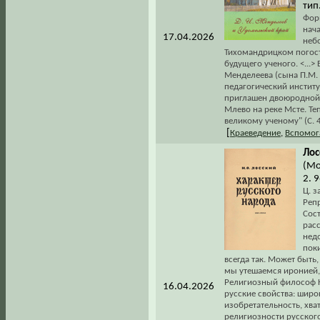
тип.
Форм
нача
17.04.2026
неб
Тихомандрицком погост
будущего ученого. <...
Менделеева (сына П.М. 
педагогический институ
приглашен двоюродной 
Млево на реке Мсте. Т
великому ученому" (С. 4
[
Краеведение
,
Вспомог
Лос
(Мо
2. 
Ц. з
Репр
Сос
расс
недо
пок
всегда так. Может быть,
мы утешаемся иронией, к
Религиозный философ Н
16.04.2026
русские свойства: широ
изобретательность, хват
религиозности русского